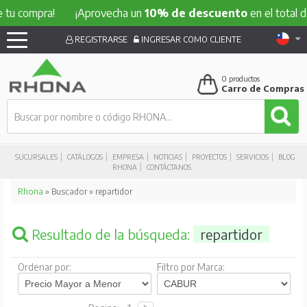
ra!
¡Aprovecha un
10% de descuento
en el total de tu comp
REGISTRARSE
INGRESAR COMO CLIENTE
0
productos
Carro de Compras
SUCURSALES
CATÁLOGOS
EMPRESA
NOTICIAS
PROYECTOS
SERVICIOS
BLOG
RHONA
CONTÁCTANOS
Rhona
» Buscador » repartidor
Resultado de la búsqueda:
repartidor
Ordenar por:
Filtro por Marca: