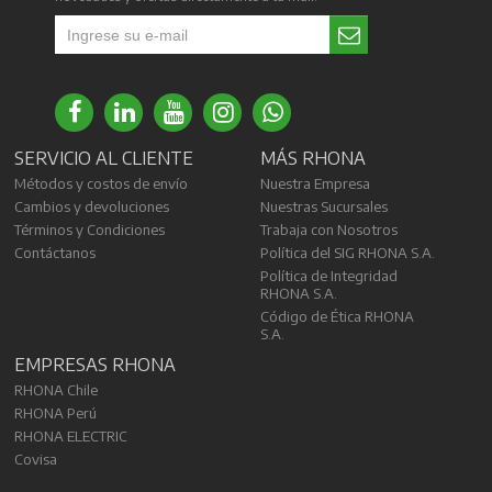
SERVICIO AL CLIENTE
MÁS RHONA
Métodos y costos de envío
Nuestra Empresa
Cambios y devoluciones
Nuestras Sucursales
Términos y Condiciones
Trabaja con Nosotros
Contáctanos
Política del SIG RHONA S.A.
Política de Integridad
RHONA S.A.
Código de Ética RHONA
S.A.
EMPRESAS RHONA
RHONA Chile
RHONA Perú
RHONA ELECTRIC
Covisa