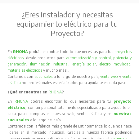
¿Eres instalador y necesitas
equipamiento eléctrico para tu
Proyecto?
En
RHONA
podrás encontrar todo lo que necesitas para tus
proyectos
eléctricos
, desde productos para
automatización y control
,
potencia y
generación
,
iluminación industrial
,
energía solar
,
electro movilidad
,
materiales eléctricos
y mucho más…
Contamos con
sucursales
a lo largo de nuestro país,
venta web
y
venta
asistida
por profesionales especializados para ayudarte en cada paso.
¿Qué encuentras en
RHONA
?
En
RHONA
podrás encontrar lo que necesitas para tu
proyecto
eléctrico
, con un personal totalmente especializado para ayudarte en
cada paso, compras en nuestra web, venta asistida y en
nuestras
sucursales
a lo largo del país.
Contamos con la fábrica más grande de Latinoamérica lo que nos hace
líderes en el mercado industrial. Gracias a nuestra fábrica podemos
proveer servicios personalizados según las necesidades de tu
empresa
.