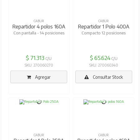
CABUR
CABUR
Repartidor 4 polos 160A
Repartidor 1 Polo 400A
Con pantalla - 14 posiciones
Compacto 12 posiciones
$ 71.313
$ 65.624
C/U
C/U
SKU: 270060270
SKU: 270060340
Agregar
Consultar Stock
CABUR
CABUR