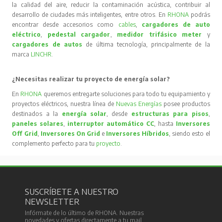
la calidad del aire, reducir la contaminación acústica, contribuir al
desarrollo de ciudades más inteligentes, entre otros. En
RHONA
podrás
encontrar desde accesorios como
cables
,
cargadores de auto
eléctrico
,
pedestal cargador
,
medidor trifásico meter
y
cargadores de autos
de última tecnología, principalmente de la
marca
LINCHR
.
¿Necesitas realizar tu proyecto de energía solar?
En
RHONA
queremos entregarte soluciones para todo tu equipamiento y
proyectos eléctricos, nuestra línea de
Nuevas Energías
posee productos
destinados a la
energía solar
, desde
estructuras para pisos
,
paneles solares
,
interruptor automático CC
, hasta
Inversores
Off Grid
,
Inversores On Grid
e
Inversores Híbridos
, siendo esto el
complemento perfecto para tu
proyecto
.
SUSCRÍBETE A NUESTRO
NEWSLETTER
Infórmate de lo último de RHONA. Nuestras
novedades y ofertas directamente a tu mail.