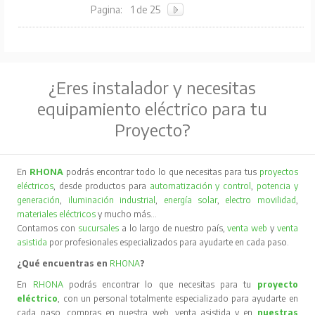
Pagina:
1 de 25
¿Eres instalador y necesitas
equipamiento eléctrico para tu
Proyecto?
En
RHONA
podrás encontrar todo lo que necesitas para tus
proyectos
eléctricos
, desde productos para
automatización y control
,
potencia y
generación
,
iluminación industrial
,
energía solar
,
electro movilidad
,
materiales eléctricos
y mucho más…
Contamos con
sucursales
a lo largo de nuestro país,
venta web
y
venta
asistida
por profesionales especializados para ayudarte en cada paso.
¿Qué encuentras en
RHONA
?
En
RHONA
podrás encontrar lo que necesitas para tu
proyecto
eléctrico
, con un personal totalmente especializado para ayudarte en
cada paso, compras en nuestra web, venta asistida y en
nuestras