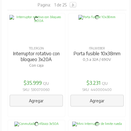
Pagina:
1 de 25
TELERGON
ITALWEBER
Interruptor rotativo con
Porta fusible 10x38mm
bloqueo 3x20A
0,5 a 32A / 690V
Con caja
$35.999
$3.231
C/U
C/U
SKU: 530070060
SKU: 440000400
Agregar
Agregar