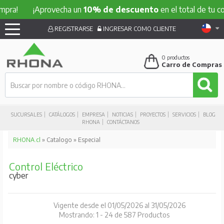
!
¡Aprovecha un
10% de descuento
en el total de tu compr
REGISTRARSE
INGRESAR COMO CLIENTE
0
productos
Carro de Compras
SUCURSALES
CATÁLOGOS
EMPRESA
NOTICIAS
PROYECTOS
SERVICIOS
BLOG
RHONA
CONTÁCTANOS
RHONA.cl
» Catalogo » Especial
Control Eléctrico
cyber
Vigente desde el 01/05/2026 al 31/05/2026
Mostrando: 1 - 24 de 587 Productos