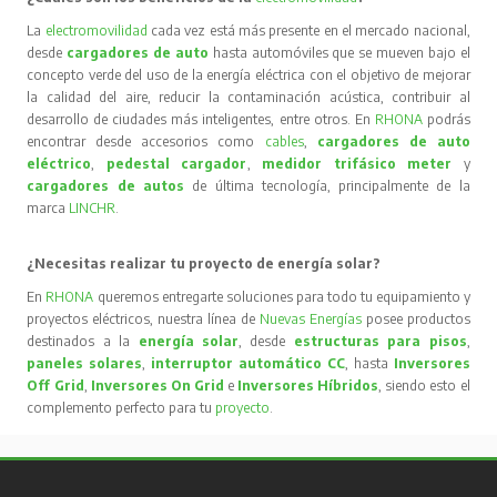
La
electromovilidad
cada vez está más presente en el mercado nacional,
desde
cargadores de auto
hasta automóviles que se mueven bajo el
concepto verde del uso de la energía eléctrica con el objetivo de mejorar
la calidad del aire, reducir la contaminación acústica, contribuir al
desarrollo de ciudades más inteligentes, entre otros. En
RHONA
podrás
encontrar desde accesorios como
cables
,
cargadores de auto
eléctrico
,
pedestal cargador
,
medidor trifásico meter
y
cargadores de autos
de última tecnología, principalmente de la
marca
LINCHR
.
¿Necesitas realizar tu proyecto de energía solar?
En
RHONA
queremos entregarte soluciones para todo tu equipamiento y
proyectos eléctricos, nuestra línea de
Nuevas Energías
posee productos
destinados a la
energía solar
, desde
estructuras para pisos
,
paneles solares
,
interruptor automático CC
, hasta
Inversores
Off Grid
,
Inversores On Grid
e
Inversores Híbridos
, siendo esto el
complemento perfecto para tu
proyecto
.