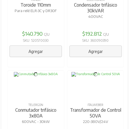
Toroide 110mm
Condensador trifásico
30kVAR
Para relé ELR-3C y DR30F
400VAC
$140.790
$192.812
C/U
C/U
SKU: 520570030
SKU: 360090390
Agregar
Agregar
TELERGON
ITALWEBER
Conmutador trifásico
Transformador de Control
3x80A
50VA
600VAC - 30kW
220-380V/24V