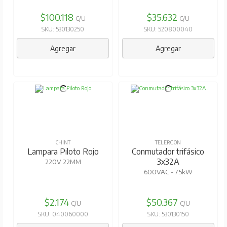
$100.118
$35.632
C/U
C/U
SKU: 530130250
SKU: 520800040
Agregar
Agregar
CHINT
TELERGON
Lampara Piloto Rojo
Conmutador trifásico
3x32A
220V 22MM
600VAC - 7.5kW
$2.174
$50.367
C/U
C/U
SKU: 040060000
SKU: 530130150