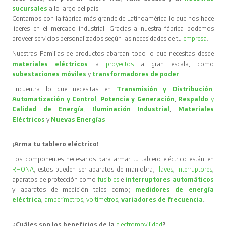
sucursales
a lo largo del país.
Contamos con la fábrica más grande de Latinoamérica lo que nos hace
líderes en el mercado industrial. Gracias a nuestra fábrica podemos
proveer servicios personalizados según las necesidades de tu
empresa
.
Nuestras Familias de productos abarcan todo lo que necesitas desde
materiales eléctricos
a
proyectos
a gran escala, como
subestaciones móviles
y
transformadores de poder
.
Encuentra lo que necesitas en
Transmisión y Distribución
,
Automatización y Control
,
Potencia y Generación
,
Respaldo
y
Calidad de Energía
,
Iluminación Industrial
,
Materiales
Eléctricos
y
Nuevas Energías
.
¡Arma tu tablero eléctrico!
Los componentes necesarios para armar tu tablero eléctrico están en
RHONA
, estos pueden ser aparatos de maniobra;
llaves
,
interruptores
,
aparatos de protección como
fusibles
e
interruptores automáticos
y aparatos de medición tales como;
medidores de energía
eléctrica
,
amperímetros
,
voltímetros
,
variadores de frecuencia
.
¿Cuáles son los beneficios de la
electromovilidad
?