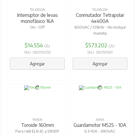
TELERGON
TELERGON
Interruptor de levas
Conmutador Tetrapolar
monofásico 16A
4x400A
On - Off
600VAC / 125kW - No incluye
maneta
$14.554
$573.202
C/U
C/U
SKU: 530010050
SKU: 530150160
Agregar
Agregar
FANOX
ISKRA
Toroide 160mm
Guardamotor MS25 - 10A
Para relé ELR-3C y DR30F
6.3-10A - 690VAC