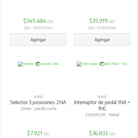
$345.484
$35.919
C/U
C/U
SKU: 520570040
SKU: 270010060
Agregar
Agregar
KOINO
KOINO
Selector 3 posiciones 2NA
Interruptor de pedal 1NA +
1NC
22mm - perilla corta
220VAC/7A - Metal
$7.921
$36.833
C/U
C/U