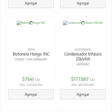
Agregar
Agregar
KOINO
ELECTRONCN
Botonera Hongo 1NC
Condensador trifásico
25kVAR
22mm - Con retención
400VAC
$7.641
$177.887
C/U
C/U
SKU: 400250150
SKU: 360090630
Agregar
Agregar