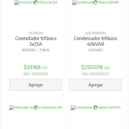
TELERGON
ELECTRONICON
Conmutador trifásico
Condensador trifásico
3x25A
40kVAR
600VAC - 7.5kW
400VAC
$33.168
$255.078
C/U
C/U
SKU: 530130100
SKU: 360090200
Agregar
Agregar