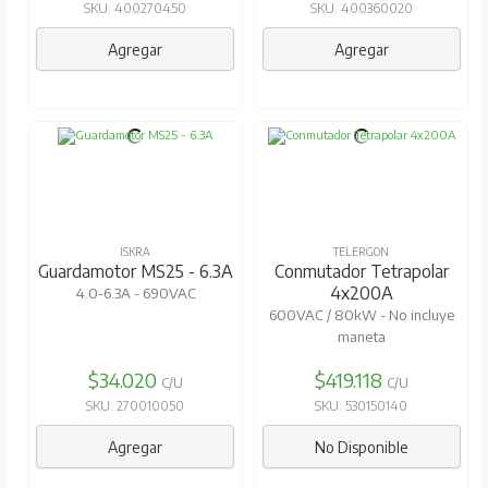
SKU: 400270450
SKU: 400360020
Agregar
Agregar
ISKRA
TELERGON
Guardamotor MS25 - 6.3A
Conmutador Tetrapolar
4x200A
4.0-6.3A - 690VAC
600VAC / 80kW - No incluye
maneta
$34.020
$419.118
C/U
C/U
SKU: 270010050
SKU: 530150140
Agregar
No Disponible