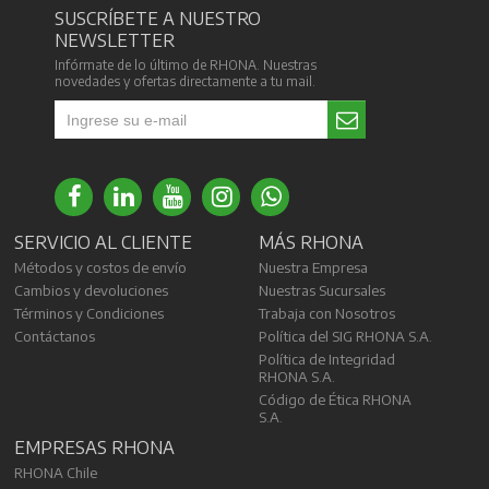
SUSCRÍBETE A NUESTRO
NEWSLETTER
Infórmate de lo último de RHONA. Nuestras
novedades y ofertas directamente a tu mail.
SERVICIO AL CLIENTE
MÁS RHONA
Métodos y costos de envío
Nuestra Empresa
Cambios y devoluciones
Nuestras Sucursales
Términos y Condiciones
Trabaja con Nosotros
Contáctanos
Política del SIG RHONA S.A.
Política de Integridad
RHONA S.A.
Código de Ética RHONA
S.A.
EMPRESAS RHONA
RHONA Chile