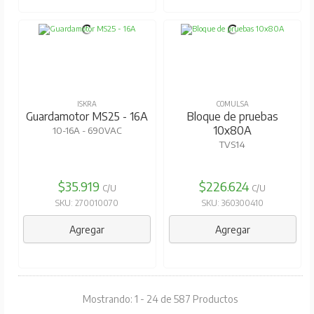
ISKRA
COMULSA
Guardamotor MS25 - 16A
Bloque de pruebas
10x80A
10-16A - 690VAC
TVS14
$35.919
$226.624
C/U
C/U
SKU: 270010070
SKU: 360300410
Agregar
Agregar
Mostrando: 1 - 24 de 587 Productos