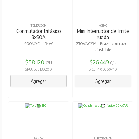
TELERGON
KOINO
Conmutador trifásico
Mini Interruptor de limite
3x50A
rueda
600VAC - 15kW
250VAC/5A - Brazo con rueda
ajustable
$58.120
$26.449
C/U
C/U
SKU: 530130200
SKU: 400360410
Agregar
Agregar
FANOX
ELECTRONCN