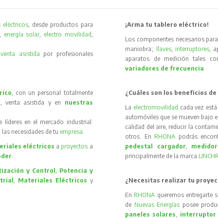
 eléctricos
, desde productos para
¡Arma tu tablero eléctrico!
,
energía solar
,
electro movilidad
,
Los componentes necesarios para 
maniobra;
llaves
,
interruptores
, 
y
venta asistida
por profesionales
aparatos de medición tales 
variadores de frecuencia
.
rico
, con un personal totalmente
¿Cuáles son los beneficios de
, venta asistida y en
nuestras
La
electromovilidad
cada vez está
automóviles que se mueven bajo el 
íderes en el mercado industrial.
calidad del aire, reducir la contam
 las necesidades de tu
empresa
.
otros. En
RHONA
podrás encon
riales eléctricos
a
proyectos
a
pedestal cargador
,
medidor
oder
.
principalmente de la marca
LINCH
ización y Control
,
Potencia y
trial
,
Materiales Eléctricos
y
¿Necesitas realizar tu proyec
En
RHONA
queremos entregarte s
de
Nuevas Energías
posee produc
paneles solares
,
interruptor