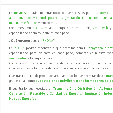
En
RHONA
podrás encontrar todo lo que necesitas para tus
proyectos
automatización y control
,
potencia y generación
,
iluminación industrial
materiales eléctricos
y mucho más…
Contamos con
sucursales
a lo largo de nuestro país,
venta web
especializados para ayudarte en cada paso.
¿Qué encuentras en
RHONA
?
En
RHONA
podrás encontrar lo que necesitas para tu
proyecto eléct
especializado para ayudarte en cada paso, compras en nuestra web
sucursales
a lo largo del país.
Contamos con la fábrica más grande de Latinoamérica lo que nos hace l
Gracias a nuestra fábrica podemos proveer servicios personalizados según
Nuestras Familias de productos abarcan todo lo que necesitas desde
mate
gran escala, como
subestaciones móviles
y
transformadores de p
Encuentra lo que necesitas en
Transmisión y Distribución
,
Automat
Generación
,
Respaldo
y
Calidad de Energía
,
Iluminación Indus
Nuevas Energías
.