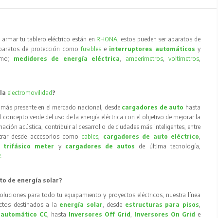
armar tu tablero eléctrico están en
RHONA
, estos pueden ser aparatos de
aparatos de protección como
fusibles
e
interruptores automáticos
y
como;
medidores de energía eléctrica
,
amperímetros
,
voltímetros
,
 la
electromovilidad
?
 más presente en el mercado nacional, desde
cargadores de auto
hasta
concepto verde del uso de la energía eléctrica con el objetivo de mejorar la
inación acústica, contribuir al desarrollo de ciudades más inteligentes, entre
trar desde accesorios como
cables
,
cargadores de auto eléctrico
,
 trifásico meter
y
cargadores de autos
de última tecnología,
R
.
to de energía solar?
oluciones para todo tu equipamiento y proyectos eléctricos, nuestra línea
tos destinados a la
energía solar
, desde
estructuras para pisos
,
 automático CC
, hasta
Inversores Off Grid
,
Inversores On Grid
e