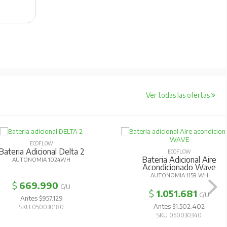
Ver todas las ofertas
ECOFLOW
Bateria Adicional Delta 2
ECOFLOW
Bateria Adicional Aire
AUTONOMIA 1024WH
Acondicionado Wave
AUTONOMIA 1159 WH
$
669.990
C/U
$
1.051.681
C/U
Antes $957.129
Antes $1.502.402
SKU 050030180
SKU 050030340