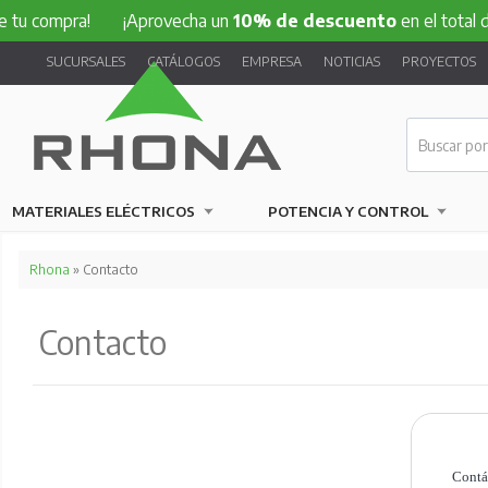
!
¡Aprovecha un
10% de descuento
en el total de tu compr
SUCURSALES
CATÁLOGOS
EMPRESA
NOTICIAS
PROYECTOS
MATERIALES ELÉCTRICOS
POTENCIA Y CONTROL
Rhona
» Contacto
Contacto