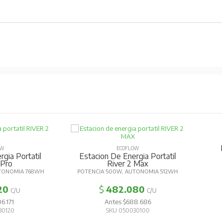
OW
ECOFLOW
gia Portatil
Estacion De Energia Portatil
 Pro
River 2 Max
TONOMIA 768WH
POTENCIA 500W, AUTONOMIA 512WH
20
$
482.080
C/U
C/U
6.171
Antes $688.686
30120
SKU 050030100