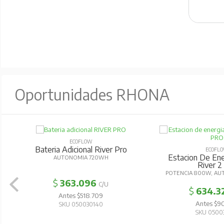
Oportunidades RHONA
ECOFLOW
Bateria Adicional River Pro
ECOFL
Estacion De Ener
AUTONOMIA 720WH
River 2
POTENCIA 800W, AU
$
363.096
C/U
$
634.3
Antes $518.709
Antes $90
SKU 050030140
SKU 0500