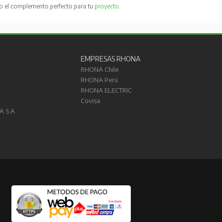
to el complemento perfecto para tu
proyecto
.
EMPRESAS RHONA
RHONA Chile
RHONA Perú
RHONA ELECTRIC
Covisa
A S.A.