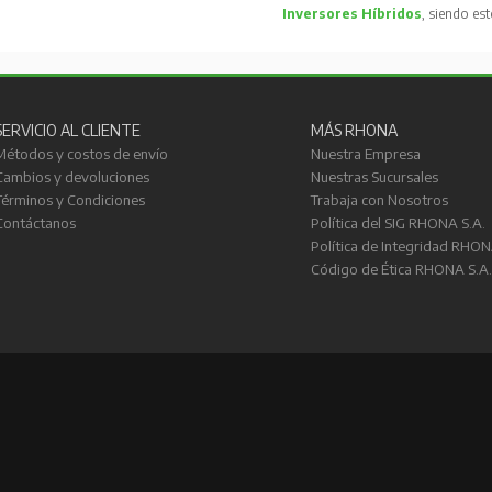
Inversores Híbridos
, siendo es
SERVICIO AL CLIENTE
MÁS RHONA
Métodos y costos de envío
Nuestra Empresa
Cambios y devoluciones
Nuestras Sucursales
Términos y Condiciones
Trabaja con Nosotros
Contáctanos
Política del SIG RHONA S.A.
Política de Integridad RHON
Código de Ética RHONA S.A.