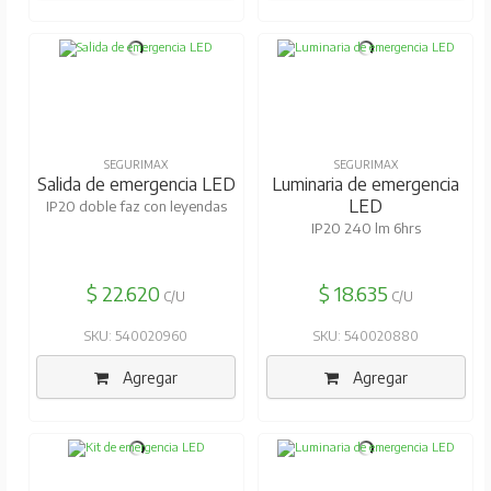
SEGURIMAX
SEGURIMAX
Salida de emergencia LED
Luminaria de emergencia
LED
IP20 doble faz con leyendas
IP20 240 lm 6hrs
$ 22.620
$ 18.635
C/U
C/U
SKU: 540020960
SKU: 540020880
Agregar
Agregar