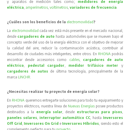
y aparatos de medición tales como;
medidores de energía
eléctrica
,
amperímetros
,
voltímetros
,
variadores de frecuencia
.
¿Cuáles son los beneficios de la
electromovilidad
?
La
electromovilidad
cada vez está más presente en el mercado nacional,
desde
cargadores de auto
hasta automóviles que se mueven bajo el
concepto verde del uso de la energía eléctrica con el objetivo de mejorar
la calidad del aire, reducir la contaminación acústica, contribuir al
desarrollo de ciudades más inteligentes, entre otros. En
RHONA
podrás
encontrar desde accesorios como
cables
,
cargadores de auto
eléctrico
,
pedestal cargador
,
medidor trifásico meter
y
cargadores de autos
de última tecnología, principalmente de la
marca
LINCHR
.
¿Necesitas realizar tu proyecto de energía solar?
En
RHONA
queremos entregarte soluciones para todo tu equipamiento y
proyectos eléctricos, nuestra línea de
Nuevas Energías
posee productos
destinados a la
energía solar
, desde
estructuras para pisos
,
paneles solares
,
interruptor automático CC
, hasta
Inversores
Off Grid
,
Inversores On Grid
e
Inversores Híbridos
, siendo esto el
complemento perfecto para tu
proyecto
.