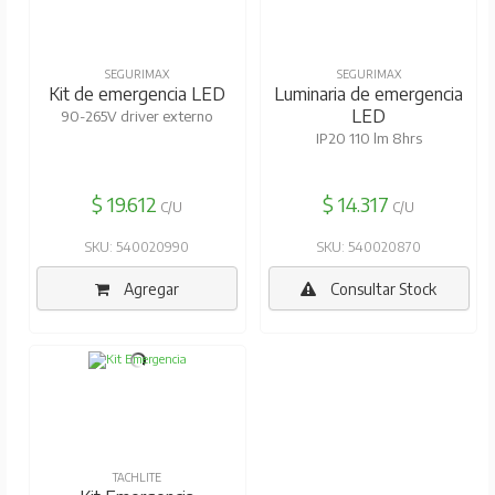
SEGURIMAX
SEGURIMAX
Kit de emergencia LED
Luminaria de emergencia
LED
90-265V driver externo
IP20 110 lm 8hrs
$ 19.612
$ 14.317
C/U
C/U
SKU: 540020990
SKU: 540020870
Agregar
Consultar Stock
TACHLITE