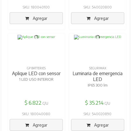
SKU: 180040100
SKU: 540020800
Agregar
Agregar
GP BATTERIES
SEGURIMAX
Aplique LED con sensor
Luminaria de emergencia
LED
1 LED USO INTERIOR
IP65 300 lm
$ 6.822
$ 35.214
C/U
C/U
SKU: 180040080
SKU: 540020890
Agregar
Agregar