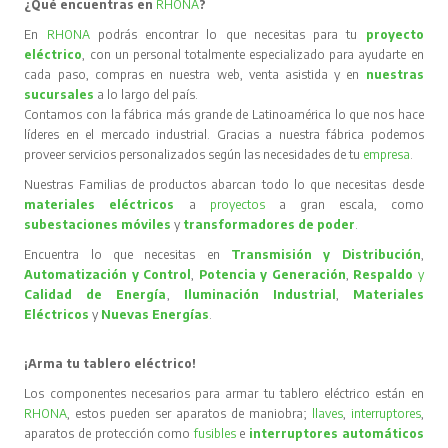
¿Qué encuentras en
RHONA
?
En
RHONA
podrás encontrar lo que necesitas para tu
proyecto
eléctrico
, con un personal totalmente especializado para ayudarte en
cada paso, compras en nuestra web, venta asistida y en
nuestras
sucursales
a lo largo del país.
Contamos con la fábrica más grande de Latinoamérica lo que nos hace
líderes en el mercado industrial. Gracias a nuestra fábrica podemos
proveer servicios personalizados según las necesidades de tu
empresa
.
Nuestras Familias de productos abarcan todo lo que necesitas desde
materiales eléctricos
a
proyectos
a gran escala, como
subestaciones móviles
y
transformadores de poder
.
Encuentra lo que necesitas en
Transmisión y Distribución
,
Automatización y Control
,
Potencia y Generación
,
Respaldo
y
Calidad de Energía
,
Iluminación Industrial
,
Materiales
Eléctricos
y
Nuevas Energías
.
¡Arma tu tablero eléctrico!
Los componentes necesarios para armar tu tablero eléctrico están en
RHONA
, estos pueden ser aparatos de maniobra;
llaves
,
interruptores
,
aparatos de protección como
fusibles
e
interruptores automáticos