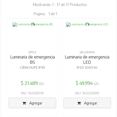
Mostrando: 1 - 17 de 17 Productos
Pagina:
1 de 1
OPPLE
SEGURIMAX
Luminaria de emergencia
Luminaria de emergencia
BS
LED
C/ENCHUFE IP30
IP20 1000 lm
$ 21.489
$ 49.994
C/U
C/U
SKU: 540230730
SKU: 540020830
Agregar
Agregar