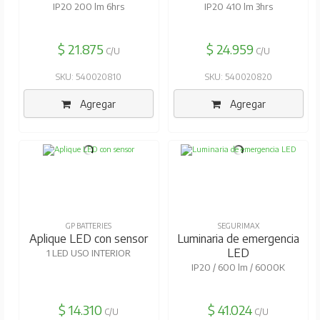
IP20 200 lm 6hrs
IP20 410 lm 3hrs
$ 21.875
$ 24.959
C/U
C/U
SKU: 540020810
SKU: 540020820
Agregar
Agregar
GP BATTERIES
SEGURIMAX
Aplique LED con sensor
Luminaria de emergencia
LED
1 LED USO INTERIOR
IP20 / 600 lm / 6000K
$ 14.310
$ 41.024
C/U
C/U