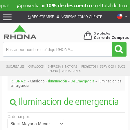
!
¡Aprovecha un
10% de descuento
en el total de tu compra
REGISTRARSE
INGRESAR COMO CLIENTE
0
productos
Carro de Compras
SUCURSALES
CATÁLOGOS
EMPRESA
NOTICIAS
PROYECTOS
SERVICIOS
BLOG
RHONA
CONTÁCTANOS
RHONA.cl
» Catalogo »
Iluminación
»
De Emergencia
» Iluminacion de
emergencia
Iluminacion de emergencia
Ordenar por: