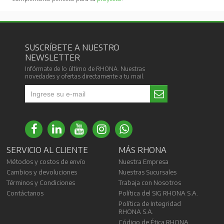
SUSCRÍBETE A NUESTRO
NEWSLETTER
Infórmate de lo último de RHONA. Nuestras
novedades y ofertas directamente a tu mail.
SERVICIO AL CLIENTE
MÁS RHONA
Métodos y costos de envío
Nuestra Empresa
Cambios y devoluciones
Nuestras Sucursales
Términos y Condiciones
Trabaja con Nosotros
Contáctanos
Política del SIG RHONA S.A.
Política de Integridad
RHONA S.A.
Código de Ética RHONA