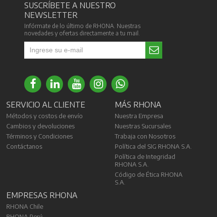
SUSCRÍBETE A NUESTRO
NEWSLETTER
Infórmate de lo último de RHONA. Nuestras
novedades y ofertas directamente a tu mail.
SERVICIO AL CLIENTE
MÁS RHONA
Métodos y costos de envío
Nuestra Empresa
Cambios y devoluciones
Nuestras Sucursales
Términos y Condiciones
Trabaja con Nosotros
Contáctanos
Política del SIG RHONA S.A.
Política de Integridad
RHONA S.A.
Código de Ética RHONA
S.A.
EMPRESAS RHONA
RHONA Chile
RHONA Perú