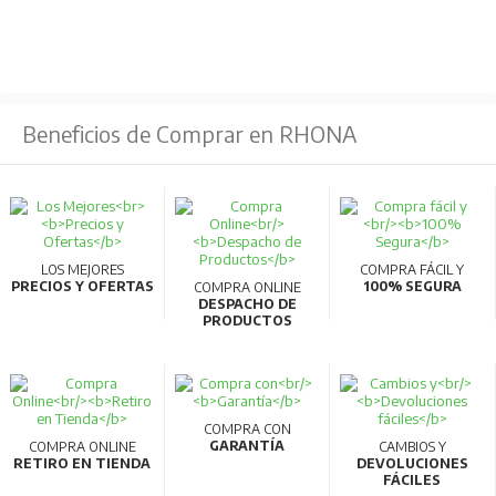
Batería:
Química:
LFP
Ciclos de vida útil:
4000 ciclos a una capacidad del
Beneficios de Comprar en RHONA
80%.
Datos Generales:
Color:
Plateado y Gris
SAI:
<10ms.
LOS MEJORES
COMPRA FÁCIL Y
Dimensiones:
398x200x284mm
PRECIOS Y OFERTAS
100% SEGURA
COMPRA ONLINE
DESPACHO DE
Peso:
12,5kG
PRODUCTOS
Batería adicional:
Capacidad ampliable hasta 5kWh
compatible con
D2M/D2/DP3/D3 EB
COMPRA CON
GARANTÍA
COMPRA ONLINE
CAMBIOS Y
RETIRO EN TIENDA
DEVOLUCIONES
FÁCILES