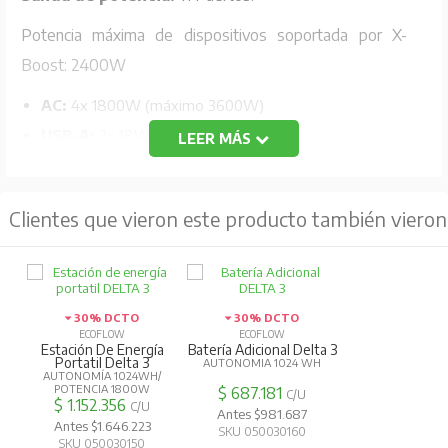
Potencia máxima de dispositivos soportada por X-
Boost: 2400W
AC:
4x 1800W (máximo 3600W)
USB-A:
2x 18W máx. (carga rápida)
LEER MÁS
USB-C:
2x 100W máx
DC5521:
2x 12,6V 3A máx.
Clientes que vieron este producto también vieron
Salida automóvil
: 1x 12,6V – 10A (126W máx.)
Entrada:
AC:
1500W (56 min.)
30% DCTO
30% DCTO
Generador Inteligente:
1500W (56min.)
ECOFLOW
ECOFLOW
Estación De Energía
Batería Adicional Delta 3
Portatil Delta 3
AUTONOMIA 1024 WH
AC+FV:
1500W (56min.)
AUTONOMÍA 1024WH/
POTENCIA 1800W
$ 687.181
Solar (FV):
11-60V entrada CC, 1x 500W máx.
C/U
$ 1.152.356
C/U
Antes $981.687
(130min.)
Antes $1.646.223
SKU 050030160
SKU 050030150