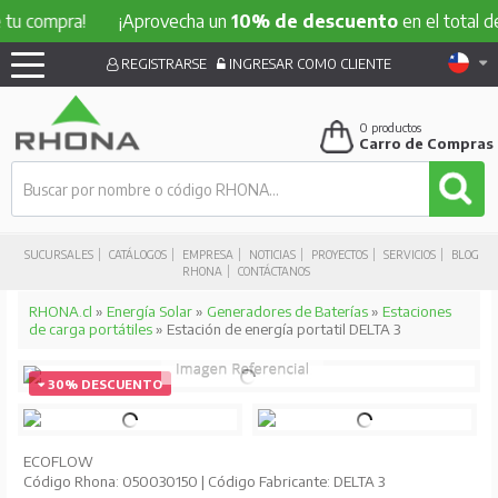
tu compra!
¡Aprovecha un
10% de descuento
en el total de 
REGISTRARSE
INGRESAR COMO CLIENTE
0
productos
Carro de Compras
SUCURSALES
CATÁLOGOS
EMPRESA
NOTICIAS
PROYECTOS
SERVICIOS
BLOG
RHONA
CONTÁCTANOS
RHONA.cl
»
Energía Solar
»
Generadores de Baterías
»
Estaciones
de carga portátiles
» Estación de energía portatil DELTA 3
30% DESCUENTO
ECOFLOW
Código Rhona: 050030150 | Código Fabricante: DELTA 3