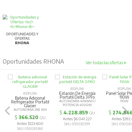
OPORTUNIDADES Y
OFERTAS
RHONA
Oportunidades RHONA
Ver todas las ofertas
ECOFLOW
ECOFLOW
Estación De Energía
Panel Solar Pl
ECOFLOW
Portatil Delta 3 Pro
110W
Bateria Adicional
AUTONOMÍA 4096WH /
110W
Refrigerador Portatil
POTENCIA 4000W
Glacier
AUTONOMIA 298 WH
$
4.228.859
$
274.86
C/U
$
366.520
C/U
Antes $6.041.227
Antes $392.
Antes $523.600
SKU 050030299
SKU 050030
SKU 050030360