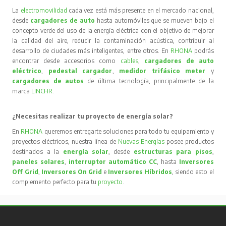
La
electromovilidad
cada vez está más presente en el mercado nacional,
desde
cargadores de auto
hasta automóviles que se mueven bajo el
concepto verde del uso de la energía eléctrica con el objetivo de mejorar
la calidad del aire, reducir la contaminación acústica, contribuir al
desarrollo de ciudades más inteligentes, entre otros. En
RHONA
podrás
encontrar desde accesorios como
cables
,
cargadores de auto
eléctrico
,
pedestal cargador
,
medidor trifásico meter
y
cargadores de autos
de última tecnología, principalmente de la
marca
LINCHR
.
¿Necesitas realizar tu proyecto de energía solar?
En
RHONA
queremos entregarte soluciones para todo tu equipamiento y
proyectos eléctricos, nuestra línea de
Nuevas Energías
posee productos
destinados a la
energía solar
, desde
estructuras para pisos
,
paneles solares
,
interruptor automático CC
, hasta
Inversores
Off Grid
,
Inversores On Grid
e
Inversores Híbridos
, siendo esto el
complemento perfecto para tu
proyecto
.