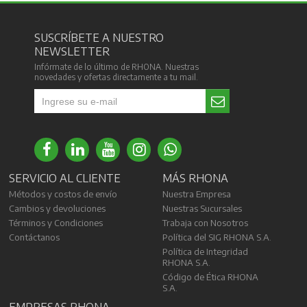
SUSCRÍBETE A NUESTRO
NEWSLETTER
Infórmate de lo último de RHONA. Nuestras
novedades y ofertas directamente a tu mail.
SERVICIO AL CLIENTE
MÁS RHONA
Métodos y costos de envío
Nuestra Empresa
Cambios y devoluciones
Nuestras Sucursales
Términos y Condiciones
Trabaja con Nosotros
Contáctanos
Política del SIG RHONA S.A.
Política de Integridad
RHONA S.A.
Código de Ética RHONA
S.A.
EMPRESAS RHONA