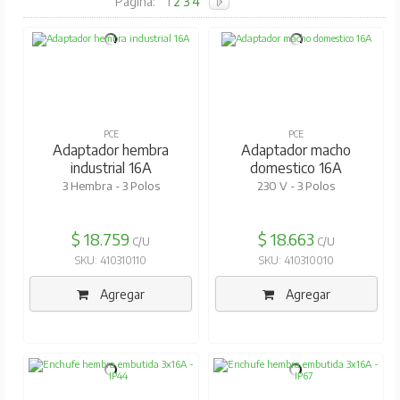
Pagina:
1
2
3
4
PCE
PCE
Adaptador hembra
Adaptador macho
industrial 16A
domestico 16A
3 Hembra - 3 Polos
230 V - 3 Polos
$ 18.759
$ 18.663
C/U
C/U
SKU: 410310110
SKU: 410310010
Agregar
Agregar