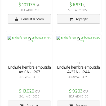
$ 101.179
$ 6.931
C/U
C/U
SKU: 410110250
SKU: 410110050
Consultar Stock
Agregar
PCE
PCE
Enchufe hembra embutida
Enchufe hembra embutida
4x16A - IP67
4x32A - IP44
380VAC - 3P+T
380VAC - 3P+T
$ 13.828
$ 9.283
C/U
C/U
SKU: 410110070
SKU: 410110100
Agregar
Agregar