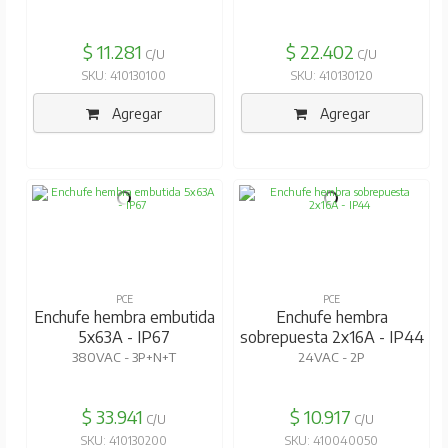
$ 11.281
$ 22.402
C/U
C/U
SKU: 410130100
SKU: 410130120
Agregar
Agregar
PCE
PCE
Enchufe hembra embutida
Enchufe hembra
5x63A - IP67
sobrepuesta 2x16A - IP44
380VAC - 3P+N+T
24VAC - 2P
$ 33.941
$ 10.917
C/U
C/U
SKU: 410130200
SKU: 410040050