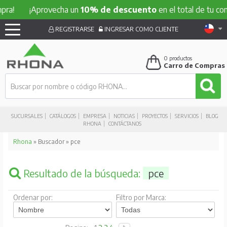
¡Aprovecha un
10% de descuento
en el total de tu compra
REGISTRARSE
INGRESAR COMO CLIENTE
0
productos
Carro de Compras
SUCURSALES
CATÁLOGOS
EMPRESA
NOTICIAS
PROYECTOS
SERVICIOS
BLOG
RHONA
CONTÁCTANOS
Rhona
» Buscador » pce
Resultado de la búsqueda:
pce
Ordenar por:
Filtro por Marca: