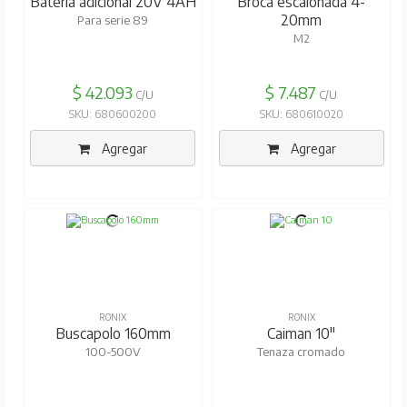
Batería adicional 20V 4AH
Broca escalonada 4-
20mm
Para serie 89
M2
$ 42.093
$ 7.487
C/U
C/U
SKU: 680600200
SKU: 680610020
Agregar
Agregar
RONIX
RONIX
Buscapolo 160mm
Caiman 10"
100-500V
Tenaza cromado