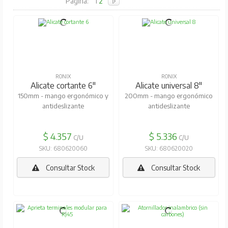
Pagina:
1
2
RONIX
RONIX
Alicate cortante 6"
Alicate universal 8"
150mm - mango ergonómico y
200mm - mango ergonómico
antideslizante
antideslizante
$ 4.357
$ 5.336
C/U
C/U
SKU: 680620060
SKU: 680620020
Consultar Stock
Consultar Stock