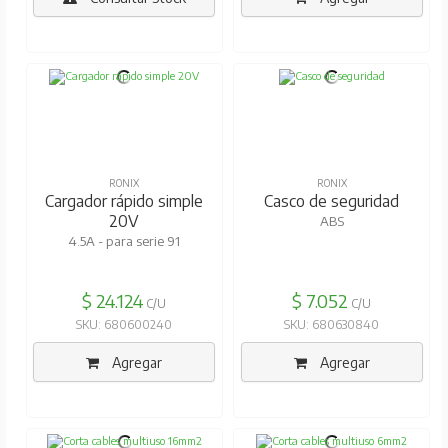
RONIX
RONIX
Cargador rápido simple
Casco de seguridad
20V
ABS
4.5A - para serie 91
$ 24.124
$ 7.052
C/U
C/U
SKU: 680600240
SKU: 680630840
Agregar
Agregar