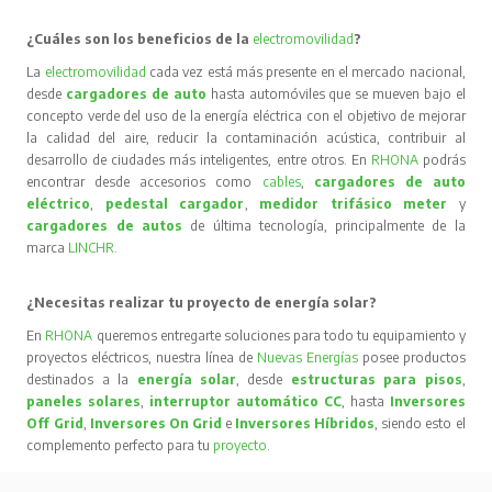
¿Cuáles son los beneficios de la
electromovilidad
?
La
electromovilidad
cada vez está más presente en el mercado nacional,
desde
cargadores de auto
hasta automóviles que se mueven bajo el
concepto verde del uso de la energía eléctrica con el objetivo de mejorar
la calidad del aire, reducir la contaminación acústica, contribuir al
desarrollo de ciudades más inteligentes, entre otros. En
RHONA
podrás
encontrar desde accesorios como
cables
,
cargadores de auto
eléctrico
,
pedestal cargador
,
medidor trifásico meter
y
cargadores de autos
de última tecnología, principalmente de la
marca
LINCHR
.
¿Necesitas realizar tu proyecto de energía solar?
En
RHONA
queremos entregarte soluciones para todo tu equipamiento y
proyectos eléctricos, nuestra línea de
Nuevas Energías
posee productos
destinados a la
energía solar
, desde
estructuras para pisos
,
paneles solares
,
interruptor automático CC
, hasta
Inversores
Off Grid
,
Inversores On Grid
e
Inversores Híbridos
, siendo esto el
complemento perfecto para tu
proyecto
.