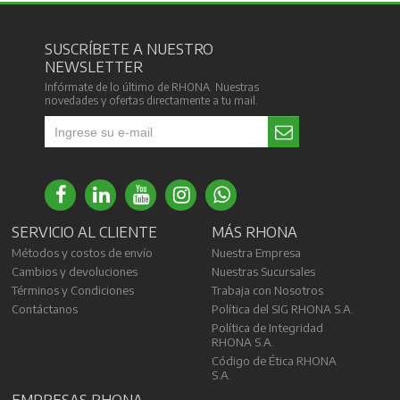
SUSCRÍBETE A NUESTRO
NEWSLETTER
Infórmate de lo último de RHONA. Nuestras
novedades y ofertas directamente a tu mail.
SERVICIO AL CLIENTE
MÁS RHONA
Métodos y costos de envío
Nuestra Empresa
Cambios y devoluciones
Nuestras Sucursales
Términos y Condiciones
Trabaja con Nosotros
Contáctanos
Política del SIG RHONA S.A.
Política de Integridad
RHONA S.A.
Código de Ética RHONA
S.A.
EMPRESAS RHONA