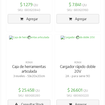
$ 1.279
$ 7.841
C/U
C/U
SKU: 680620840
SKU: 680620160
Agregar
Agregar
RONIX
RONIX
Caja de herramientas
Cargador rápido doble
articulada
20V
3 niveles - 53x20x20cm
2A - para serie 90
$ 25.458
$ 26.601
C/U
C/U
SKU: 680630280
SKU: 680600220
Consultar Stock
Agregar