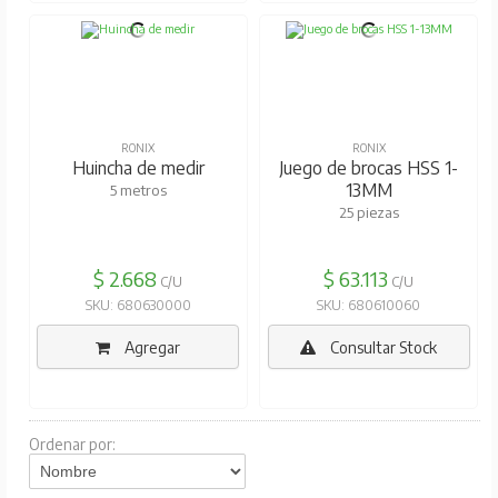
RONIX
RONIX
Huincha de medir
Juego de brocas HSS 1-
13MM
5 metros
25 piezas
$ 2.668
$ 63.113
C/U
C/U
SKU: 680630000
SKU: 680610060
Agregar
Consultar Stock
Ordenar por: