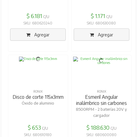
$ 6.181
$ 1.171
C/U
C/U
SKU: 680620240
SKU: 680630080
Agregar
Agregar
RONIX
RONIX
Disco de corte 115x3mm
Esmeril Angular
inalámbrico sin carbones
Óxido de aluminio
8500RPM - 2 baterías 20V y
cargador
$ 653
$ 188.630
C/U
C/U
SKU: 680610180
SKU: 680600080