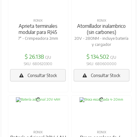
RONIX
RONIX
Aprieta terminales
Atornillador inalambrico
modular para RJ45
(sin carbones)
7" - Crimpeadora 2mm
20V - 280NM - incluye batería
y cargador
$ 26.138
$ 134.502
C/U
C/U
SKU: 680620300
SKU: 680600000
Consultar Stock
Consultar Stock
RONIX
RONIX