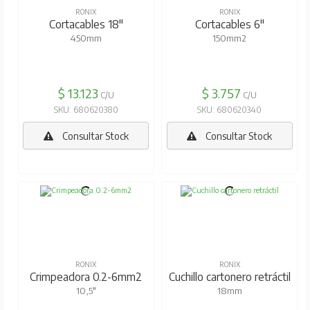
RONIX
RONIX
Cortacables 18"
Cortacables 6"
450mm
150mm2
$ 13.123
$ 3.757
C/U
C/U
SKU: 680620380
SKU: 680620340
Consultar Stock
Consultar Stock
RONIX
RONIX
Crimpeadora 0.2-6mm2
Cuchillo cartonero retráctil
10,5"
18mm