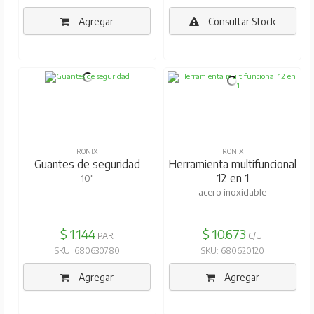
Agregar
Consultar Stock
RONIX
RONIX
Guantes de seguridad
Herramienta multifuncional
12 en 1
10"
acero inoxidable
$ 1.144
$ 10.673
PAR
C/U
SKU: 680630780
SKU: 680620120
Agregar
Agregar