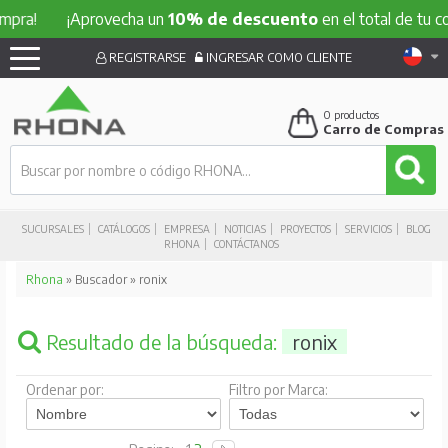
a!
¡Aprovecha un
10% de descuento
en el total de tu compr
REGISTRARSE
INGRESAR COMO CLIENTE
0
productos
Carro de Compras
SUCURSALES
CATÁLOGOS
EMPRESA
NOTICIAS
PROYECTOS
SERVICIOS
BLOG
RHONA
CONTÁCTANOS
Rhona
» Buscador » ronix
Resultado de la búsqueda:
ronix
Ordenar por:
Filtro por Marca: