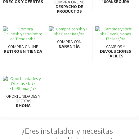
OPORTUNIDADES Y
OFERTAS
RHONA
¿Eres instalador y necesitas
equipamiento eléctrico para tu
Proyecto?
En
RHONA
podrás encontrar todo lo que necesitas para tus
proyectos
eléctricos
, desde productos para
automatización y control
,
potencia y
generación
,
iluminación industrial
,
energía solar
,
electro movilidad
,
materiales eléctricos
y mucho más…
Contamos con
sucursales
a lo largo de nuestro país,
venta web
y
venta
asistida
por profesionales especializados para ayudarte en cada paso.
¿Qué encuentras en
RHONA
?
En
RHONA
podrás encontrar lo que necesitas para tu
proyecto
eléctrico
, con un personal totalmente especializado para ayudarte en
cada paso, compras en nuestra web, venta asistida y en
nuestras