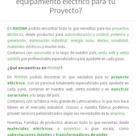
sucursales
a lo largo del país.
Contamos con la fábrica más grande de Latinoamérica lo que nos hace
líderes en el mercado industrial. Gracias a nuestra fábrica podemos
proveer servicios personalizados según las necesidades de tu
empresa
.
Nuestras Familias de productos abarcan todo lo que necesitas desde
materiales eléctricos
a
proyectos
a gran escala, como
subestaciones móviles
y
transformadores de poder
.
Encuentra lo que necesitas en
Transmisión y Distribución
,
Automatización y Control
,
Potencia y Generación
,
Respaldo
y
Calidad de Energía
,
Iluminación Industrial
,
Materiales
Eléctricos
y
Nuevas Energías
.
¡Arma tu tablero eléctrico!
Los componentes necesarios para armar tu tablero eléctrico están en
RHONA
, estos pueden ser aparatos de maniobra;
llaves
,
interruptores
,
aparatos de protección como
fusibles
e
interruptores automáticos
y aparatos de medición tales como;
medidores de energía
eléctrica
,
amperímetros
,
voltímetros
,
variadores de frecuencia
.
¿Cuáles son los beneficios de la
electromovilidad
?