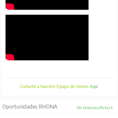
Contacte a Nuestro Equipo de Ventas
Aquí
Oportunidades RHONA
Ver todas las ofertas
ECOFLOW
ECOFLOW
ECOFLOW
Bateria Adicional Aire
Estacion De Energia
Estacion De E
Acondicionado Wave
Portatil River 2 Pro
Portatil Del
AUTONOMIA 1159 WH
POTENCIA 800W,
AUTONOMIA 1
AUTONOMIA 768WH
$
1.051.681
$
634.320
$
919.990
C/U
C/U
Antes $1.502.402
Antes $906.171
Antes $1.314
SKU 050030340
SKU 050030120
SKU 050030