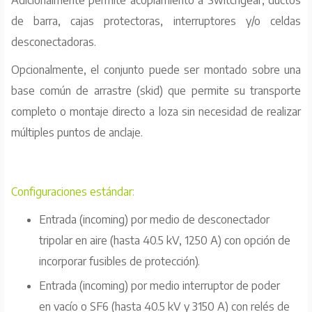
Entrada (incoming) por medio de desconectador
tripolar en aire (hasta 40.5 kV, 1250 A) con opción de
incorporar fusibles de protección).
Entrada (incoming) por medio interruptor de poder
en vacío o SF6 (hasta 40.5 kV y 3150 A) con relés de
protección.
Transformador Subestación hasta 20 MVA,
tensiones hasta 34.5 kV tanto para lado primario
como secundario con cambiador de taps sin tensión.
Salida por medio de interruptor principal en aire, vacío
ó SF6 o ducto de barras.
Videos