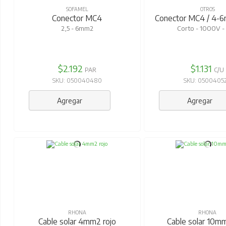
SOFAMEL
OTROS
Conector MC4
Conector MC4 / 4-6
2,5 - 6mm2
Corto - 1000V -
$2.192
$1.131
PAR
C/U
SKU: 050040480
SKU: 0500405
Agregar
Agregar
RHONA
RHONA
Cable solar 4mm2 rojo
Cable solar 10mm