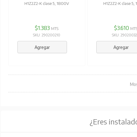
H1Z2Z2-K clase 5, 1800V
H1Z2Z2-K clase 5,
$1.383
$3.610
MTS
MT
SKU: 290200210
SKU: 2902003
Agregar
Agregar
Mos
¿Eres instalad