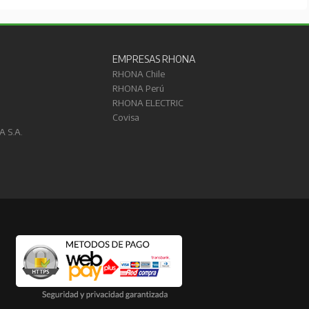
EMPRESAS RHONA
RHONA Chile
RHONA Perú
RHONA ELECTRIC
Covisa
A S.A.