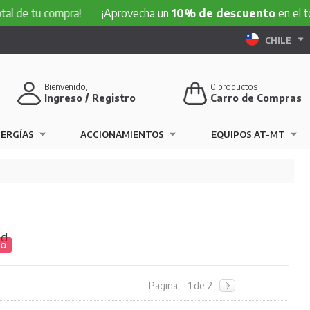
 compra!
¡Aprovecha un
10% de descuento
en el total de t
CHILE
Bienvenido,
0
productos
Ingreso / Registro
Carro de Compras
NERGÍAS
ACCIONAMIENTOS
EQUIPOS AT-MT
cl
TO
Pagina:
1 de 2