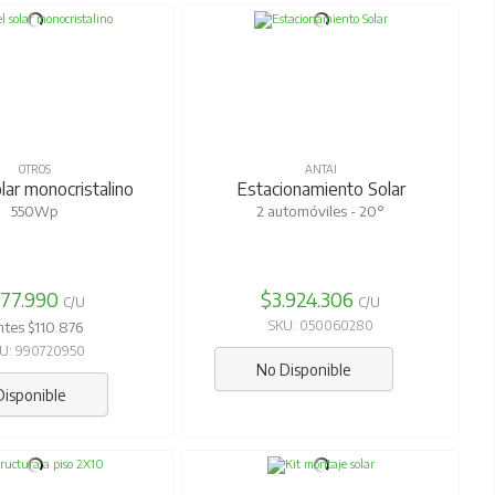
OTROS
ANTAI
lar monocristalino
Estacionamiento Solar
550Wp
2 automóviles - 20°
 77.990
$3.924.306
C/U
C/U
SKU: 050060280
ntes $110.876
U: 990720950
No Disponible
Disponible