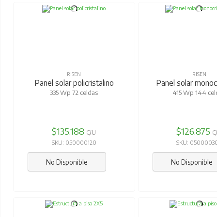
RISEN
RISEN
Panel solar policristalino
Panel solar monocr
335 Wp 72 celdas
415 Wp 144 cel
$135.188
$126.875
C/U
C
SKU: 050000120
SKU: 0500003
No Disponible
No Disponible