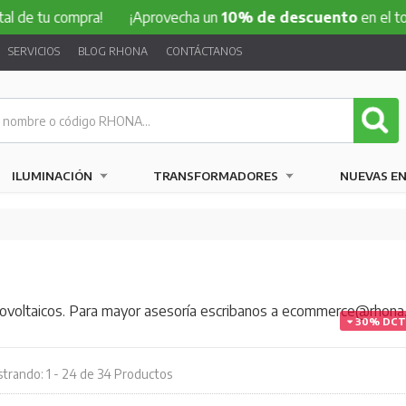
 compra!
¡Aprovecha un
10% de descuento
en el total de tu
SERVICIOS
BLOG RHONA
CONTÁCTANOS
ILUMINACIÓN
TRANSFORMADORES
NUEVAS E
otovoltaicos. Para mayor asesoría escribanos a ecommerce@rhona.
30% DC
trando: 1 - 24 de 34 Productos