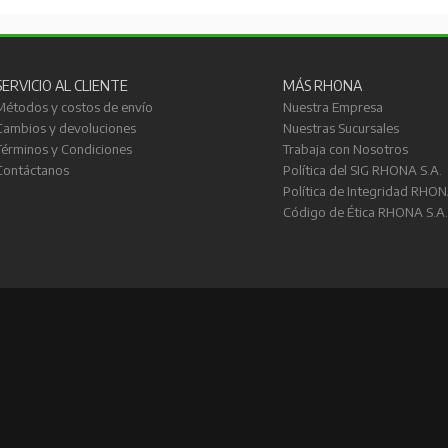
SERVICIO AL CLIENTE
MÁS RHONA
Métodos y costos de envío
Nuestra Empresa
Cambios y devoluciones
Nuestras Sucursales
Términos y Condiciones
Trabaja con Nosotros
Contáctanos
Política del SIG RHONA S.A.
Política de Integridad RHON
Código de Ética RHONA S.A.