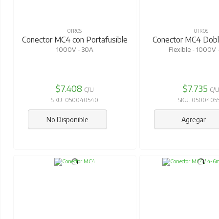
OTROS
OTROS
Conector MC4 con Portafusible
Conector MC4 Doble
1000V - 30A
Flexible - 1000V 
$7.408
$7.735
C/U
C/
SKU: 050040540
SKU: 0500405
No Disponible
Agregar