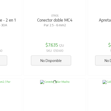
OTROS
 - 2 en 1
Conector doble MC4
Apreta
- 30A
Par 2.5 - 6 mm2
$7.635
$
U
C/U
50
SKU: 050410
No Disponible
No 