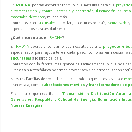
En
RHONA
podrás encontrar todo lo que necesitas para tus
proyectos
automatización y control
,
potencia y generación
,
iluminación industrial
materiales eléctricos
y mucho más…
Contamos con
sucursales
a lo largo de nuestro país,
venta web
especializados para ayudarte en cada paso.
¿Qué encuentras en
RHONA
?
En
RHONA
podrás encontrar lo que necesitas para tu
proyecto eléct
especializado para ayudarte en cada paso, compras en nuestra web
sucursales
a lo largo del país.
Contamos con la fábrica más grande de Latinoamérica lo que nos hace l
Gracias a nuestra fábrica podemos proveer servicios personalizados según
Nuestras Familias de productos abarcan todo lo que necesitas desde
mate
gran escala, como
subestaciones móviles
y
transformadores de p
Encuentra lo que necesitas en
Transmisión y Distribución
,
Automat
Generación
,
Respaldo
y
Calidad de Energía
,
Iluminación Indus
Nuevas Energías
.