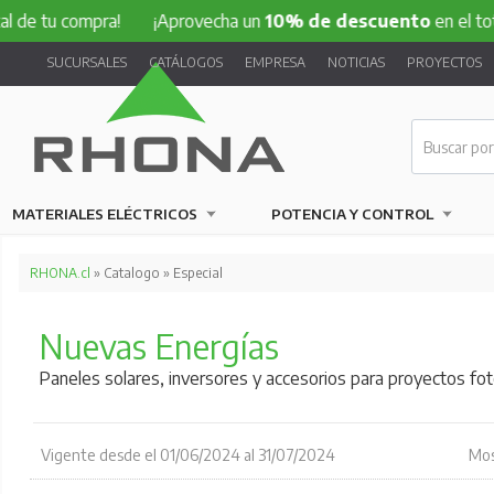
compra!
¡Aprovecha un
10% de descuento
en el total de tu
SUCURSALES
CATÁLOGOS
EMPRESA
NOTICIAS
PROYECTOS
MATERIALES ELÉCTRICOS
POTENCIA Y CONTROL
RHONA.cl
» Catalogo » Especial
Nuevas Energías
Paneles solares, inversores y accesorios para proyectos f
Vigente desde el 01/06/2024 al 31/07/2024
Mos