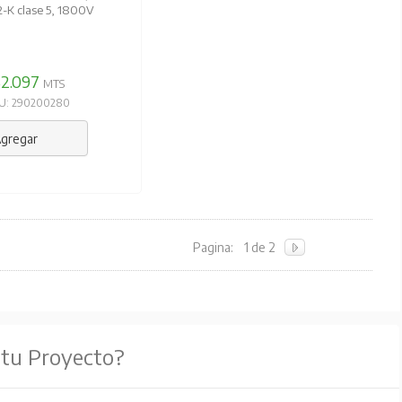
-K clase 5, 1800V
$2.097
MTS
U: 290200280
gregar
Pagina:
1 de 2
 tu Proyecto?