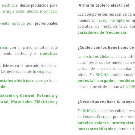
 eléctricos
, desde productos para
¡Arma tu tablero eléctrico!
,
energía solar
,
electro movilidad
,
Los componentes necesarios para 
maniobra;
llaves
,
interruptores
, 
y
venta asistida
por profesionales
aparatos de medición tales 
variadores de frecuencia
.
rico
, con un personal totalmente
¿Cuáles son los beneficios de
, venta asistida y en
nuestras
La
electromovilidad
cada vez está
automóviles que se mueven bajo el 
íderes en el mercado industrial.
calidad del aire, reducir la contam
 las necesidades de tu
empresa
.
otros. En
RHONA
podrás encon
riales eléctricos
a
proyectos
a
pedestal cargador
,
medidor
oder
.
principalmente de la marca
LINCH
ización y Control
,
Potencia y
trial
,
Materiales Eléctricos
y
¿Necesitas realizar tu proyec
En
RHONA
queremos entregarte s
de
Nuevas Energías
posee produc
paneles solares
,
interruptor
Inversores Híbridos
, siendo es