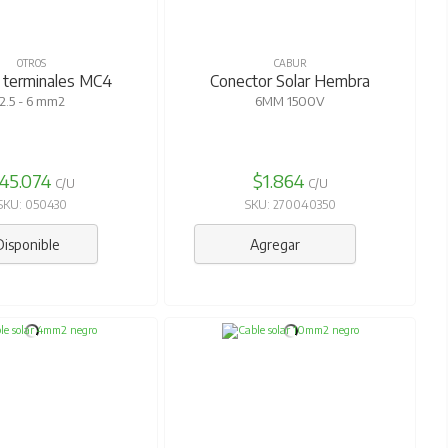
OTROS
CABUR
 terminales MC4
Conector Solar Hembra
2.5 - 6 mm2
6MM 1500V
45.074
$1.864
C/U
C/U
SKU: 050430
SKU: 270040350
Disponible
Agregar