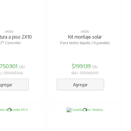
ANTAI
ANTAI
tura a piso 2X10
Kit montaje solar
0° Concreto
Para techo tejado / 6 paneles
.750.901
$199.139
C/U
C/U
U: 050060240
SKU: 050060010
gregar
Agregar