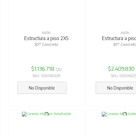
ANTAI
ANTAI
Estructura a piso 2X5
Estructura a pis
30° Concreto
30° Concret
$1.136.718
$2.409.830
C/U
SKU: 050060229
SKU: 0500602
No Disponible
No Disponible