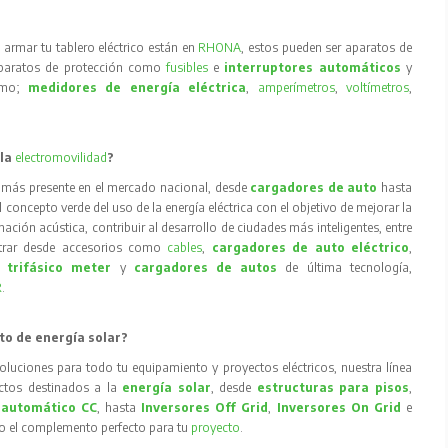
armar tu tablero eléctrico están en
RHONA
, estos pueden ser aparatos de
aparatos de protección como
fusibles
e
interruptores automáticos
y
como;
medidores de energía eléctrica
,
amperímetros
,
voltímetros
,
 la
electromovilidad
?
 más presente en el mercado nacional, desde
cargadores de auto
hasta
concepto verde del uso de la energía eléctrica con el objetivo de mejorar la
inación acústica, contribuir al desarrollo de ciudades más inteligentes, entre
trar desde accesorios como
cables
,
cargadores de auto eléctrico
,
 trifásico meter
y
cargadores de autos
de última tecnología,
R
.
to de energía solar?
oluciones para todo tu equipamiento y proyectos eléctricos, nuestra línea
tos destinados a la
energía solar
, desde
estructuras para pisos
,
 automático CC
, hasta
Inversores Off Grid
,
Inversores On Grid
e
to el complemento perfecto para tu
proyecto
.