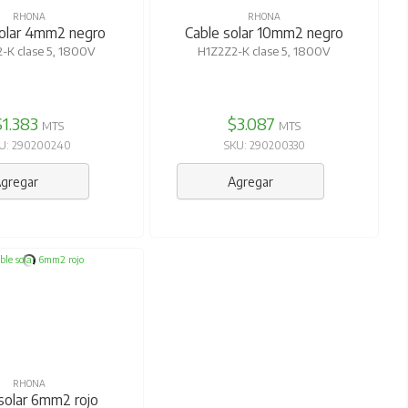
RHONA
RHONA
solar 4mm2 negro
Cable solar 10mm2 negro
-K clase 5, 1800V
H1Z2Z2-K clase 5, 1800V
$1.383
$3.087
MTS
MTS
U: 290200240
SKU: 290200330
gregar
Agregar
RHONA
solar 6mm2 rojo