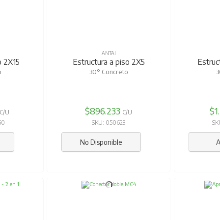
ANTAI
o 2X15
Estructura a piso 2X5
Estruc
o
30° Concreto
3
$896.233
$1
C/U
C/U
50
SKU: 050623
SK
No Disponible
A