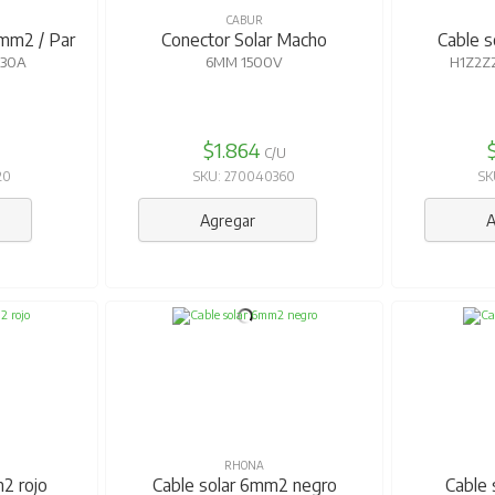
CABUR
mm2 / Par
Conector Solar Macho
Cable 
 30A
6MM 1500V
H1Z2Z2
$1.864
C/U
20
SKU: 270040360
SK
Agregar
A
RHONA
2 rojo
Cable solar 6mm2 negro
Cable 