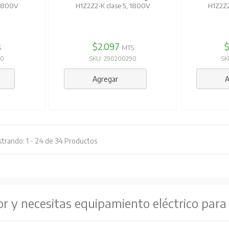
 1800V
H1Z2Z2-K clase 5, 1800V
H1Z2Z2
$2.097
S
MTS
20
SKU: 290200290
SK
Agregar
A
trando: 1 - 24 de 34 Productos
or y necesitas equipamiento eléctrico para