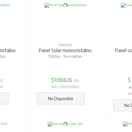
TONGWEI
istalino
Panel Solar monocristalino
Panel so
das
555Wp - 144 celdas
$108.626
$
/U
C/U
00
SKU: 050000620
A
SK
No Disponible
No 