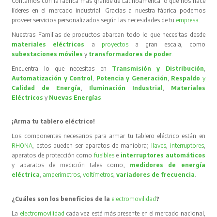
Contamos con la fábrica más grande de Latinoamérica lo que nos hace
líderes en el mercado industrial. Gracias a nuestra fábrica podemos
proveer servicios personalizados según las necesidades de tu
empresa
.
Nuestras Familias de productos abarcan todo lo que necesitas desde
materiales eléctricos
a
proyectos
a gran escala, como
subestaciones móviles
y
transformadores de poder
.
Encuentra lo que necesitas en
Transmisión y Distribución
,
Automatización y Control
,
Potencia y Generación
,
Respaldo
y
Calidad de Energía
,
Iluminación Industrial
,
Materiales
Eléctricos
y
Nuevas Energías
.
¡Arma tu tablero eléctrico!
Los componentes necesarios para armar tu tablero eléctrico están en
RHONA
, estos pueden ser aparatos de maniobra;
llaves
,
interruptores
,
aparatos de protección como
fusibles
e
interruptores automáticos
y aparatos de medición tales como;
medidores de energía
eléctrica
,
amperímetros
,
voltímetros
,
variadores de frecuencia
.
¿Cuáles son los beneficios de la
electromovilidad
?
La
electromovilidad
cada vez está más presente en el mercado nacional,