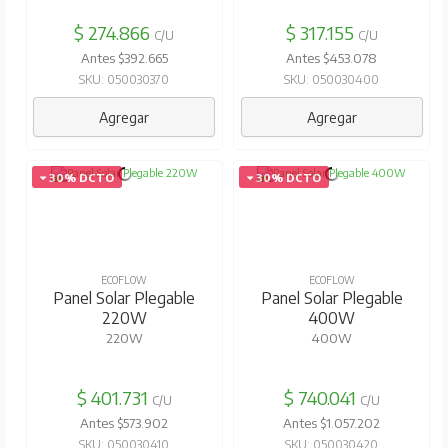
$ 274.866
$ 317.155
C/U
C/U
Antes $392.665
Antes $453.078
SKU: 050030370
SKU: 050030400
Agregar
Agregar
30% DCTO
30% DCTO
ECOFLOW
ECOFLOW
Panel Solar Plegable
Panel Solar Plegable
220W
400W
220W
400W
$ 401.731
$ 740.041
C/U
C/U
Antes $573.902
Antes $1.057.202
SKU: 050030410
SKU: 050030420