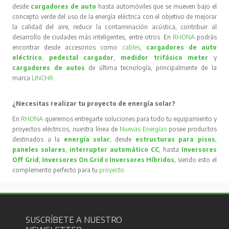
desde
cargadores de auto
hasta automóviles que se mueven bajo el
concepto verde del uso de la energía eléctrica con el objetivo de mejorar
la calidad del aire, reducir la contaminación acústica, contribuir al
desarrollo de ciudades más inteligentes, entre otros. En
RHONA
podrás
encontrar desde accesorios como
cables
,
cargadores de auto
eléctrico
,
pedestal cargador
,
medidor trifásico meter
y
cargadores de autos
de última tecnología, principalmente de la
marca
LINCHR
.
¿Necesitas realizar tu proyecto de energía solar?
En
RHONA
queremos entregarte soluciones para todo tu equipamiento y
proyectos eléctricos, nuestra línea de
Nuevas Energías
posee productos
destinados a la
energía solar
, desde
estructuras para pisos
,
paneles solares
,
interruptor automático CC
, hasta
Inversores
Off Grid
,
Inversores On Grid
e
Inversores Híbridos
, siendo esto el
complemento perfecto para tu
proyecto
.
SUSCRÍBETE A NUESTRO