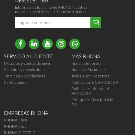
NEWSLETTER
Infórmate de lo último de RHONA. Nuestras
novedades y ofertas directamente a tu mail.
SERVICIO AL CLIENTE
MÁS RHONA
Métodos y costos de envío
Nuestra Empresa
Cambios y devoluciones
Nuestras Sucursales
Términos y Condiciones
Trabaja con Nosotros
Contáctanos
Política del SIG RHONA S.A.
Política de Integridad
RHONA S.A.
Código de Ética RHONA
S.A.
EMPRESAS RHONA
RHONA Chile
RHONA Perú
RHONA ELECTRIC