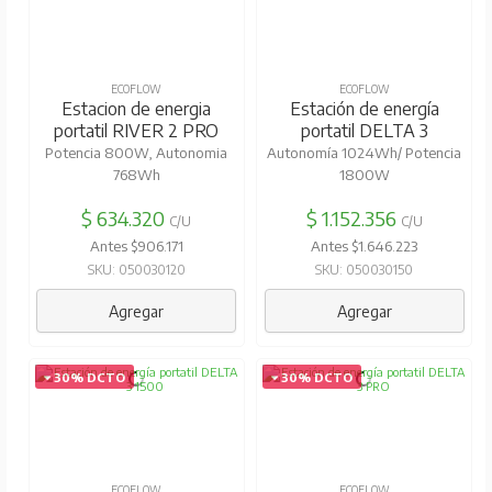
ECOFLOW
ECOFLOW
Estacion de energia
Estación de energía
portatil RIVER 2 PRO
portatil DELTA 3
Potencia 800W, Autonomia
Autonomía 1024Wh/ Potencia
768Wh
1800W
$ 634.320
$ 1.152.356
C/U
C/U
Antes $906.171
Antes $1.646.223
SKU: 050030120
SKU: 050030150
Agregar
Agregar
30% DCTO
30% DCTO
ECOFLOW
ECOFLOW