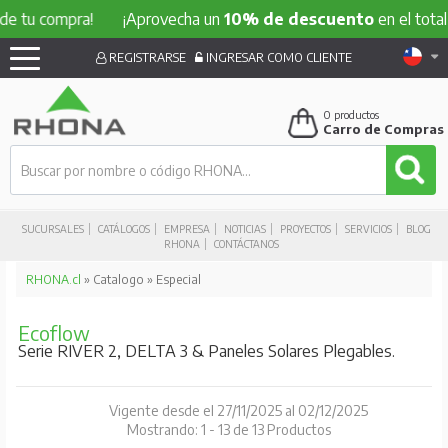
compra!
¡Aprovecha un
10% de descuento
en el total de tu
REGISTRARSE
INGRESAR COMO CLIENTE
0
productos
Carro de Compras
SUCURSALES
CATÁLOGOS
EMPRESA
NOTICIAS
PROYECTOS
SERVICIOS
BLOG
RHONA
CONTÁCTANOS
RHONA.cl
» Catalogo » Especial
Ecoflow
Serie RIVER 2, DELTA 3 & Paneles Solares Plegables.
Vigente desde el 27/11/2025 al 02/12/2025
Mostrando: 1 - 13 de 13 Productos