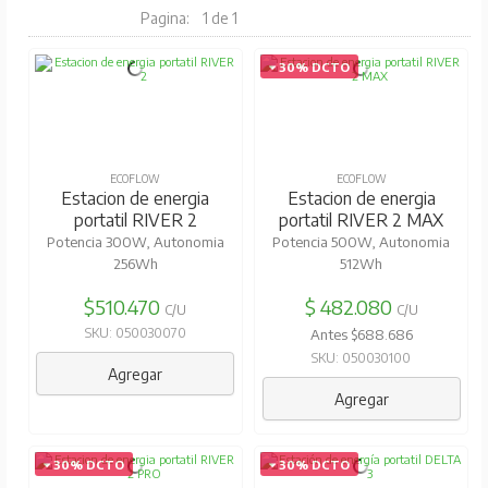
Pagina:
1 de 1
30% DCTO
ECOFLOW
ECOFLOW
Estacion de energia
Estacion de energia
portatil RIVER 2
portatil RIVER 2 MAX
Potencia 300W, Autonomia
Potencia 500W, Autonomia
256Wh
512Wh
$510.470
$ 482.080
C/U
C/U
SKU: 050030070
Antes $688.686
SKU: 050030100
Agregar
Agregar
30% DCTO
30% DCTO