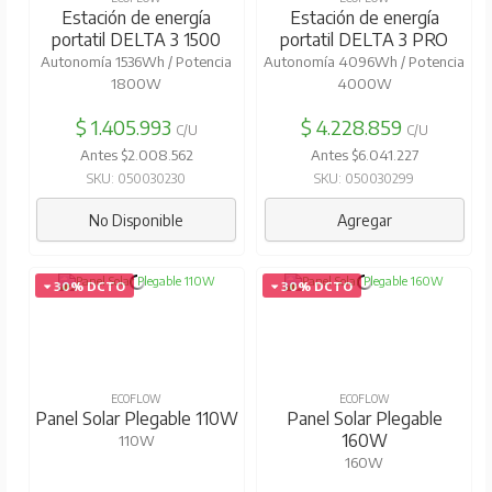
Estación de energía
Estación de energía
portatil DELTA 3 1500
portatil DELTA 3 PRO
Autonomía 1536Wh / Potencia
Autonomía 4096Wh / Potencia
1800W
4000W
$ 1.405.993
$ 4.228.859
C/U
C/U
Antes $2.008.562
Antes $6.041.227
SKU: 050030230
SKU: 050030299
No Disponible
Agregar
30% DCTO
30% DCTO
ECOFLOW
ECOFLOW
Panel Solar Plegable 110W
Panel Solar Plegable
160W
110W
160W