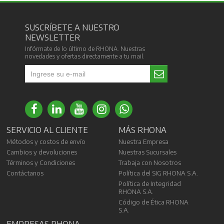
SUSCRÍBETE A NUESTRO
NEWSLETTER
Infórmate de lo último de RHONA. Nuestras
novedades y ofertas directamente a tu mail.
SERVICIO AL CLIENTE
MÁS RHONA
Métodos y costos de envío
Nuestra Empresa
Cambios y devoluciones
Nuestras Sucursales
Términos y Condiciones
Trabaja con Nosotros
Contáctanos
Política del SIG RHONA S.A.
Política de Integridad
RHONA S.A.
Código de Ética RHONA
S.A.
EMPRESAS RHONA