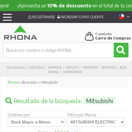
¡Aprovecha un
10% de descuento
en el total de tu compra
REGISTRARSE
INGRESAR COMO CLIENTE
0
productos
Carro de Compras
SUCURSALES
CATÁLOGOS
EMPRESA
NOTICIAS
PROYECTOS
SERVICIOS
BLOG
RHONA
CONTÁCTANOS
Rhona
» Buscador » Mitsubishi
Resultado de la búsqueda:
Mitsubishi
Ordenar por:
Filtro por Marca: