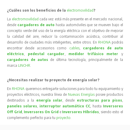
¿Cuáles son los beneficios de la
electromovilidad
?
La
electromovilidad
cada vez está más presente en el mercado nacional,
desde
cargadores de auto
hasta automóviles que se mueven bajo el
concepto verde del uso de la energía eléctrica con el objetivo de mejorar
la calidad del aire, reducir la contaminación acústica, contribuir al
desarrollo de ciudades más inteligentes, entre otros. En
RHONA
podrás
encontrar desde accesorios como
cables
,
cargadores de auto
eléctrico
,
pedestal cargador
,
medidor trifásico meter
y
cargadores de autos
de última tecnología, principalmente de la
marca
LINCHR
.
¿Necesitas realizar tu proyecto de energía solar?
En
RHONA
queremos entregarte soluciones para todo tu equipamiento y
proyectos eléctricos, nuestra línea de
Nuevas Energías
posee productos
destinados a la
energía solar
, desde
estructuras para pisos
,
paneles solares
,
interruptor automático CC
, hasta
Inversores
Off Grid
,
Inversores On Grid
e
Inversores Híbridos
, siendo esto el
complemento perfecto para tu
proyecto
.