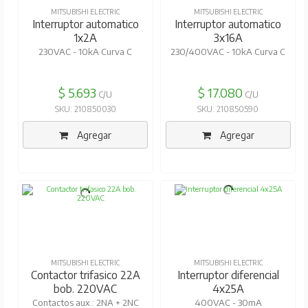
MITSUBISHI ELECTRIC
MITSUBISHI ELECTRIC
Interruptor automatico
Interruptor automatico
1x2A
3x16A
230VAC - 10kA Curva C
230/400VAC - 10kA Curva C
$ 5.693
$ 17.080
C/U
C/U
SKU: 210850030
SKU: 210850590
Agregar
Agregar
MITSUBISHI ELECTRIC
MITSUBISHI ELECTRIC
Contactor trifasico 22A
Interruptor diferencial
bob. 220VAC
4x25A
Contactos aux.: 2NA + 2NC
400VAC - 30mA