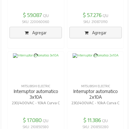
$ 59.087
$ 57.276
C/U
C/U
SKU: 220060060
SKU: 210870110
Agregar
Agregar
MITSUBISHI ELECTRIC
MITSUBISHI ELECTRIC
Interruptor automatico
Interruptor automatico
3x10A
2x10A
230/400VAC - 10kA Curva C
230/400VAC - 10kA Curva C
$ 17.080
$ 11.386
C/U
C/U
SKU: 210850580
SKU: 210850280