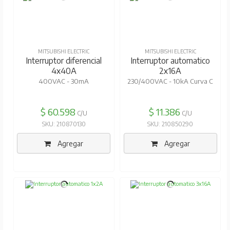
MITSUBISHI ELECTRIC
MITSUBISHI ELECTRIC
Interruptor diferencial
Interruptor automatico
4x40A
2x16A
400VAC - 30mA
230/400VAC - 10kA Curva C
$ 60.598
$ 11.386
C/U
C/U
SKU: 210870130
SKU: 210850290
Agregar
Agregar