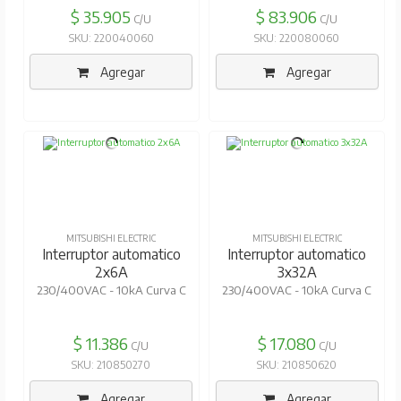
$ 35.905
$ 83.906
C/U
C/U
SKU: 220040060
SKU: 220080060
Agregar
Agregar
MITSUBISHI ELECTRIC
MITSUBISHI ELECTRIC
Interruptor automatico
Interruptor automatico
2x6A
3x32A
230/400VAC - 10kA Curva C
230/400VAC - 10kA Curva C
$ 11.386
$ 17.080
C/U
C/U
SKU: 210850270
SKU: 210850620
Agregar
Agregar