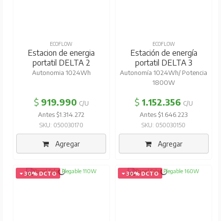
ECOFLOW
ECOFLOW
Estacion de energia
Estación de energía
portatil DELTA 2
portatil DELTA 3
Autonomia 1024Wh
Autonomía 1024Wh/ Potencia
1800W
$
919.990
$
1.152.356
C/U
C/U
Antes $1.314.272
Antes $1.646.223
SKU: 050030170
SKU: 050030150
Agregar
Agregar
30% DCTO
30% DCTO