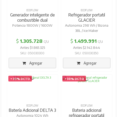
ECOFLOW
ECOFLOW
Generador inteligente de
Refrigerador portatil
combustible dual
GLACIER
Potencia 1800W / 1600W
Autonomia 298 Wh / Bizona
38L / Ice Maker
$
1.305.728
$
1.499.991
C/U
C/U
Antes $1.865.325
Antes $2.142.844
SKU: 050030300
SKU: 050030350
Agregar
Agregar
30% DCTO
30% DCTO
ECOFLOW
ECOFLOW
Batería Adicional DELTA 3
Bateria adicional
refrigerador portatil
Autonomia 1024 Wh