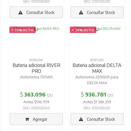
SKU: 050030180
SKU: 050030230
Consultar Stock
Consultar Stock
30% DCTO
30% DCTO
ECOFLOW
ECOFLOW
Bateria adicional RIVER
Bateria adicional DELTA
PRO
MAX
Autonomia 720Wh
Autonomia 2016Wh para
DELTA MAX
$
363.096
$
936.781
C/U
C/U
Antes $518.709
Antes $1.338.259
SKU: 050030140
SKU: 050030220
Agregar
Consultar Stock