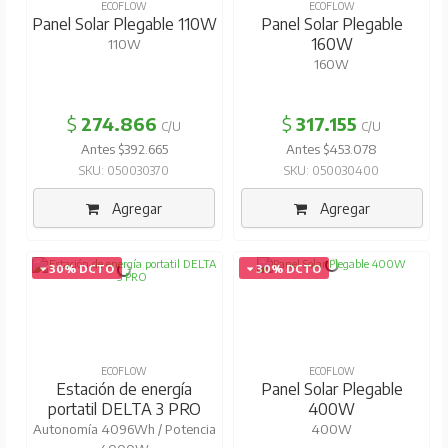
ECOFLOW
ECOFLOW
Panel Solar Plegable 110W
Panel Solar Plegable
160W
110W
160W
$
274.866
$
317.155
C/U
C/U
Antes $392.665
Antes $453.078
SKU: 050030370
SKU: 050030400
Agregar
Agregar
30% DCTO
30% DCTO
ECOFLOW
ECOFLOW
Estación de energía
Panel Solar Plegable
portatil DELTA 3 PRO
400W
Autonomía 4096Wh / Potencia
400W