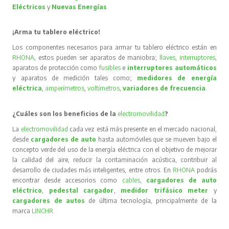
Eléctricos
y
Nuevas Energías
.
¡Arma tu tablero eléctrico!
Los componentes necesarios para armar tu tablero eléctrico están en
RHONA
, estos pueden ser aparatos de maniobra;
llaves
,
interruptores
,
aparatos de protección como
fusibles
e
interruptores automáticos
y aparatos de medición tales como;
medidores de energía
eléctrica
,
amperímetros
,
voltímetros
,
variadores de frecuencia
.
¿Cuáles son los beneficios de la
electromovilidad
?
La
electromovilidad
cada vez está más presente en el mercado nacional,
desde
cargadores de auto
hasta automóviles que se mueven bajo el
concepto verde del uso de la energía eléctrica con el objetivo de mejorar
la calidad del aire, reducir la contaminación acústica, contribuir al
desarrollo de ciudades más inteligentes, entre otros. En
RHONA
podrás
encontrar desde accesorios como
cables
,
cargadores de auto
eléctrico
,
pedestal cargador
,
medidor trifásico meter
y
cargadores de autos
de última tecnología, principalmente de la
marca
LINCHR
.