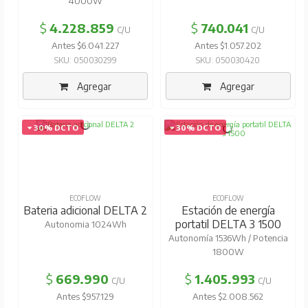
4000W
$
4.228.859
$
740.041
C/U
C/U
Antes $6.041.227
Antes $1.057.202
SKU: 050030299
SKU: 050030420
Agregar
Agregar
30% DCTO
30% DCTO
ECOFLOW
ECOFLOW
Bateria adicional DELTA 2
Estación de energía
portatil DELTA 3 1500
Autonomia 1024Wh
Autonomía 1536Wh / Potencia
1800W
$
669.990
$
1.405.993
C/U
C/U
Antes $957.129
Antes $2.008.562