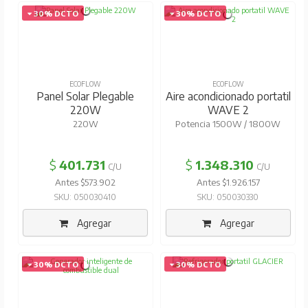
30% DCTO
30% DCTO
ECOFLOW
ECOFLOW
Panel Solar Plegable
Aire acondicionado portatil
220W
WAVE 2
220W
Potencia 1500W / 1800W
$
401.731
$
1.348.310
C/U
C/U
Antes $573.902
Antes $1.926.157
SKU: 050030410
SKU: 050030330
Agregar
Agregar
30% DCTO
30% DCTO