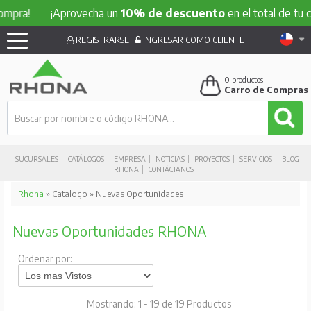
ra!
¡Aprovecha un
10% de descuento
en el total de tu comp
REGISTRARSE
INGRESAR COMO CLIENTE
0
productos
Carro de Compras
SUCURSALES
CATÁLOGOS
EMPRESA
NOTICIAS
PROYECTOS
SERVICIOS
BLOG
RHONA
CONTÁCTANOS
Rhona
» Catalogo » Nuevas Oportunidades
Nuevas Oportunidades RHONA
Ordenar por:
Mostrando: 1 - 19 de 19 Productos