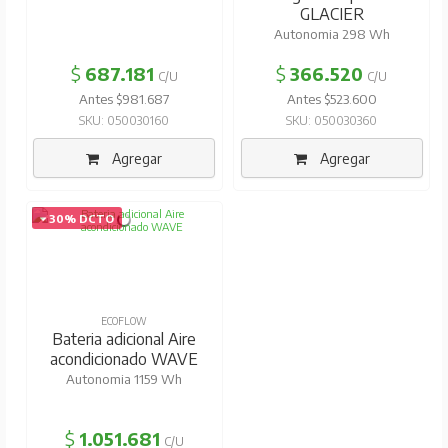
GLACIER
Autonomia 298 Wh
$
687.181
$
366.520
C/U
C/U
Antes $981.687
Antes $523.600
SKU: 050030160
SKU: 050030360
Agregar
Agregar
30% DCTO
ECOFLOW
Bateria adicional Aire
acondicionado WAVE
Autonomia 1159 Wh
$
1.051.681
C/U