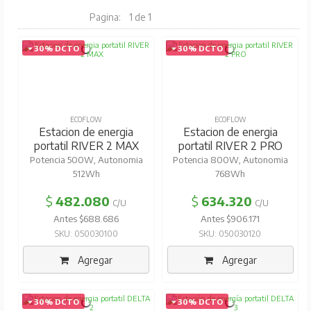
Pagina:
1 de 1
30% DCTO
30% DCTO
ECOFLOW
ECOFLOW
Estacion de energia
Estacion de energia
portatil RIVER 2 MAX
portatil RIVER 2 PRO
Potencia 500W, Autonomia
Potencia 800W, Autonomia
512Wh
768Wh
$
482.080
$
634.320
C/U
C/U
Antes $688.686
Antes $906.171
SKU: 050030100
SKU: 050030120
Agregar
Agregar
30% DCTO
30% DCTO