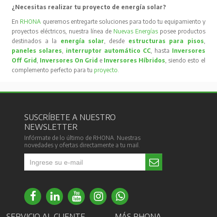
¿Necesitas realizar tu proyecto de energía solar?
En
RHONA
queremos entregarte soluciones para todo tu equipamiento y
proyectos eléctricos, nuestra línea de
Nuevas Energías
posee productos
destinados a la
energía solar
, desde
estructuras para pisos
,
paneles solares
,
interruptor automático CC
, hasta
Inversores
Off Grid
,
Inversores On Grid
e
Inversores Híbridos
, siendo esto el
complemento perfecto para tu
proyecto
.
SUSCRÍBETE A NUESTRO
NEWSLETTER
Infórmate de lo último de RHONA. Nuestras
novedades y ofertas directamente a tu mail.
SERVICIO AL CLIENTE
MÁS RHONA