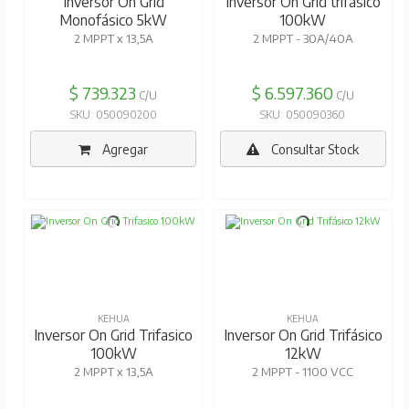
Inversor On Grid
Inversor On Grid trifásico
Monofásico 5kW
100kW
2 MPPT x 13,5A
2 MPPT - 30A/40A
$ 739.323
$ 6.597.360
C/U
C/U
SKU: 050090200
SKU: 050090360
Agregar
Consultar Stock
KEHUA
KEHUA
Inversor On Grid Trifasico
Inversor On Grid Trifásico
100kW
12kW
2 MPPT x 13,5A
2 MPPT - 1100 VCC