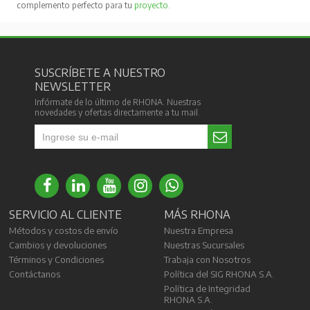
complemento perfecto para tu
proyecto
.
SUSCRÍBETE A NUESTRO
NEWSLETTER
Infórmate de lo último de RHONA. Nuestras
novedades y ofertas directamente a tu mail.
SERVICIO AL CLIENTE
MÁS RHONA
Métodos y costos de envío
Nuestra Empresa
Cambios y devoluciones
Nuestras Sucursales
Términos y Condiciones
Trabaja con Nosotros
Contáctanos
Política del SIG RHONA S.A.
Política de Integridad
RHONA S.A.