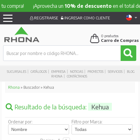
mpra!
¡Aprovecha un
10% de descuento
en el total de tu co
REGISTRARSE
INGRESAR COMO CLIENTE
0
productos
Carro de Compras
SUCURSALES
CATÁLOGOS
EMPRESA
NOTICIAS
PROYECTOS
SERVICIOS
BLOG
RHONA
CONTÁCTANOS
Rhona
» Buscador » Kehua
Resultado de la búsqueda:
Kehua
Ordenar por:
Filtro por Marca: