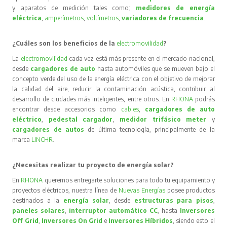
y aparatos de medición tales como;
medidores de energía
eléctrica
,
amperímetros
,
voltímetros
,
variadores de frecuencia
.
¿Cuáles son los beneficios de la
electromovilidad
?
La
electromovilidad
cada vez está más presente en el mercado nacional,
desde
cargadores de auto
hasta automóviles que se mueven bajo el
concepto verde del uso de la energía eléctrica con el objetivo de mejorar
la calidad del aire, reducir la contaminación acústica, contribuir al
desarrollo de ciudades más inteligentes, entre otros. En
RHONA
podrás
encontrar desde accesorios como
cables
,
cargadores de auto
eléctrico
,
pedestal cargador
,
medidor trifásico meter
y
cargadores de autos
de última tecnología, principalmente de la
marca
LINCHR
.
¿Necesitas realizar tu proyecto de energía solar?
En
RHONA
queremos entregarte soluciones para todo tu equipamiento y
proyectos eléctricos, nuestra línea de
Nuevas Energías
posee productos
destinados a la
energía solar
, desde
estructuras para pisos
,
paneles solares
,
interruptor automático CC
, hasta
Inversores
Off Grid
,
Inversores On Grid
e
Inversores Híbridos
, siendo esto el