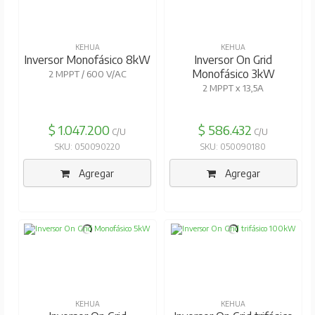
KEHUA
KEHUA
Inversor Monofásico 8kW
Inversor On Grid
Monofásico 3kW
2 MPPT / 600 V/AC
2 MPPT x 13,5A
$ 1.047.200
$ 586.432
C/U
C/U
SKU: 050090220
SKU: 050090180
Agregar
Agregar
KEHUA
KEHUA