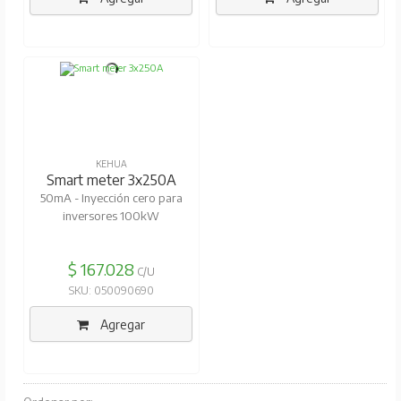
KEHUA
Smart meter 3x250A
50mA - Inyección cero para
inversores 100kW
$ 167.028
C/U
SKU: 050090690
Agregar