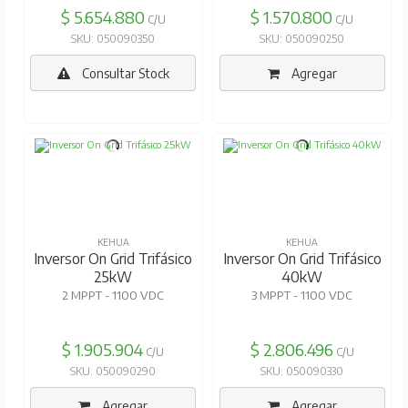
$ 5.654.880
$ 1.570.800
C/U
C/U
SKU: 050090350
SKU: 050090250
Consultar Stock
Agregar
KEHUA
KEHUA
Inversor On Grid Trifásico
Inversor On Grid Trifásico
25kW
40kW
2 MPPT - 1100 VDC
3 MPPT - 1100 VDC
$ 1.905.904
$ 2.806.496
C/U
C/U
SKU: 050090290
SKU: 050090330
Agregar
Agregar