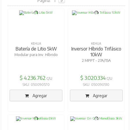
Pagina:
1
KEHUA
KEHUA
Batería de Litio 5kW
Inversor Híbrido Trifásico
10kW
Modular para Inv. Híbrido
2 MPPT - 27A/15A
$ 4.236.762
$ 3.020.334
C/U
C/U
SKU: 050090570
SKU: 050090510
Agregar
Agregar