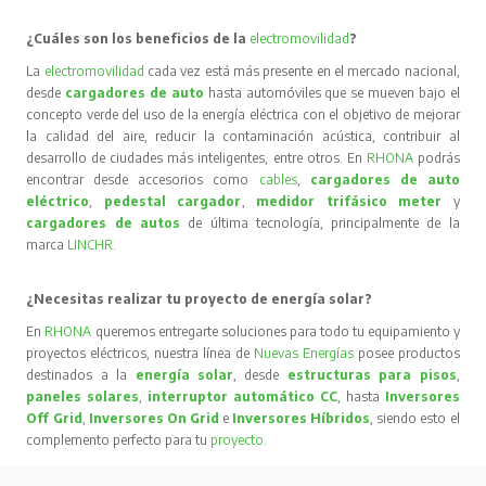
¿Cuáles son los beneficios de la
electromovilidad
?
La
electromovilidad
cada vez está más presente en el mercado nacional,
desde
cargadores de auto
hasta automóviles que se mueven bajo el
concepto verde del uso de la energía eléctrica con el objetivo de mejorar
la calidad del aire, reducir la contaminación acústica, contribuir al
desarrollo de ciudades más inteligentes, entre otros. En
RHONA
podrás
encontrar desde accesorios como
cables
,
cargadores de auto
eléctrico
,
pedestal cargador
,
medidor trifásico meter
y
cargadores de autos
de última tecnología, principalmente de la
marca
LINCHR
.
¿Necesitas realizar tu proyecto de energía solar?
En
RHONA
queremos entregarte soluciones para todo tu equipamiento y
proyectos eléctricos, nuestra línea de
Nuevas Energías
posee productos
destinados a la
energía solar
, desde
estructuras para pisos
,
paneles solares
,
interruptor automático CC
, hasta
Inversores
Off Grid
,
Inversores On Grid
e
Inversores Híbridos
, siendo esto el
complemento perfecto para tu
proyecto
.