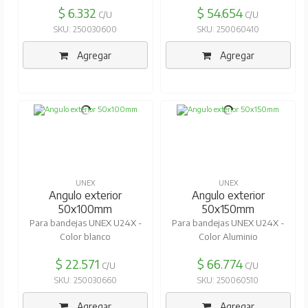
$ 6.332
$ 54.654
C/U
C/U
SKU: 250030600
SKU: 250060410
Agregar
Agregar
UNEX
UNEX
Angulo exterior
Angulo exterior
50x100mm
50x150mm
Para bandejas UNEX U24X -
Para bandejas UNEX U24X -
Color blanco
Color Aluminio
$ 22.571
$ 66.774
C/U
C/U
SKU: 250030660
SKU: 250060510
Agregar
Agregar