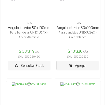
UNEX
UNEX
Angulo interior 50x100mm
Angulo interior 50x100mm
Para bandejas UNEX U24X -
Para bandejas UNEX U24X -
Color Aluminio
Color blanco
$ 53.814
$ 19.836
C/U
C/U
SKU: 250060420
SKU: 250030670
Consultar Stock
Agregar