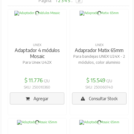
Pagina:
1
2
3
4
5
..
UNEX
UNEX
Adaptador 4 módulos
Adaprador Matix 65mm
Mosaic
Para bandejas UNEX U24X - 2
Para Unex U42X
módulos, color aluminio
$ 11.776
$ 15.549
C/U
C/U
SKU: 250010360
SKU: 250060740
Agregar
Consultar Stock