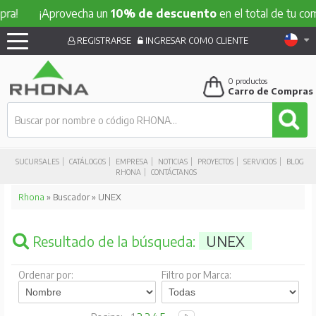
¡Aprovecha un
10% de descuento
en el total de tu compra!
REGISTRARSE
INGRESAR COMO CLIENTE
0
productos
Carro de Compras
SUCURSALES
CATÁLOGOS
EMPRESA
NOTICIAS
PROYECTOS
SERVICIOS
BLOG
RHONA
CONTÁCTANOS
Rhona
» Buscador » UNEX
Resultado de la búsqueda:
UNEX
Ordenar por:
Filtro por Marca: