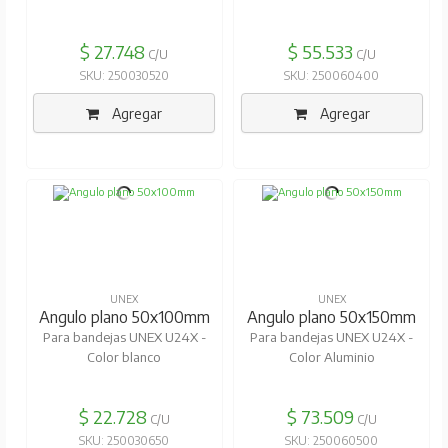
$ 27.748
$ 55.533
C/U
C/U
SKU: 250030520
SKU: 250060400
Agregar
Agregar
UNEX
UNEX
Angulo plano 50x100mm
Angulo plano 50x150mm
Para bandejas UNEX U24X -
Para bandejas UNEX U24X -
Color blanco
Color Aluminio
$ 22.728
$ 73.509
C/U
C/U
SKU: 250030650
SKU: 250060500