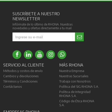
SUSCRÍBETE A NUESTRO
NEWSLETTER
Infórmate de lo último de RHONA. Nuestras
novedades y ofertas directamente a tu mail.
SERVICIO AL CLIENTE
MÁS RHONA
Métodos y costos de envío
Nuestra Empresa
Cambios y devoluciones
Nuestras Sucursales
Términos y Condiciones
Trabaja con Nosotros
Contáctanos
Política del SIG RHONA S.A.
Política de Integridad
RHONA S.A.
Código de Ética RHONA
S.A.
EMPRESAS RHONA