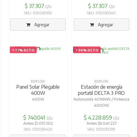
$ 37.307
$ 37.307
C/U
C/U
SKU: 050030550
SKU: 050030540
Agregar
Agregar
31% DCTO
30% DCTO
ECOFLOW
ECOFLOW
Panel Solar Plegable
Estación de energía
400W
portatil DELTA 3 PRO
400W
Autonomía 4096Wh / Potencia
4000W
$ 740.041
$ 4.228.859
C/U
C/U
Antes $1.057.202
Antes $6.041.227
SKU: 050030420
SKU: 050030299