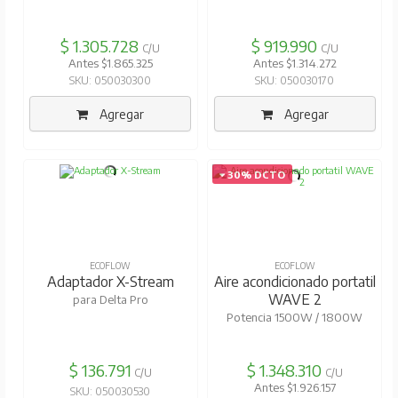
$ 1.305.728
$ 919.990
C/U
C/U
Antes $1.865.325
Antes $1.314.272
SKU: 050030300
SKU: 050030170
Agregar
Agregar
30% DCTO
ECOFLOW
ECOFLOW
Adaptador X-Stream
Aire acondicionado portatil
WAVE 2
para Delta Pro
Potencia 1500W / 1800W
$ 136.791
$ 1.348.310
C/U
C/U
Antes $1.926.157
SKU: 050030530