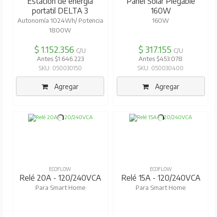
Estación de energía
Panel Solar Plegable
portatil DELTA 3
160W
Autonomía 1024Wh/ Potencia
160W
1800W
$ 1.152.356
$ 317.155
C/U
C/U
Antes $1.646.223
Antes $453.078
SKU: 050030150
SKU: 050030400
Agregar
Agregar
ECOFLOW
ECOFLOW
Relé 20A - 120/240VCA
Relé 15A - 120/240VCA
Para Smart Home
Para Smart Home