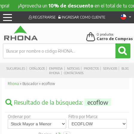
!
¡Aprovecha un
10% de descuento
en el total de tu compra
REGISTRARSE
INGRESAR COMO CLIENTE
0
productos
Carro de Compras
SUCURSALES
CATÁLOGOS
EMPRESA
NOTICIAS
PROYECTOS
SERVICIOS
BLOG
RHONA
CONTÁCTANOS
Rhona
» Buscador » ecoflow
Resultado de la búsqueda:
ecoflow
Ordenar por:
Filtro por Marca: