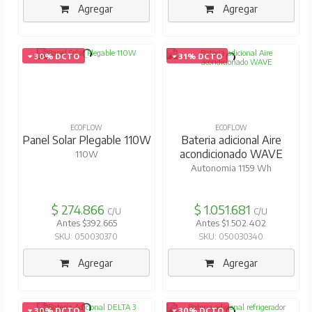
Agregar
Agregar
30% DCTO
31% DCTO
ECOFLOW
ECOFLOW
Panel Solar Plegable 110W
Bateria adicional Aire
acondicionado WAVE
110W
Autonomia 1159 Wh
$ 274.866
$ 1.051.681
C/U
C/U
Antes $392.665
Antes $1.502.402
SKU: 050030370
SKU: 050030340
Agregar
Agregar
30% DCTO
30% DCTO