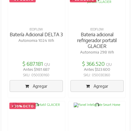
ECOFLOW
ECOFLOW
Batería Adicional DELTA 3
Bateria adicional
refrigerador portatil
Autonomia 1024 Wh
GLACIER
Autonomia 298 Wh
$ 687.181
$ 366.520
C/U
C/U
Antes $981.687
Antes $523.600
SKU: 050030160
SKU: 050030360
Agregar
Agregar
30% DCTO