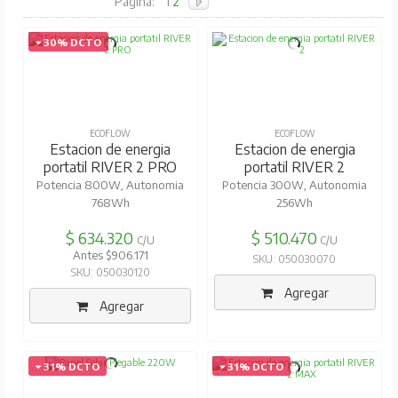
Pagina:
1
2
30% DCTO
ECOFLOW
ECOFLOW
Estacion de energia
Estacion de energia
portatil RIVER 2 PRO
portatil RIVER 2
Potencia 800W, Autonomia
Potencia 300W, Autonomia
768Wh
256Wh
$ 634.320
$ 510.470
C/U
C/U
Antes $906.171
SKU: 050030070
SKU: 050030120
Agregar
Agregar
31% DCTO
31% DCTO