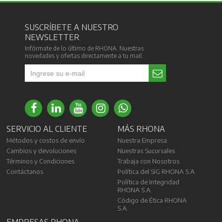
SUSCRÍBETE A NUESTRO
NEWSLETTER
Infórmate de lo último de RHONA. Nuestras
novedades y ofertas directamente a tu mail.
SERVICIO AL CLIENTE
MÁS RHONA
Métodos y costos de envío
Nuestra Empresa
Cambios y devoluciones
Nuestras Sucursales
Términos y Condiciones
Trabaja con Nosotros
Contáctanos
Política del SIG RHONA S.A.
Política de Integridad
RHONA S.A.
Código de Ética RHONA
S.A.
EMPRESAS RHONA