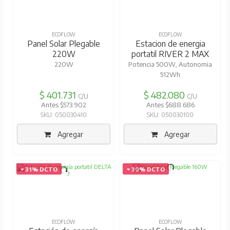
ECOFLOW
ECOFLOW
Panel Solar Plegable
Estacion de energia
220W
portatil RIVER 2 MAX
220W
Potencia 500W, Autonomia
512Wh
$ 401.731
$ 482.080
C/U
C/U
Antes $573.902
Antes $688.686
SKU: 050030410
SKU: 050030100
Agregar
Agregar
31% DCTO
30% DCTO
ECOFLOW
ECOFLOW