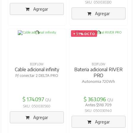
SKU: 050030330
Agregar
Agregar
31% DCTO
ECOFLOW
ECOFLOW
Cable adicional infinity
Bateria adicional RIVER
PRO
P/ conectar 2 DELTA PRO
Autonomia 720Wh
$ 174.097
$ 363.096
C/U
C/U
Antes $518.709
SKU: 050030560
SKU: 050030140
Agregar
Agregar