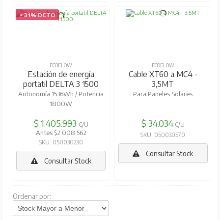
31% DCTO
ECOFLOW
ECOFLOW
Estación de energía
Cable XT60 a MC4 -
portatil DELTA 3 1500
3,5MT
Autonomía 1536Wh / Potencia
Para Paneles Solares
1800W
$ 1.405.993
$ 34.034
C/U
C/U
Antes $2.008.562
SKU: 050030570
SKU: 050030230
Consultar Stock
Consultar Stock
Ordenar por: