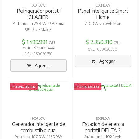
ECOFLOW
ECOFLOW
Refrigerador portatil
Panel Inteligente Smart
GLACIER
Home
Autonomia 298 Wh / Bizona
7200W 25kWh Mon
38L / Ice Maker
$ 1.499.991
$ 2.350.310
C/U
C/U
Antes $2.142.844
SKU: 050030500
SKU: 050030350
Agregar
Agregar
30% DCTO
31% DCTO
ECOFLOW
ECOFLOW
Generador inteligente de
Estacion de energia
combustible dual
portatil DELTA 2
Potencia 1800W / 1600W
Autonomia 1024Wh