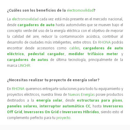
¿Cuáles son los beneficios de la
electromovilidad
?
La
electromovilidad
cada vez está más presente en el mercado nacional,
desde
cargadores de auto
hasta automóviles que se mueven bajo el
concepto verde del uso de la energía eléctrica con el objetivo de mejorar
la calidad del aire, reducir la contaminación acústica, contribuir al
desarrollo de ciudades más inteligentes, entre otros. En
RHONA
podrás
encontrar desde accesorios como
cables
,
cargadores de auto
eléctrico
,
pedestal cargador
,
medidor trifásico meter
y
cargadores de autos
de última tecnología, principalmente de la
marca
LINCHR
.
¿Necesitas realizar tu proyecto de energía solar?
En
RHONA
queremos entregarte soluciones para todo tu equipamiento y
proyectos eléctricos, nuestra línea de
Nuevas Energías
posee productos
destinados a la
energía solar
, desde
estructuras para pisos
,
paneles solares
,
interruptor automático CC
, hasta
Inversores
Off Grid
,
Inversores On Grid
e
Inversores Híbridos
, siendo esto el
complemento perfecto para tu
proyecto
.