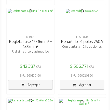
LEGRAND
LEGRAND
Regleta fase 12x16mm² +
Repartidor 4 polos 250A
1x25mm²
Con pantalla - 21 posiciones
Riel simetrico y asimetrico
$ 12.387
$ 506.771
C/U
C/U
SKU: 260150160
SKU: 260220950
Agregar
Agregar