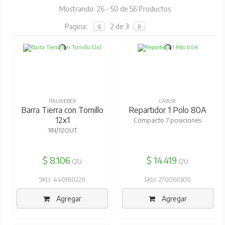
Mostrando: 26 - 50 de 56 Productos
Pagina:
2 de 3
ITALWEBER
CABUR
Barra Tierra con Tornillo
Repartidor 1 Polo 80A
12x1
Compacto 7 posiciones
1IN/12OUT
$ 8.106
$ 14.419
C/U
C/U
SKU: 440180220
SKU: 270060300
Agregar
Agregar