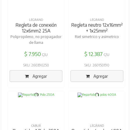
LEGRAND
LEGRAND
Regleta de conexión
Regleta neutro 12x16mm²
12x6mm2 25A
+ 1x25mm²
Polipropileno, no propagador
Riel simetrico y asimetrico
de llama
$ 7.950
$ 12.387
C/U
C/U
SKU: 260390250
SKU: 260150190
Agregar
Agregar
CABUR
LEGRAND