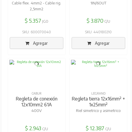
Cable flex. 4mm2 - Cable rig.
1IN/6OUT
2,5mm2
$ 5.357
$ 3.870
JGO
C/U
SKU: 600070040
SKU: 440180210
Agregar
Agregar
CABUR
LEGRAND
Regleta de conexión
Regleta tierra 12x16mm² +
12x10mm2 61A
1x25mm²
400V
Riel simetrico y asimetrico
$ 2.943
$ 12.387
C/U
C/U