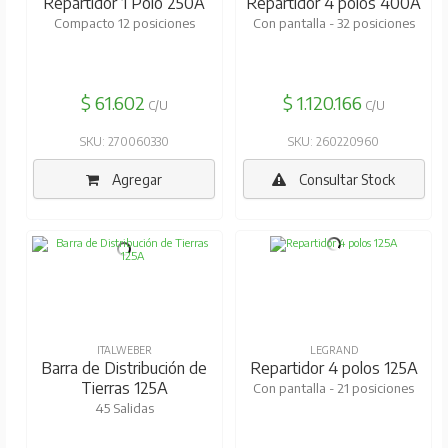
Repartidor 1 Polo 250A
Repartidor 4 polos 400A
Compacto 12 posiciones
Con pantalla - 32 posiciones
$ 61.602
$ 1.120.166
C/U
C/U
SKU: 270060330
SKU: 260220960
Agregar
Consultar Stock
ITALWEBER
LEGRAND
Barra de Distribución de
Repartidor 4 polos 125A
Tierras 125A
Con pantalla - 21 posiciones
45 Salidas