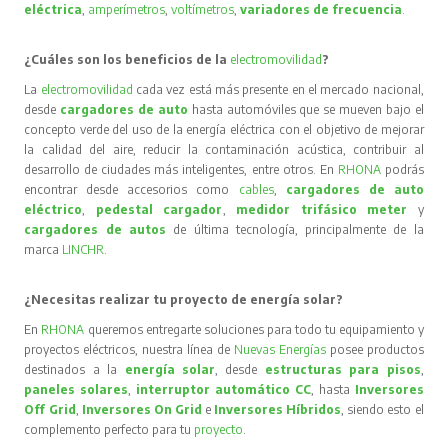
eléctrica
,
amperímetros
,
voltímetros
,
variadores de frecuencia
.
¿Cuáles son los beneficios de la
electromovilidad
?
La
electromovilidad
cada vez está más presente en el mercado nacional,
desde
cargadores de auto
hasta automóviles que se mueven bajo el
concepto verde del uso de la energía eléctrica con el objetivo de mejorar
la calidad del aire, reducir la contaminación acústica, contribuir al
desarrollo de ciudades más inteligentes, entre otros. En
RHONA
podrás
encontrar desde accesorios como
cables
,
cargadores de auto
eléctrico
,
pedestal cargador
,
medidor trifásico meter
y
cargadores de autos
de última tecnología, principalmente de la
marca
LINCHR
.
¿Necesitas realizar tu proyecto de energía solar?
En
RHONA
queremos entregarte soluciones para todo tu equipamiento y
proyectos eléctricos, nuestra línea de
Nuevas Energías
posee productos
destinados a la
energía solar
, desde
estructuras para pisos
,
paneles solares
,
interruptor automático CC
, hasta
Inversores
Off Grid
,
Inversores On Grid
e
Inversores Híbridos
, siendo esto el
complemento perfecto para tu
proyecto
.