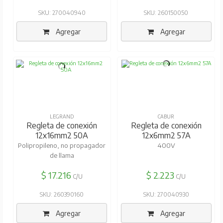
SKU: 270040940
SKU: 260150050
Agregar
Agregar
LEGRAND
CABUR
Regleta de conexión
Regleta de conexión
12x16mm2 50A
12x6mm2 57A
Polipropileno, no propagador
400V
de llama
$ 17.216
$ 2.223
C/U
C/U
SKU: 260390160
SKU: 270040930
Agregar
Agregar