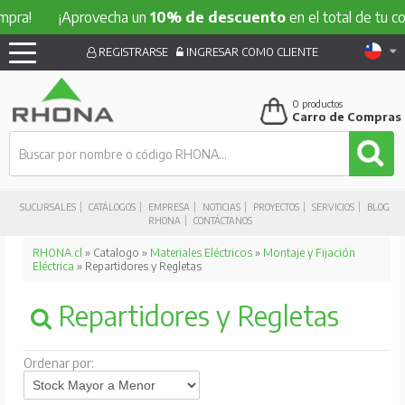
¡Aprovecha un
10% de descuento
en el total de tu compra
REGISTRARSE
INGRESAR COMO CLIENTE
0
productos
Carro de Compras
SUCURSALES
CATÁLOGOS
EMPRESA
NOTICIAS
PROYECTOS
SERVICIOS
BLOG
RHONA
CONTÁCTANOS
RHONA.cl
» Catalogo »
Materiales Eléctricos
»
Montaje y Fijación
Eléctrica
» Repartidores y Regletas
Repartidores y Regletas
Ordenar por: