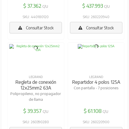
$ 37.362
$ 437.993
C/U
C/U
SKU: 440180120
SKU: 260220940
Consultar Stock
Consultar Stock
LEGRAND
LEGRAND
Regleta de conexión
Repartidor 4 polos 125A
12x25mm2 63A
Con pantalla - 7 posiciones
Polipropileno, no propagador
de llama
$ 39.357
$ 61.108
C/U
C/U
SKU: 260390280
SKU: 260220900