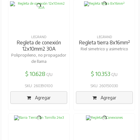
LEGRAND
LEGRAND
Regleta de conexión
Regleta tierra 8x16mm²
12x10mm2 30A
Riel simetrico y asimetrico
Polipropileno, no propagador
de llama
$ 10.628
$ 10.353
C/U
C/U
SKU: 260390100
SKU: 260150030
Agregar
Agregar