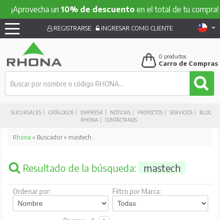
rovecha un
10% de descuento
en el total de tu compra!
¡A
REGISTRARSE
INGRESAR COMO CLIENTE
0
productos
Carro de Compras
SUCURSALES
CATÁLOGOS
EMPRESA
NOTICIAS
PROYECTOS
SERVICIOS
BLOG
RHONA
CONTÁCTANOS
Rhona
» Buscador » mastech
Resultado de la búsqueda:
mastech
Ordenar por:
Filtro por Marca: