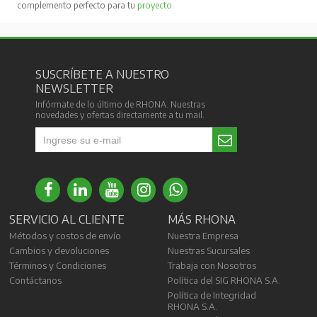
complemento perfecto para tu
proyecto
.
SUSCRÍBETE A NUESTRO
NEWSLETTER
Infórmate de lo último de RHONA. Nuestras
novedades y ofertas directamente a tu mail.
SERVICIO AL CLIENTE
MÁS RHONA
Métodos y costos de envío
Nuestra Empresa
Cambios y devoluciones
Nuestras Sucursales
Términos y Condiciones
Trabaja con Nosotros
Contáctanos
Política del SIG RHONA S.A.
Política de Integridad
RHONA S.A.