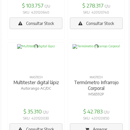
$ 103.757
$ 278.317
C/U
C/U
SKU: 420120640
SKU: 420120740
Consultar Stock
Consultar Stock
MASTECH
MASTECH
Multitester digital lápiz
Termómetro Infrarrojo
Corporal
Autorango AC/DC
MS6592P
$ 35.310
$ 42.783
C/U
C/U
SKU: 420120030
SKU: 420120850
Consultar Stock
Agregar