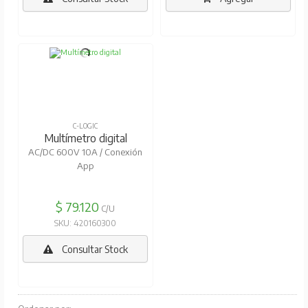
C-LOGIC
Multímetro digital
AC/DC 600V 10A / Conexión
App
$ 79.120
C/U
SKU: 420160300
Consultar Stock