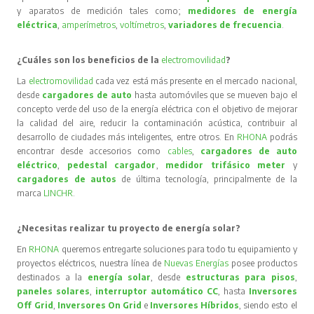
y aparatos de medición tales como;
medidores de energía
eléctrica
,
amperímetros
,
voltímetros
,
variadores de frecuencia
.
¿Cuáles son los beneficios de la
electromovilidad
?
La
electromovilidad
cada vez está más presente en el mercado nacional,
desde
cargadores de auto
hasta automóviles que se mueven bajo el
concepto verde del uso de la energía eléctrica con el objetivo de mejorar
la calidad del aire, reducir la contaminación acústica, contribuir al
desarrollo de ciudades más inteligentes, entre otros. En
RHONA
podrás
encontrar desde accesorios como
cables
,
cargadores de auto
eléctrico
,
pedestal cargador
,
medidor trifásico meter
y
cargadores de autos
de última tecnología, principalmente de la
marca
LINCHR
.
¿Necesitas realizar tu proyecto de energía solar?
En
RHONA
queremos entregarte soluciones para todo tu equipamiento y
proyectos eléctricos, nuestra línea de
Nuevas Energías
posee productos
destinados a la
energía solar
, desde
estructuras para pisos
,
paneles solares
,
interruptor automático CC
, hasta
Inversores
Off Grid
,
Inversores On Grid
e
Inversores Híbridos
, siendo esto el