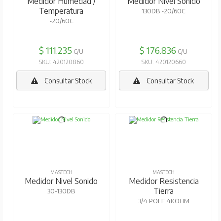
Medidor Humedad /
Medidor Nivel Sonido
Temperatura
130DB -20/60C
-20/60C
$ 111.235
$ 176.836
C/U
C/U
SKU: 420120860
SKU: 420120660
Consultar Stock
Consultar Stock
MASTECH
MASTECH
Medidor Nivel Sonido
Medidor Resistencia
Tierra
30-130DB
3/4 POLE 4KOHM