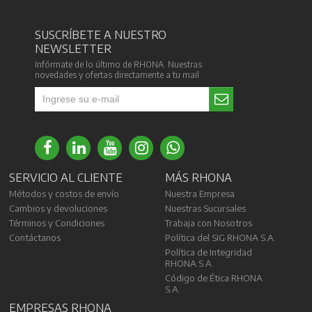
SUSCRÍBETE A NUESTRO
NEWSLETTER
Infórmate de lo último de RHONA. Nuestras
novedades y ofertas directamente a tu mail.
SERVICIO AL CLIENTE
MÁS RHONA
Métodos y costos de envío
Nuestra Empresa
Cambios y devoluciones
Nuestras Sucursales
Términos y Condiciones
Trabaja con Nosotros
Contáctanos
Política del SIG RHONA S.A.
Política de Integridad
RHONA S.A.
Código de Ética RHONA
S.A.
EMPRESAS RHONA