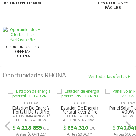
RETIRO EN TIENDA
DEVOLUCIONES
Norma UL CE FCC RoHS RCM.
FÁCILES
Peso:
7,6kg
Dimensiones
: 28,9x18,0x23,5 cm.
Código EAN:
4895251601559
OPORTUNIDADES Y
OFERTAS
RHONA
Oportunidades RHONA
Ver todas las ofertas
ECOFLOW
ECOFLOW
ECOFLOW
Estación De Energía
Estacion De Energia
Panel Solar Pl
Portatil Delta 3 Pro
Portatil River 2 Pro
400W
AUTONOMÍA 4096WH /
POTENCIA 800W,
400W
POTENCIA 4000W
AUTONOMIA 768WH
$
4.228.859
$
634.320
$
740.04
C/U
C/U
Antes $6.041.227
Antes $906.171
Antes $1.057