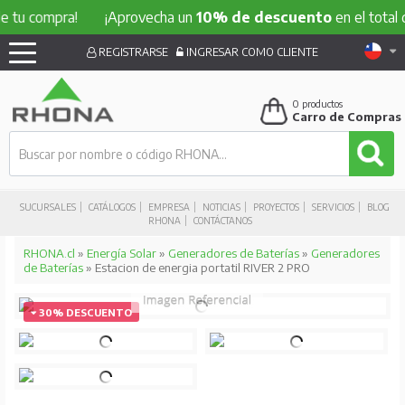
compra!
¡Aprovecha un
10% de descuento
en el total de tu 
REGISTRARSE
INGRESAR COMO CLIENTE
0
productos
Carro de Compras
SUCURSALES
CATÁLOGOS
EMPRESA
NOTICIAS
PROYECTOS
SERVICIOS
BLOG
RHONA
CONTÁCTANOS
RHONA.cl
»
Energía Solar
»
Generadores de Baterías
»
Generadores
de Baterías
» Estacion de energia portatil RIVER 2 PRO
30% DESCUENTO