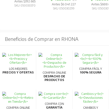
Antes $392.665
Automóvil (x1): 12Vcc - 8A Max.
Antes $6.041.227
Antes $688
SKU 050030370
SKU 050030299
SKU 050030
BATERÍA:
Tipo: Iones de Litio
Capacidad: 768Wh.
Beneficios de Comprar en RHONA
Ciclo de vida: 3000 ciclos al 80% de la capacidad.
SISTEMA DE GESTIÓN DE DISPOSITIVOS:
BMS
Protección contra sobretensión, Protección contra
LOS MEJORES
COMPRA FÁCIL Y
sobrecarga, Protección contra sobretemperatura,
PRECIOS Y OFERTAS
100% SEGURA
COMPRA ONLINE
DESPACHO DE
Protección contra cortocircuitos Protección contra baja
PRODUCTOS
temperatura, Protección contra baja tensión,
Protección contra sobrecorriente.
CERTIFICACIONES:
COMPRA CON
GARANTÍA
COMPRA ONLINE
CAMBIOS Y