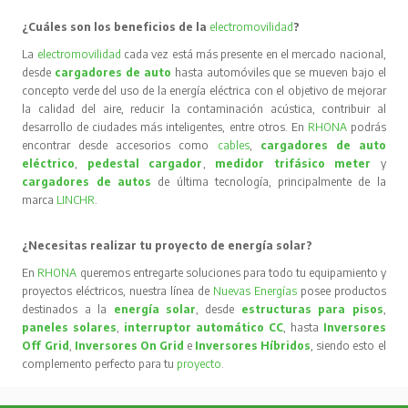
¿Cuáles son los beneficios de la
electromovilidad
?
La
electromovilidad
cada vez está más presente en el mercado nacional,
desde
cargadores de auto
hasta automóviles que se mueven bajo el
concepto verde del uso de la energía eléctrica con el objetivo de mejorar
la calidad del aire, reducir la contaminación acústica, contribuir al
desarrollo de ciudades más inteligentes, entre otros. En
RHONA
podrás
encontrar desde accesorios como
cables
,
cargadores de auto
eléctrico
,
pedestal cargador
,
medidor trifásico meter
y
cargadores de autos
de última tecnología, principalmente de la
marca
LINCHR
.
¿Necesitas realizar tu proyecto de energía solar?
En
RHONA
queremos entregarte soluciones para todo tu equipamiento y
proyectos eléctricos, nuestra línea de
Nuevas Energías
posee productos
destinados a la
energía solar
, desde
estructuras para pisos
,
paneles solares
,
interruptor automático CC
, hasta
Inversores
Off Grid
,
Inversores On Grid
e
Inversores Híbridos
, siendo esto el
complemento perfecto para tu
proyecto
.