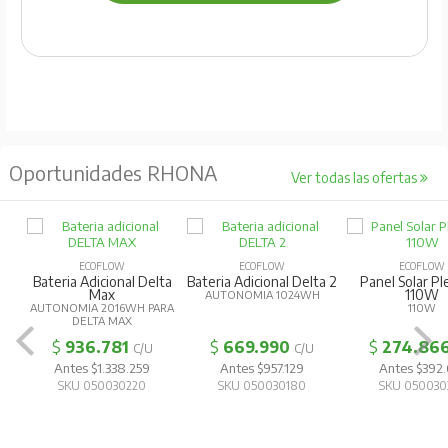
Oportunidades RHONA
Ver todas las ofertas
ECOFLOW
ECOFLOW
ECOFLOW
Bateria Adicional Delta
Bateria Adicional Delta 2
Panel Solar Pl
Max
110W
AUTONOMIA 1024WH
AUTONOMIA 2016WH PARA
110W
DELTA MAX
$
936.781
$
669.990
$
274.86
C/U
C/U
Antes $1.338.259
Antes $957.129
Antes $392.
SKU 050030220
SKU 050030180
SKU 050030