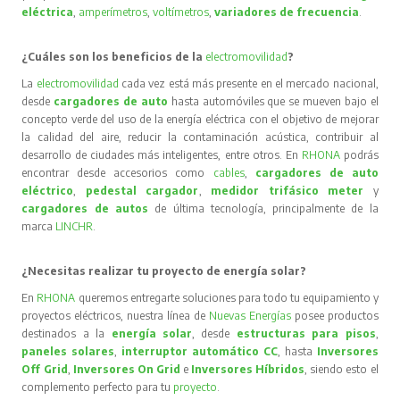
eléctrica
,
amperímetros
,
voltímetros
,
variadores de frecuencia
.
¿Cuáles son los beneficios de la
electromovilidad
?
La
electromovilidad
cada vez está más presente en el mercado nacional,
desde
cargadores de auto
hasta automóviles que se mueven bajo el
concepto verde del uso de la energía eléctrica con el objetivo de mejorar
la calidad del aire, reducir la contaminación acústica, contribuir al
desarrollo de ciudades más inteligentes, entre otros. En
RHONA
podrás
encontrar desde accesorios como
cables
,
cargadores de auto
eléctrico
,
pedestal cargador
,
medidor trifásico meter
y
cargadores de autos
de última tecnología, principalmente de la
marca
LINCHR
.
¿Necesitas realizar tu proyecto de energía solar?
En
RHONA
queremos entregarte soluciones para todo tu equipamiento y
proyectos eléctricos, nuestra línea de
Nuevas Energías
posee productos
destinados a la
energía solar
, desde
estructuras para pisos
,
paneles solares
,
interruptor automático CC
, hasta
Inversores
Off Grid
,
Inversores On Grid
e
Inversores Híbridos
, siendo esto el
complemento perfecto para tu
proyecto
.