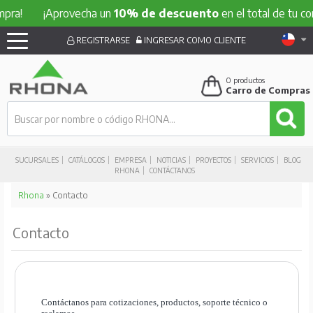
a!
¡Aprovecha un
10% de descuento
en el total de tu comp
REGISTRARSE
INGRESAR COMO CLIENTE
0
productos
Carro de Compras
SUCURSALES
CATÁLOGOS
EMPRESA
NOTICIAS
PROYECTOS
SERVICIOS
BLOG
RHONA
CONTÁCTANOS
Rhona
» Contacto
Contacto