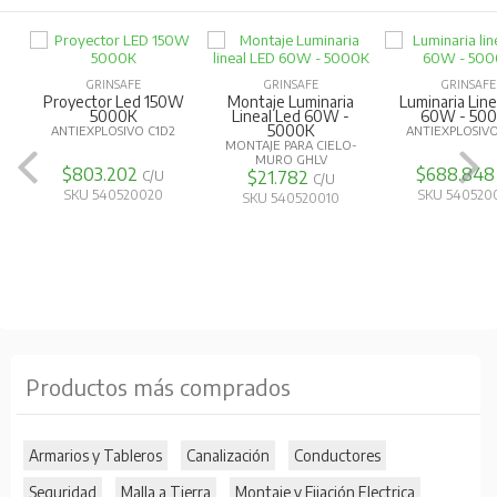
GRINSAFE
GRINSAFE
GRINSAFE
Proyector Led 150W
Montaje Luminaria
Luminaria Line
5000K
Lineal Led 60W -
60W - 50
5000K
ANTIEXPLOSIVO C1D2
ANTIEXPLOSIVO
MONTAJE PARA CIELO-
MURO GHLV
$803.202
$688.84
$21.782
C/U
C/U
SKU 540520020
SKU 540520
SKU 540520010
Productos más comprados
Armarios y Tableros
Canalización
Conductores
Seguridad
Malla a Tierra
Montaje y Fijación Electrica