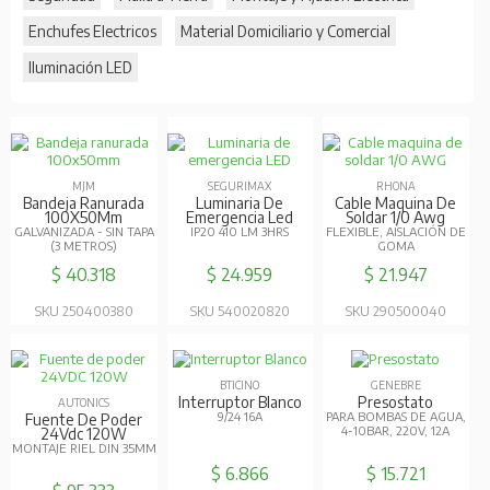
Enchufes Electricos
Material Domiciliario y Comercial
Iluminación LED
MJM
SEGURIMAX
RHONA
Bandeja Ranurada
Luminaria De
Cable Maquina De
100X50Mm
Emergencia Led
Soldar 1/0 Awg
GALVANIZADA - SIN TAPA
IP20 410 LM 3HRS
FLEXIBLE, AISLACIÓN DE
(3 METROS)
GOMA
$ 40.318
$ 24.959
$ 21.947
SKU 250400380
SKU 540020820
SKU 290500040
BTICINO
GENEBRE
Interruptor Blanco
Presostato
AUTONICS
9/24 16A
PARA BOMBAS DE AGUA,
Fuente De Poder
4-10BAR, 220V, 12A
24Vdc 120W
MONTAJE RIEL DIN 35MM
$ 6.866
$ 15.721