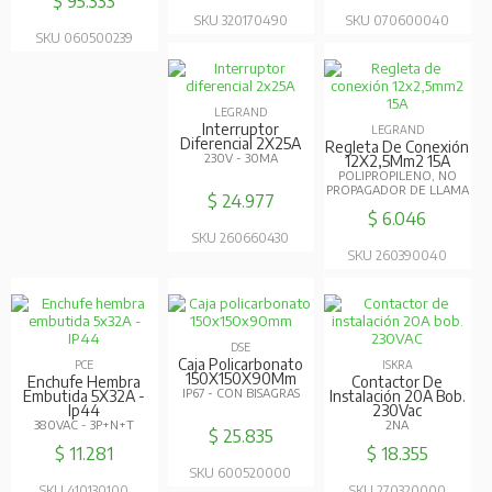
$ 95.333
SKU 320170490
SKU 070600040
SKU 060500239
LEGRAND
Interruptor
LEGRAND
Diferencial 2X25A
Regleta De Conexión
230V - 30MA
12X2,5Mm2 15A
POLIPROPILENO, NO
PROPAGADOR DE LLAMA
$ 24.977
$ 6.046
SKU 260660430
SKU 260390040
DSE
Caja Policarbonato
PCE
ISKRA
150X150X90Mm
Enchufe Hembra
Contactor De
IP67 - CON BISAGRAS
Embutida 5X32A -
Instalación 20A Bob.
Ip44
230Vac
380VAC - 3P+N+T
2NA
$ 25.835
$ 11.281
$ 18.355
SKU 600520000
SKU 410130100
SKU 270320000