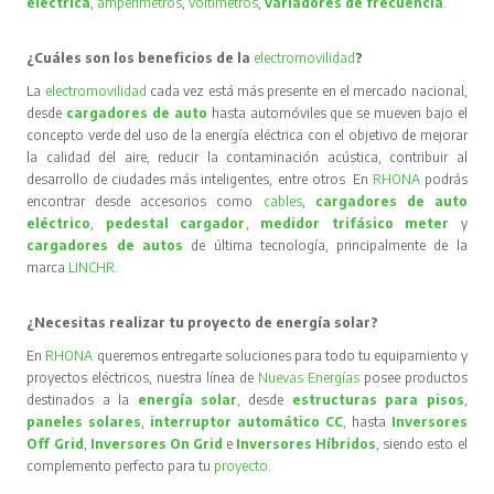
eléctrica
,
amperímetros
,
voltímetros
,
variadores de frecuencia
.
¿Cuáles son los beneficios de la
electromovilidad
?
La
electromovilidad
cada vez está más presente en el mercado nacional,
desde
cargadores de auto
hasta automóviles que se mueven bajo el
concepto verde del uso de la energía eléctrica con el objetivo de mejorar
la calidad del aire, reducir la contaminación acústica, contribuir al
desarrollo de ciudades más inteligentes, entre otros. En
RHONA
podrás
encontrar desde accesorios como
cables
,
cargadores de auto
eléctrico
,
pedestal cargador
,
medidor trifásico meter
y
cargadores de autos
de última tecnología, principalmente de la
marca
LINCHR
.
¿Necesitas realizar tu proyecto de energía solar?
En
RHONA
queremos entregarte soluciones para todo tu equipamiento y
proyectos eléctricos, nuestra línea de
Nuevas Energías
posee productos
destinados a la
energía solar
, desde
estructuras para pisos
,
paneles solares
,
interruptor automático CC
, hasta
Inversores
Off Grid
,
Inversores On Grid
e
Inversores Híbridos
, siendo esto el
complemento perfecto para tu
proyecto
.