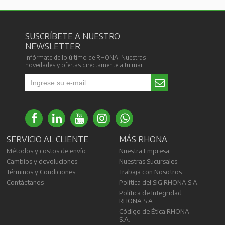
SUSCRÍBETE A NUESTRO
NEWSLETTER
Infórmate de lo último de RHONA. Nuestras
novedades y ofertas directamente a tu mail.
SERVICIO AL CLIENTE
MÁS RHONA
Métodos y costos de envío
Nuestra Empresa
Cambios y devoluciones
Nuestras Sucursales
Términos y Condiciones
Trabaja con Nosotros
Contáctanos
Política del SIG RHONA S.A.
Política de Integridad
RHONA S.A.
Código de Ética RHONA
S.A.