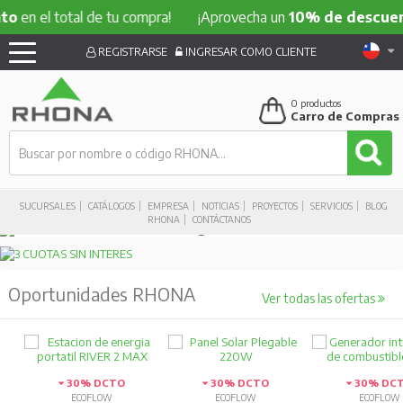
en el total de tu compra!
¡Aprovecha un
10% de descuent
REGISTRARSE
INGRESAR COMO CLIENTE
0
productos
Carro de Compras
SUCURSALES
CATÁLOGOS
EMPRESA
NOTICIAS
PROYECTOS
SERVICIOS
BLOG
RHONA
CONTÁCTANOS
Oportunidades RHONA
Ver todas las ofertas
30% DCTO
30% DCTO
30% DC
ECOFLOW
ECOFLOW
ECOFLOW