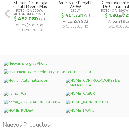
Estacion De Energia
Panel Solar Plegable
Generador Inte
Portatil River 2 Max
220W
De Combustibl
POTENCIA 500W,
220W
POTENCIA 1800W
AUTONOMIA 512WH
$
401.731
$
1.305.72
C/U
$
482.080
C/U
Antes $573.902
Antes $1.865
Antes $688.686
SKU 050030410
SKU 050030
SKU 050030100
Nuevos Productos