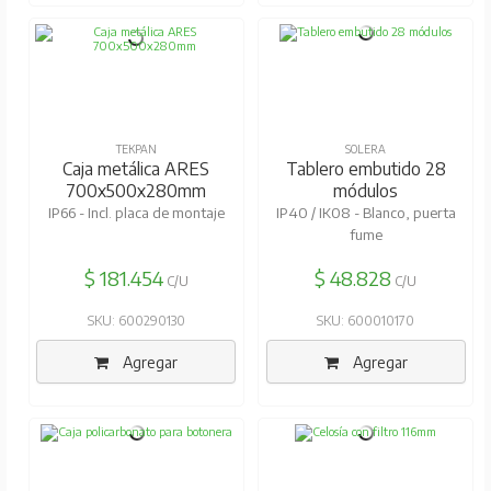
TEKPAN
SOLERA
Caja metálica ARES
Tablero embutido 28
700x500x280mm
módulos
IP66 - Incl. placa de montaje
IP40 / IK08 - Blanco, puerta
fume
$ 181.454
$ 48.828
C/U
C/U
SKU: 600290130
SKU: 600010170
Agregar
Agregar