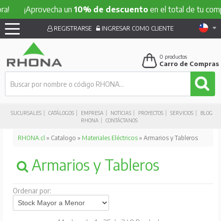
¡Aprovecha un
10% de descuento
en el total de tu compra!
REGISTRARSE
INGRESAR COMO CLIENTE
0
productos
Carro de Compras
SUCURSALES
CATÁLOGOS
EMPRESA
NOTICIAS
PROYECTOS
SERVICIOS
BLOG
RHONA
CONTÁCTANOS
RHONA.cl
» Catalogo »
Materiales Eléctricos
» Armarios y Tableros
Armarios y Tableros
Ordenar por: