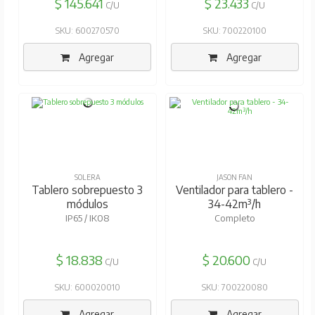
$ 145.641
$ 23.433
C/U
C/U
SKU: 600270570
SKU: 700220100
Agregar
Agregar
SOLERA
JASON FAN
Tablero sobrepuesto 3
Ventilador para tablero -
módulos
34-42m³/h
IP65 / IK08
Completo
$ 18.838
$ 20.600
C/U
C/U
SKU: 600020010
SKU: 700220080
Agregar
Agregar