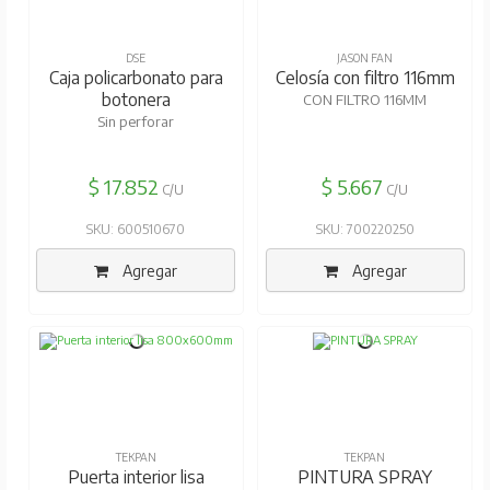
DSE
JASON FAN
Caja policarbonato para
Celosía con filtro 116mm
botonera
CON FILTRO 116MM
Sin perforar
$ 17.852
$ 5.667
C/U
C/U
SKU: 600510670
SKU: 700220250
Agregar
Agregar
TEKPAN
TEKPAN
Puerta interior lisa
PINTURA SPRAY