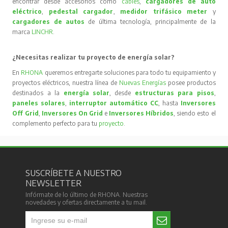
encontrar desde accesorios como
cables
,
cargadores de auto
eléctrico
,
pedestal cargador
,
medidor trifásico meter
y
cargadores de autos
de última tecnología, principalmente de la
marca
LINCHR
.
¿Necesitas realizar tu proyecto de energía solar?
En
RHONA
queremos entregarte soluciones para todo tu equipamiento y
proyectos eléctricos, nuestra línea de
Nuevas Energías
posee productos
destinados a la
energía solar
, desde
estructuras para pisos
,
paneles solares
,
interruptor automático CC
, hasta
Inversores
Off Grid
,
Inversores On Grid
e
Inversores Híbridos
, siendo esto el
complemento perfecto para tu
proyecto
.
SUSCRÍBETE A NUESTRO
NEWSLETTER
Infórmate de lo último de RHONA. Nuestras
novedades y ofertas directamente a tu mail.