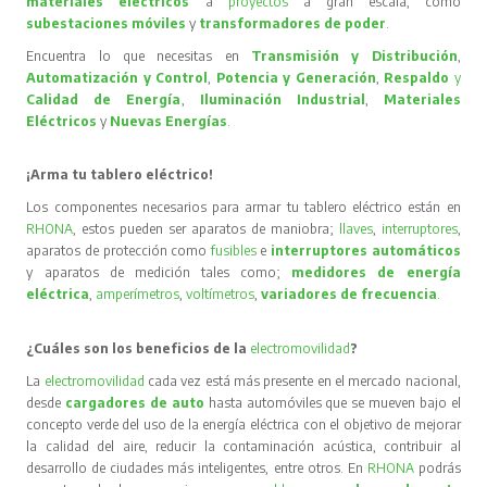
materiales eléctricos
a
proyectos
a gran escala, como
subestaciones móviles
y
transformadores de poder
.
Encuentra lo que necesitas en
Transmisión y Distribución
,
Automatización y Control
,
Potencia y Generación
,
Respaldo
y
Calidad de Energía
,
Iluminación Industrial
,
Materiales
Eléctricos
y
Nuevas Energías
.
¡Arma tu tablero eléctrico!
Los componentes necesarios para armar tu tablero eléctrico están en
RHONA
, estos pueden ser aparatos de maniobra;
llaves
,
interruptores
,
aparatos de protección como
fusibles
e
interruptores automáticos
y aparatos de medición tales como;
medidores de energía
eléctrica
,
amperímetros
,
voltímetros
,
variadores de frecuencia
.
¿Cuáles son los beneficios de la
electromovilidad
?
La
electromovilidad
cada vez está más presente en el mercado nacional,
desde
cargadores de auto
hasta automóviles que se mueven bajo el
concepto verde del uso de la energía eléctrica con el objetivo de mejorar
la calidad del aire, reducir la contaminación acústica, contribuir al
desarrollo de ciudades más inteligentes, entre otros. En
RHONA
podrás