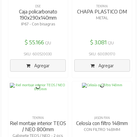
DSE
TEKPAN
Caja policarbonato
CHAPA PLASTICO DM
190x290x140mm
METAL
IP67 - Con bisagras
$ 55.166
$ 3.081
C/U
C/U
SKU: 600520030
SKU: 600310170
Agregar
Agregar
TEKPAN
JASON FAN
Riel montaje interior TEOS
Celosía con filtro 148mm
/ NEO 800mm
CON FILTRO 148MM
Gabinete TEOS / NEO - 2 pcs.