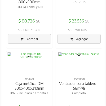
800x600mm
RAL 7035
Para caja Ares y DM
$ 88.726
$ 23.536
C/U
C/U
SKU: 600290430
SKU: 590360720
Agregar
Agregar
TEKPAN
JASON FAN
Caja metálica DM
Ventilador para tablero -
500x400x210mm
58m³/h
IP65 - Incl. placa de montaje
Completo