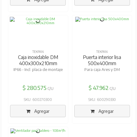
TEKPAN
TEKPAN
Caja inoxidable DM
Puerta interior lisa
400x300x210mm
500x400mm
IP66 - Incl. placa de montaje
Para caja Ares y DM
$ 280.575
$ 47.962
C/U
C/U
SKU: 600270300
SKU: 600290330
Agregar
Agregar