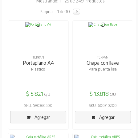
Mostrando: 1 - 25 de 249 Productos
Pagina:
1 de 10
TEKPAN
TEKPAN
Portaplano A4
Chapa con llave
Plastico
Para puerta lisa
$ 5.821
$ 13.818
C/U
C/U
SKU: 590360500
SKU: 600310200
Agregar
Agregar