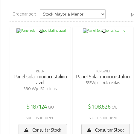
Ordenar por:
M
RISEN
TONGWEI
Panel solar monocristalino
Panel Solar monocristalino
azul
555Wp - 144 celdas
380 Wp 132 celdas
$ 187.124
$ 108.626
C/U
C/U
SKU: 050000260
SKU: 050000620
Consultar Stock
Consultar Stock