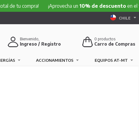
l de tu compra!
¡Aprovecha un
10% de descuento
en el tota
CHILE
Bienvenido,
0
productos
Ingreso / Registro
Carro de Compras
NERGÍAS
ACCIONAMIENTOS
EQUIPOS AT-MT