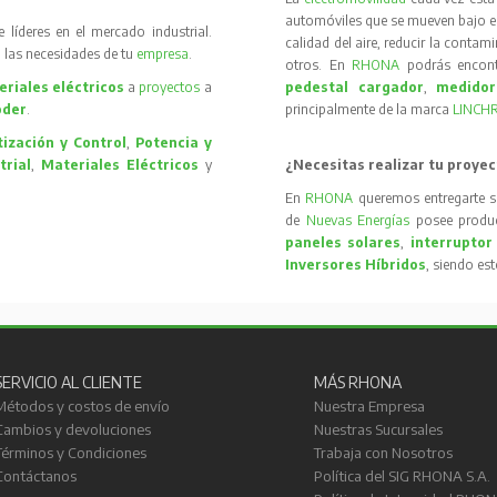
automóviles que se mueven bajo el 
íderes en el mercado industrial.
calidad del aire, reducir la contam
 las necesidades de tu
empresa
.
otros. En
RHONA
podrás encon
riales eléctricos
a
proyectos
a
pedestal cargador
,
medidor
oder
.
principalmente de la marca
LINCH
ización y Control
,
Potencia y
trial
,
Materiales Eléctricos
y
¿Necesitas realizar tu proyec
En
RHONA
queremos entregarte s
de
Nuevas Energías
posee produc
paneles solares
,
interruptor
Inversores Híbridos
, siendo es
SERVICIO AL CLIENTE
MÁS RHONA
Métodos y costos de envío
Nuestra Empresa
Cambios y devoluciones
Nuestras Sucursales
Términos y Condiciones
Trabaja con Nosotros
Contáctanos
Política del SIG RHONA S.A.