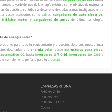
concepto verde del uso de la energía eléctrica con el objetivo de mejorar la
inación acústica, contribuir al desarrollo de ciudades más inteligentes, entre
trar desde accesorios como
cables
,
cargadores de auto eléctrico
,
 trifásico meter
y
cargadores de autos
de última tecnología,
R
.
to de energía solar?
oluciones para todo tu equipamiento y proyectos eléctricos, nuestra línea
tos destinados a la
energía solar
, desde
estructuras para pisos
,
 automático CC
, hasta
Inversores Off Grid
,
Inversores On Grid
e
to el complemento perfecto para tu
proyecto
.
EMPRESAS RHONA
RHONA Chile
RHONA Perú
RHONA ELECTRIC
Covisa