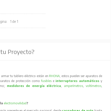
gina:
1 de 1
 tu Proyecto?
armar tu tablero eléctrico están en
RHONA
, estos pueden ser aparatos de
aparatos de protección como
fusibles
e
interruptores automáticos
y
como;
medidores de energía eléctrica
,
amperímetros
,
voltímetros
,
 la
electromovilidad
?
 más presente en el mercado nacional, desde
cargadores de auto
hasta