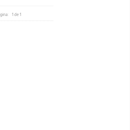
gina:
1 de 1