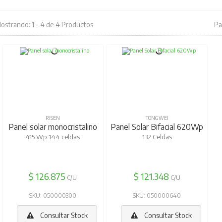
ostrando: 1 - 4 de 4 Productos
Pa
RISEN
TONGWEI
Panel solar monocristalino
Panel Solar Bifacial 620Wp
415 Wp 144 celdas
132 Celdas
$ 126.875
$ 121.348
C/U
C/U
SKU: 050000300
SKU: 050000640
Consultar Stock
Consultar Stock