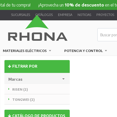
 de tu compra!
¡Aprovecha un
10% de descuento
en el total
SUCURSALES
CATÁLOGOS
EMPRESA
NOTICIAS
PROYECTOS
MATERIALES ELÉCTRICOS
POTENCIA Y CONTROL
FILTRAR POR
Marcas
RISEN (2)
TONGWEI (2)
CATÁLOGO DE PRODUCTOS