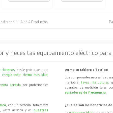
ostrando: 1 - 4 de 4 Productos
Pa
or y necesitas equipamiento eléctrico para
 eléctricos
, desde productos para
¡Arma tu tablero eléctrico!
,
energía solar
,
electro movilidad
,
Los componentes necesarios para 
maniobra;
llaves
,
interruptores
, 
y
venta asistida
por profesionales
aparatos de medición tales 
variadores de frecuencia
.
rico
, con un personal totalmente
¿Cuáles son los beneficios de
, venta asistida y en
nuestras
La
electromovilidad
cada vez está