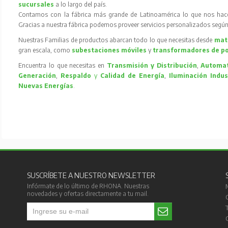
sucursales
a lo largo del país.
Contamos con la fábrica más grande de Latinoamérica lo que nos hace l
Gracias a nuestra fábrica podemos proveer servicios personalizados según
Nuestras Familias de productos abarcan todo lo que necesitas desde
mate
gran escala, como
subestaciones móviles
y
transformadores de p
Encuentra lo que necesitas en
Transmisión y Distribución
,
Automat
Generación
,
Respaldo
y
Calidad de Energía
,
Iluminación Indus
Nuevas Energías
.
SUSCRÍBETE A NUESTRO NEWSLETTER
Infórmate de lo último de RHONA. Nuestras
novedades y ofertas directamente a tu mail.