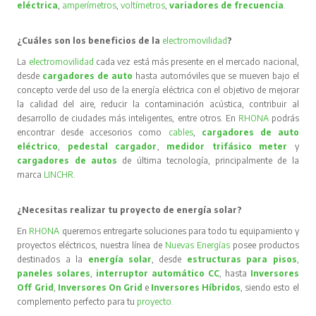
eléctrica
,
amperímetros
,
voltímetros
,
variadores de frecuencia
.
¿Cuáles son los beneficios de la
electromovilidad
?
La
electromovilidad
cada vez está más presente en el mercado nacional,
desde
cargadores de auto
hasta automóviles que se mueven bajo el
concepto verde del uso de la energía eléctrica con el objetivo de mejorar
la calidad del aire, reducir la contaminación acústica, contribuir al
desarrollo de ciudades más inteligentes, entre otros. En
RHONA
podrás
encontrar desde accesorios como
cables
,
cargadores de auto
eléctrico
,
pedestal cargador
,
medidor trifásico meter
y
cargadores de autos
de última tecnología, principalmente de la
marca
LINCHR
.
¿Necesitas realizar tu proyecto de energía solar?
En
RHONA
queremos entregarte soluciones para todo tu equipamiento y
proyectos eléctricos, nuestra línea de
Nuevas Energías
posee productos
destinados a la
energía solar
, desde
estructuras para pisos
,
paneles solares
,
interruptor automático CC
, hasta
Inversores
Off Grid
,
Inversores On Grid
e
Inversores Híbridos
, siendo esto el
complemento perfecto para tu
proyecto
.