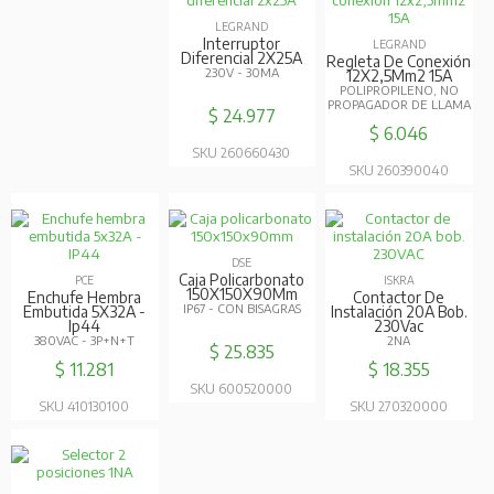
KOINO
Selector 2 Posiciones
1Na
22MM - PERILLA LARGA
$ 6.018
SKU 400270410
ver más
Nuestras Marcas