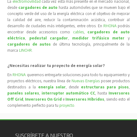
SUSCRÍBETE A NUESTRO
NEWSLETTER
Infórmate de lo último de RHONA. Nuestras
novedades y ofertas directamente a tu mail.
SERVICIO AL CLIENTE
MÁS RHONA
Métodos y costos de envío
Nuestra Empresa
Cambios y devoluciones
Nuestras Sucursales
Términos y Condiciones
Trabaja con Nosotros
Contáctanos
Política del SIG RHONA S.A.
Política de Integridad
RHONA S.A.
Código de Ética RHONA
S.A.