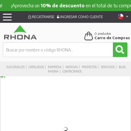
¡Aprovecha un
10% de descuento
en el total de tu compra!
REGISTRARSE
INGRESAR COMO CLIENTE
0
productos
Carro de Compras
SUCURSALES
CATÁLOGOS
EMPRESA
NOTICIAS
PROYECTOS
SERVICIOS
BLOG
RHONA
CONTÁCTANOS
Oportunidades RHONA
Ver todas las ofertas
30% DCTO
30% DCTO
30% DC
ECOFLOW
ECOFLOW
ECOFLOW