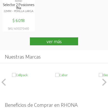
Beneficios de Comprar en RHONA
Los Mejores
Compra fácil y
Precios y Ofertas
100% Segura
Compra Online
Despacho de
Productos
Compra con
Garantía
Compra Online
Cambios y
Retiro en Tienda
Devoluciones
fáciles