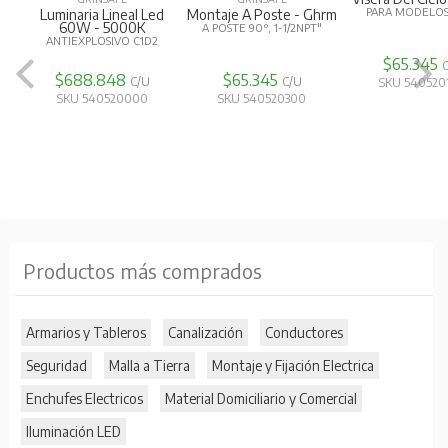
Enchufes Electricos
Material Domiciliario y Comercial
Iluminación LED
MJM
SEGURIMAX
RHONA
Bandeja Ranurada
Luminaria De
Cable Maquina De
100X50Mm
Emergencia Led
Soldar 1/0 Awg
GALVANIZADA - SIN TAPA
IP20 410 LM 3HRS
FLEXIBLE, AISLACIÓN DE
(3 METROS)
GOMA
$ 40.318
$ 24.959
$ 21.947
SKU 250400380
SKU 540020820
SKU 290500040
BTICINO
GENEBRE
Interruptor Blanco
Presostato
AUTONICS
9/24 16A
PARA BOMBAS DE AGUA,
Fuente De Poder
4-10BAR, 220V, 12A
24Vdc 120W
MONTAJE RIEL DIN 35MM
$ 6.866
$ 15.721