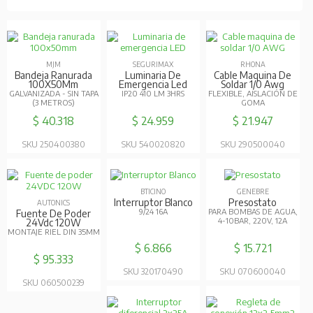
$ 95.333
SKU 320170490
SKU 070600040
SKU 060500239
LEGRAND
Interruptor
LEGRAND
Diferencial 2X25A
Regleta De Conexión
230V - 30MA
12X2,5Mm2 15A
POLIPROPILENO, NO
PROPAGADOR DE LLAMA
$ 24.977
$ 6.046
SKU 260660430
SKU 260390040
DSE
Caja Policarbonato
PCE
ISKRA
150X150X90Mm
Enchufe Hembra
Contactor De
IP67 - CON BISAGRAS
Embutida 5X32A -
Instalación 20A Bob.
Ip44
230Vac
380VAC - 3P+N+T
2NA
$ 25.835
$ 11.281
$ 18.355
SKU 600520000
SKU 410130100
SKU 270320000