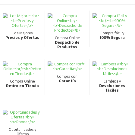
Oportunidades y
Ofertas
Rhona
¿Eres instalador y necesitas
equipamiento eléctrico para tu
Proyecto?
En
RHONA
podrás encontrar todo lo que necesitas para tus
proyectos
eléctricos
, desde productos para
automatización y control
,
potencia y
generación
,
iluminación industrial
,
energía solar
,
electro movilidad
,
materiales eléctricos
y mucho más…
Contamos con
sucursales
a lo largo de nuestro país,
venta web
y
venta
asistida
por profesionales especializados para ayudarte en cada paso.
¿Qué encuentras en
RHONA
?