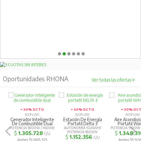
Generador Inteligente
Estación De Energía
Aire Acondic
De Combustible Dual
Portatil Delta 3
Portatil Wa
POTENCIA 1800W / 1600W
AUTONOMÍA 1024WH/
POTENCIA 1500W
POTENCIA 1800W
$
1.305.728
$
1.348.31
C/U
$
1.152.356
C/U
Antes $1.865.325
Antes $1.926
Antes $1.646.223
SKU 050030300
SKU 050030
SKU 050030150
Nuevos Productos