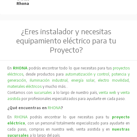
En
RHONA
podrás encontrar lo que necesitas para tu
proyecto
eléctrico
, con un personal totalmente especializado para ayudarte en
cada paso, compras en nuestra web, venta asistida y en
nuestras
sucursales
a lo largo del país.
Contamos con la fábrica más grande de Latinoamérica lo que nos hace
líderes en el mercado industrial. Gracias a nuestra fábrica podemos
proveer servicios personalizados según las necesidades de tu
empresa
.
Nuestras Familias de productos abarcan todo lo que necesitas desde
materiales eléctricos
a
proyectos
a gran escala, como
subestaciones móviles
y
transformadores de poder
.
Encuentra lo que necesitas en
Transmisión y Distribución
,
Automatización y Control
,
Potencia y Generación
,
Respaldo
y
Calidad de Energía
,
Iluminación Industrial
,
Materiales
Eléctricos
y
Nuevas Energías
.
¡Arma tu tablero eléctrico!
Los componentes necesarios para armar tu tablero eléctrico están en
RHONA
, estos pueden ser aparatos de maniobra;
llaves
,
interruptores
,
aparatos de protección como
fusibles
e
interruptores automáticos
y aparatos de medición tales como;
medidores de energía