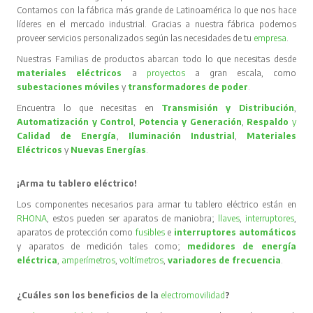
eléctrica
,
amperímetros
,
voltímetros
,
variadores de frecuencia
.
¿Cuáles son los beneficios de la
electromovilidad
?
La
electromovilidad
cada vez está más presente en el mercado nacional,
desde
cargadores de auto
hasta automóviles que se mueven bajo el
concepto verde del uso de la energía eléctrica con el objetivo de mejorar
la calidad del aire, reducir la contaminación acústica, contribuir al
desarrollo de ciudades más inteligentes, entre otros. En
RHONA
podrás
encontrar desde accesorios como
cables
,
cargadores de auto
eléctrico
,
pedestal cargador
,
medidor trifásico meter
y
cargadores de autos
de última tecnología, principalmente de la
marca
LINCHR
.
¿Necesitas realizar tu proyecto de energía solar?
En
RHONA
queremos entregarte soluciones para todo tu equipamiento y
proyectos eléctricos, nuestra línea de
Nuevas Energías
posee productos
destinados a la
energía solar
, desde
estructuras para pisos
,
paneles solares
,
interruptor automático CC
, hasta
Inversores
Off Grid
,
Inversores On Grid
e
Inversores Híbridos
, siendo esto el
complemento perfecto para tu
proyecto
.