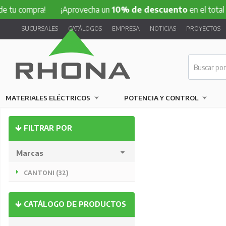
pra!
¡Aprovecha un
10% de descuento
en el total de tu com
SUCURSALES
CATÁLOGOS
EMPRESA
NOTICIAS
PROYECTOS
MATERIALES ELÉCTRICOS
POTENCIA Y CONTROL
FILTRAR POR
Marcas
CANTONI (32)
CATÁLOGO DE PRODUCTOS