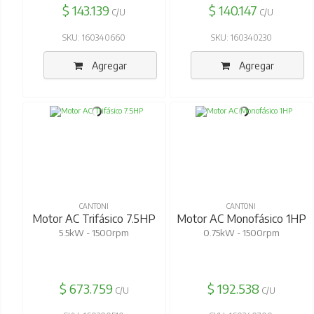
$ 143.139
$ 140.147
C/U
C/U
SKU: 160340660
SKU: 160340230
Agregar
Agregar
CANTONI
CANTONI
Motor AC Trifásico 7.5HP
Motor AC Monofásico 1HP
5.5kW - 1500rpm
0.75kW - 1500rpm
$ 673.759
$ 192.538
C/U
C/U