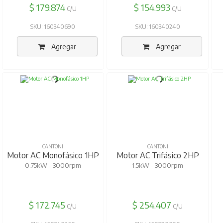
$ 179.874
$ 154.993
C/U
C/U
SKU: 160340690
SKU: 160340240
Agregar
Agregar
CANTONI
CANTONI
Motor AC Monofásico 1HP
Motor AC Trifásico 2HP
0.75kW - 3000rpm
1.5kW - 3000rpm
$ 172.745
$ 254.407
C/U
C/U