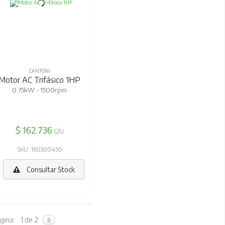
CANTONI
Motor AC Trifásico 1HP
0.75kW - 1500rpm
$ 162.736
C/U
SKU: 160300450
Consultar Stock
gina:
1 de 2