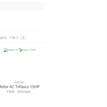
gina:
1 de 2
CANTONI
otor AC Trifásico 1.5HP
1.1kW - 3000rpm