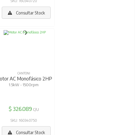
SKU: 160340720
Consultar Stock
CANTONI
otor AC Monofásico 2HP
1.5kW - 1500rpm
$ 326.089
C/U
SKU: 160340750
Consultar Stock