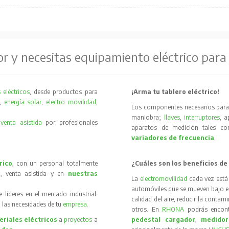
or y necesitas equipamiento eléctrico para
 eléctricos
, desde productos para
¡Arma tu tablero eléctrico!
,
energía solar
,
electro movilidad
,
Los componentes necesarios para 
maniobra;
llaves
,
interruptores
, 
y
venta asistida
por profesionales
aparatos de medición tales 
variadores de frecuencia
.
rico
, con un personal totalmente
¿Cuáles son los beneficios de
, venta asistida y en
nuestras
La
electromovilidad
cada vez está
automóviles que se mueven bajo el 
íderes en el mercado industrial.
calidad del aire, reducir la contam
 las necesidades de tu
empresa
.
otros. En
RHONA
podrás encon
riales eléctricos
a
proyectos
a
pedestal cargador
,
medidor