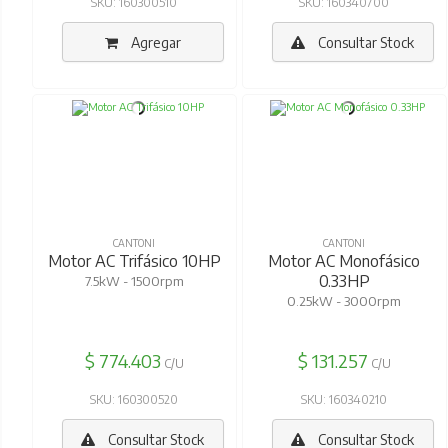
SKU: 160300510
SKU: 160340700
Agregar
Consultar Stock
CANTONI
CANTONI
Motor AC Trifásico 10HP
Motor AC Monofásico
0.33HP
7.5kW - 1500rpm
0.25kW - 3000rpm
$ 774.403
$ 131.257
C/U
C/U
SKU: 160300520
SKU: 160340210
Consultar Stock
Consultar Stock