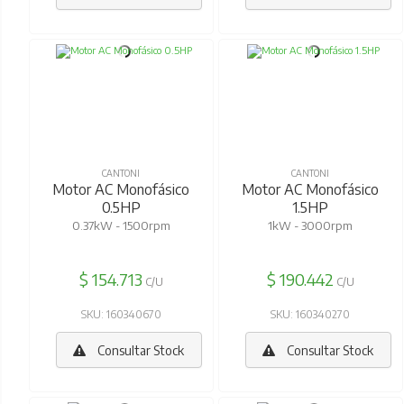
CANTONI
CANTONI
Motor AC Monofásico
Motor AC Monofásico
0.5HP
1.5HP
0.37kW - 1500rpm
1kW - 3000rpm
$ 154.713
$ 190.442
C/U
C/U
SKU: 160340670
SKU: 160340270
Consultar Stock
Consultar Stock