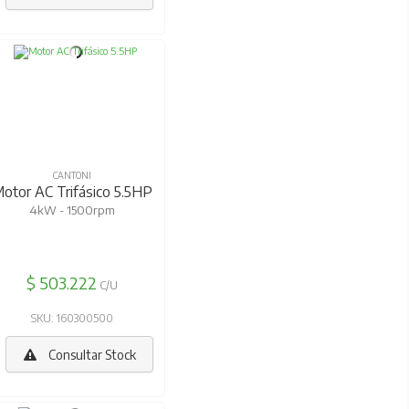
CANTONI
otor AC Trifásico 5.5HP
4kW - 1500rpm
$ 503.222
C/U
SKU: 160300500
Consultar Stock