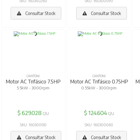
SKU: 160340260
SKU: 160300090
Consultar Stock
Consultar Stock
CANTONI
CANTONI
Motor AC Trifásico 7.5HP
Motor AC Trifásico 0.75HP
M
5.5kW - 3000rpm
0.55kW - 3000rpm
$ 629.028
$ 124.604
C/U
C/U
SKU: 160300130
SKU: 160300060
Consultar Stock
Consultar Stock