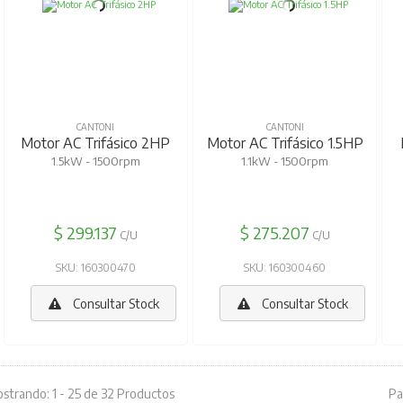
CANTONI
CANTONI
Motor AC Trifásico 2HP
Motor AC Trifásico 1.5HP
1.5kW - 1500rpm
1.1kW - 1500rpm
$ 299.137
$ 275.207
C/U
C/U
SKU: 160300470
SKU: 160300460
Consultar Stock
Consultar Stock
strando: 1 - 25 de 32 Productos
Pa