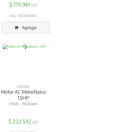
$ 175.961
C/U
SKU: 160300080
Agregar
CANTONI
Motor AC Monofásico
1.5HP
1.1kW - 1500rpm
$ 222.592
C/U