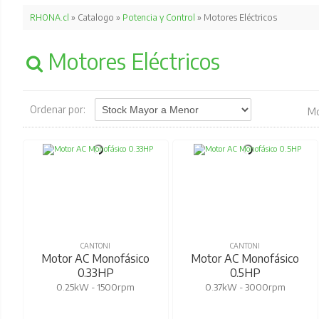
RHONA.cl
» Catalogo »
Potencia y Control
» Motores Eléctricos
Motores Eléctricos
Ordenar por:
Mo
CANTONI
CANTONI
Motor AC Monofásico
Motor AC Monofásico
0.33HP
0.5HP
0.25kW - 1500rpm
0.37kW - 3000rpm