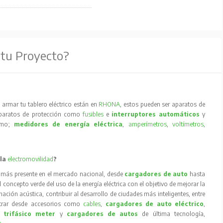
 tu Proyecto?
armar tu tablero eléctrico están en
RHONA
, estos pueden ser aparatos de
aparatos de protección como
fusibles
e
interruptores automáticos
y
como;
medidores de energía eléctrica
,
amperímetros
,
voltímetros
,
 la
electromovilidad
?
 más presente en el mercado nacional, desde
cargadores de auto
hasta
concepto verde del uso de la energía eléctrica con el objetivo de mejorar la
inación acústica, contribuir al desarrollo de ciudades más inteligentes, entre
trar desde accesorios como
cables
,
cargadores de auto eléctrico
,
 trifásico meter
y
cargadores de autos
de última tecnología,