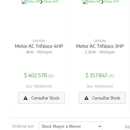
CANTONI
CANTONI
Motor AC Trifásico 4HP
Motor AC Trifásico 3HP
3kW - 1500rpm
2.2kW - 1500rpm
$ 402.578
$ 357.847
C/U
C/U
SKU: 160300490
SKU: 160300480
Consultar Stock
Consultar Stock
Ordenar por:
Mo