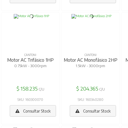
CANTONI
CANTONI
Motor AC Trifásico 1HP
Motor AC Monofásico 2HP
M
0.75kW - 3000rpm
1.5kW - 3000rpm
$ 158.235
$ 204.365
C/U
C/U
SKU: 160300070
SKU: 160340280
Consultar Stock
Consultar Stock