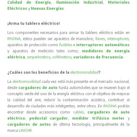
Calidad de Energía
,
Iluminación Industrial
,
Materiales
Eléctricos
y
Nuevas Energías
.
¡Arma tu tablero eléctrico!
Los componentes necesarios para armar tu tablero eléctrico están en
RHONA
, estos pueden ser aparatos de maniobra;
llaves
,
interruptores
,
aparatos de protección como
fusibles
e
interruptores automáticos
y aparatos de medición tales como;
medidores de energía
eléctrica
,
amperímetros
,
voltímetros
,
variadores de frecuencia
.
¿Cuáles son los beneficios de la
electromovilidad
?
La
electromovilidad
cada vez está más presente en el mercado nacional,
desde
cargadores de auto
hasta automóviles que se mueven bajo el
concepto verde del uso de la energía eléctrica con el objetivo de mejorar
la calidad del aire, reducir la contaminación acústica, contribuir al
desarrollo de ciudades más inteligentes, entre otros. En
RHONA
podrás
encontrar desde accesorios como
cables
,
cargadores de auto
eléctrico
,
pedestal cargador
,
medidor trifásico meter
y
cargadores de autos
de última tecnología, principalmente de la
marca
LINCHR
.