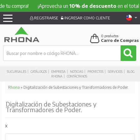
compra!
¡Aprovecha un
10% de descuento
en el total de tu 
REGISTRARSE
INGRESAR COMO CLIENTE
0
productos
Carro de Compras
SUCURSALES
CATÁLOGOS
EMPRESA
NOTICIAS
PROYECTOS
SERVICIOS
BLOG
RHONA
CONTÁCTANOS
Rhona
» Digitalización de Subestaciones y Transformadores de Poder.
Digitalización de Subestaciones y
Transformadores de Poder.
x