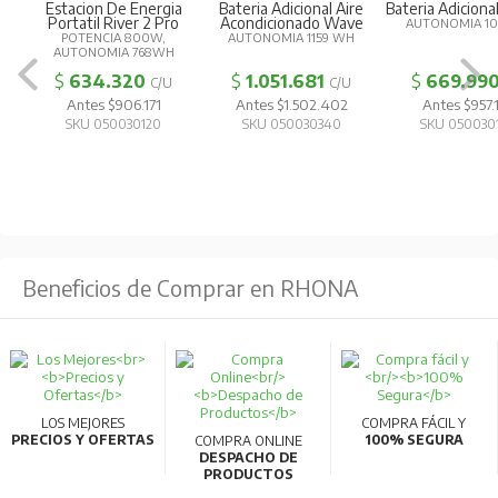
Estacion De Energia
Bateria Adicional Aire
Bateria Adiciona
Portatil River 2 Pro
Acondicionado Wave
AUTONOMIA 1
POTENCIA 800W,
AUTONOMIA 1159 WH
AUTONOMIA 768WH
$
634.320
$
1.051.681
$
669.99
C/U
C/U
Antes $906.171
Antes $1.502.402
Antes $957.
SKU 050030120
SKU 050030340
SKU 050030
Beneficios de Comprar en RHONA
LOS MEJORES
COMPRA FÁCIL Y
PRECIOS Y OFERTAS
100% SEGURA
COMPRA ONLINE
DESPACHO DE
PRODUCTOS