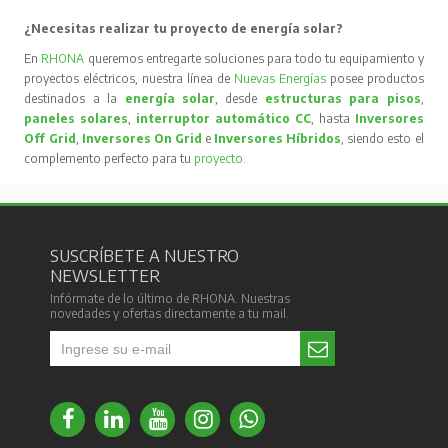
¿Necesitas realizar tu proyecto de energía solar?
En
RHONA
queremos entregarte soluciones para todo tu equipamiento y
proyectos eléctricos, nuestra línea de
Nuevas Energías
posee productos
destinados a la
energía solar
, desde
estructuras para pisos
,
paneles solares
,
interruptor automático CC
, hasta
Inversores
Off Grid
,
Inversores On Grid
e
Inversores Híbridos
, siendo esto el
complemento perfecto para tu
proyecto
.
SUSCRÍBETE A NUESTRO
NEWSLETTER
Infórmate de lo último de RHONA. Nuestras
novedades y ofertas directamente a tu mail.