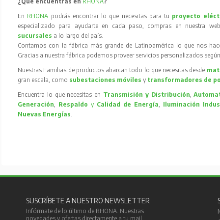
¿Qué encuentras en
RHONA
?
En
RHONA
podrás encontrar lo que necesitas para tu
proyecto eléct
especializado para ayudarte en cada paso, compras en nuestra web
sucursales
a lo largo del país.
Contamos con la fábrica más grande de Latinoamérica lo que nos hace l
Gracias a nuestra fábrica podemos proveer servicios personalizados según
Nuestras Familias de productos abarcan todo lo que necesitas desde
mate
gran escala, como
subestaciones móviles
y
transformadores de p
Encuentra lo que necesitas en
Transmisión y Distribución
,
Automat
Generación
,
Respaldo
y
Calidad de Energía
,
Iluminación Indus
Nuevas Energías
.
SUSCRÍBETE A NUESTRO NEWSLETTER
Infórmate de lo último de RHONA. Nuestras
novedades y ofertas directamente a tu mail.