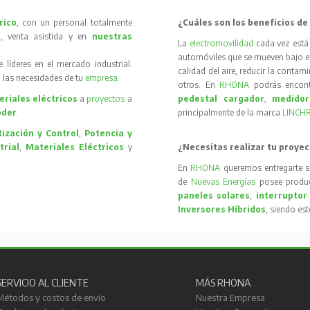
rico
, con un personal totalmente
¿Cuáles son los beneficios de
, venta asistida y en
nuestras
La
electromovilidad
cada vez está
automóviles que se mueven bajo el 
íderes en el mercado industrial.
calidad del aire, reducir la contam
 las necesidades de tu
empresa
.
otros. En
RHONA
podrás encon
riales eléctricos
a
proyectos
a
pedestal cargador
,
medidor
oder
.
principalmente de la marca
LINCH
ización y Control
,
Potencia y
trial
,
Materiales Eléctricos
y
¿Necesitas realizar tu proyec
En
RHONA
queremos entregarte s
de
Nuevas Energías
posee produc
paneles solares
,
interruptor
Inversores Híbridos
, siendo es
SERVICIO AL CLIENTE
MÁS RHONA
Métodos y costos de envío
Nuestra Empresa