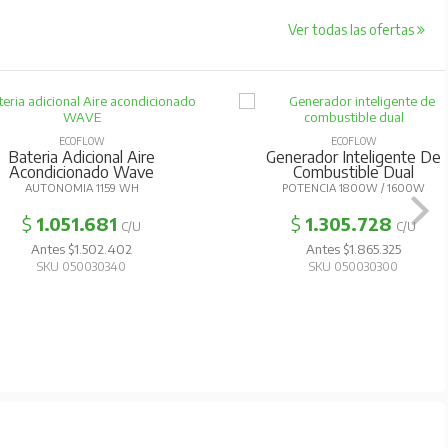
Ver todas las ofertas
ECOFLOW
ECOFLOW
Bateria Adicional Aire
Generador Inteligente De
Acondicionado Wave
Combustible Dual
AUTONOMIA 1159 WH
POTENCIA 1800W / 1600W
$
1.051.681
$
1.305.728
C/U
C/U
Antes $1.502.402
Antes $1.865.325
SKU 050030340
SKU 050030300