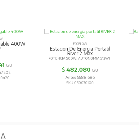
OW
egable 400W
ECOFLOW
Estacion De Energia Portatil
W
River 2 Max
POTENCIA 500W, AUTONOMIA 512WH
41
C/U
$
482.080
C/U
57.202
Antes $688.686
30420
SKU 050030100
NA