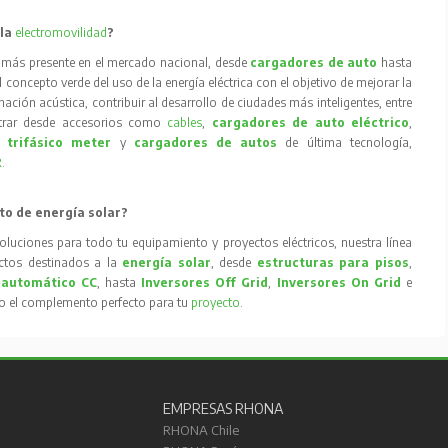
 la
electromovilidad
?
 más presente en el mercado nacional, desde
cargadores de auto
hasta
concepto verde del uso de la energía eléctrica con el objetivo de mejorar la
inación acústica, contribuir al desarrollo de ciudades más inteligentes, entre
trar desde accesorios como
cables
,
cargadores de auto eléctrico
,
 trifásico meter
y
cargadores de autos
de última tecnología,
R
.
to de energía solar?
oluciones para todo tu equipamiento y proyectos eléctricos, nuestra línea
tos destinados a la
energía solar
, desde
estructuras para pisos
,
 automático CC
, hasta
Inversores Off Grid
,
Inversores On Grid
e
to el complemento perfecto para tu
proyecto
.
EMPRESAS RHONA
RHONA Chile