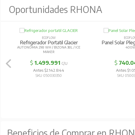
Oportunidades RHONA
ECOFLOW
ECOFL
Refrigerador Portatil Glacier
Panel Solar Pl
AUTONOMIA 298 WH / BIZONA 38L / ICE
400
MAKER
$
1.499.991
$
740.0
C/U
Antes $2.142.844
Antes $1.0
SKU 050030350
SKU 0500
Beneficios de Comprar en RHO