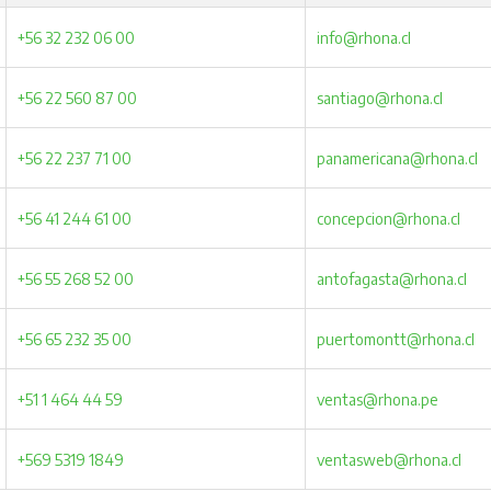
+56 32 232 06 00
info@rhona.cl
+56 22 560 87 00
santiago@rhona.cl
+56 22 237 71 00
panamericana@rhona.cl
+56 41 244 61 00
concepcion@rhona.cl
+56 55 268 52 00
antofagasta@rhona.cl
+56 65 232 35 00
puertomontt@rhona.cl
+51 1 464 44 59
ventas@rhona.pe
+569 5319 1849
ventasweb@rhona.cl