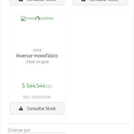
KSTAR
Inversor monofásico
3 kW on grid
$ 544.544
C/U
SKU: 050020430
Consultar Stock
Ordenar por: