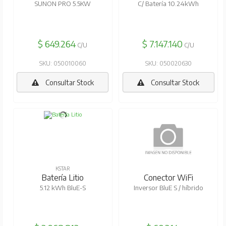
SUNON PRO 5.5KW
C/ Batería 10.24kWh
$ 649.264
$ 7.147.140
C/U
C/U
SKU: 050010060
SKU: 050020630
Consultar Stock
Consultar Stock
KSTAR
KSTAR
Batería Litio
Conector WiFi
5.12 kWh BluE-S
Inversor BluE S / híbrido