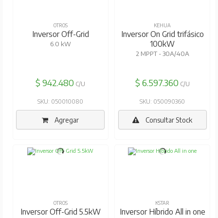
OTROS
KEHUA
Inversor Off-Grid
Inversor On Grid trifásico
100kW
6.0 kW
2 MPPT - 30A/40A
$ 942.480
$ 6.597.360
C/U
C/U
SKU: 050010080
SKU: 050090360
Agregar
Consultar Stock
OTROS
KSTAR
Inversor Off-Grid 5.5kW
Inversor Híbrido All in one