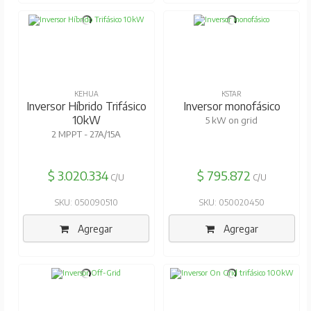
KEHUA
KSTAR
Inversor Híbrido Trifásico
Inversor monofásico
10kW
5 kW on grid
2 MPPT - 27A/15A
$ 3.020.334
$ 795.872
C/U
C/U
SKU: 050090510
SKU: 050020450
Agregar
Agregar