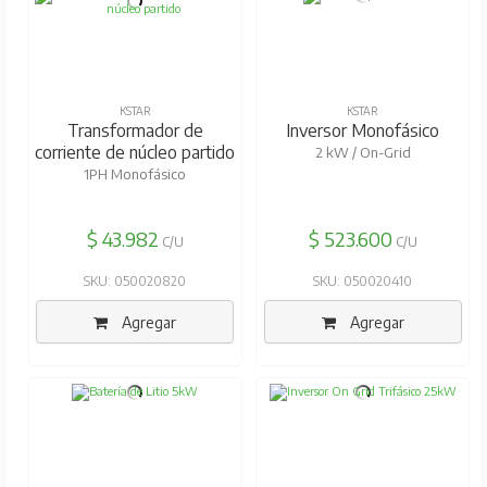
KSTAR
KSTAR
Transformador de
Inversor Monofásico
corriente de núcleo partido
2 kW / On-Grid
1PH Monofásico
$ 43.982
$ 523.600
C/U
C/U
SKU: 050020820
SKU: 050020410
Agregar
Agregar