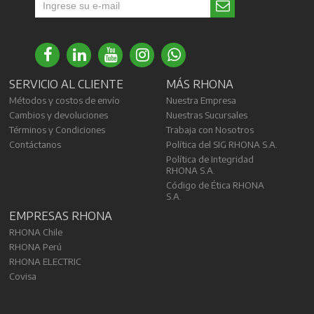
SERVICIO AL CLIENTE
MÁS RHONA
Métodos y costos de envío
Nuestra Empresa
Cambios y devoluciones
Nuestras Sucursales
Términos y Condiciones
Trabaja con Nosotros
Contáctanos
Política del SIG RHONA S.A.
Política de Integridad
RHONA S.A.
Código de Ética RHONA
S.A.
EMPRESAS RHONA
RHONA Chile
RHONA Perú
RHONA ELECTRIC
Covisa