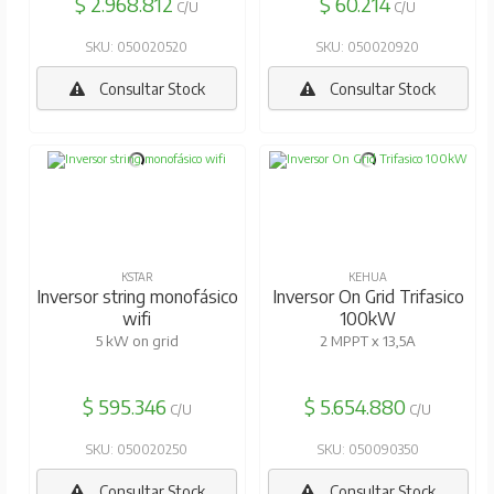
$ 2.968.812
$ 60.214
C/U
C/U
SKU: 050020520
SKU: 050020920
Consultar Stock
Consultar Stock
KSTAR
KEHUA
Inversor string monofásico
Inversor On Grid Trifasico
wifi
100kW
5 kW on grid
2 MPPT x 13,5A
$ 595.346
$ 5.654.880
C/U
C/U
SKU: 050020250
SKU: 050090350
Consultar Stock
Consultar Stock