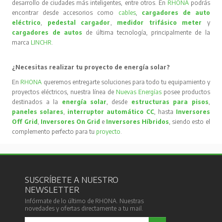
desarrollo de ciudades más inteligentes, entre otros. En
RHONA
podrás
encontrar desde accesorios como
cables
,
cargadores de auto
eléctrico
,
pedestal cargador
,
medidor trifásico meter
y
cargadores de autos
de última tecnología, principalmente de la
marca
LINCHR
.
¿Necesitas realizar tu proyecto de energía solar?
En
RHONA
queremos entregarte soluciones para todo tu equipamiento y
proyectos eléctricos, nuestra línea de
Nuevas Energías
posee productos
destinados a la
energía solar
, desde
estructuras para pisos
,
paneles solares
,
interruptor automático CC
, hasta
Inversores
Off Grid
,
Inversores On Grid
e
Inversores Híbridos
, siendo esto el
complemento perfecto para tu
proyecto
.
SUSCRÍBETE A NUESTRO
NEWSLETTER
Infórmate de lo último de RHONA. Nuestras
novedades y ofertas directamente a tu mail.