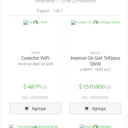
Mostrando: 1 - 23 de 23 Productos
Pagina:
1 de 1
KSTAR
KEHUA
Conector WiFi
Inversor On Grid Trifásico
12kW
Inversor BluE on grid
2 MPPT - 1100 VCC
$ 48.171
$ 1.570.800
C/U
C/U
SKU: 050020910
SKU: 050090250
Agregar
Agregar