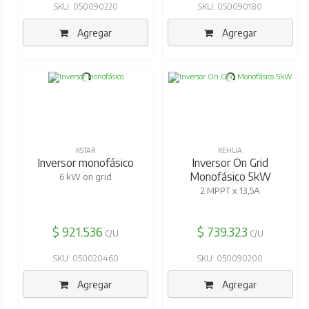
SKU: 050090220
SKU: 050090180
Agregar
Agregar
KSTAR
KEHUA
Inversor monofásico
Inversor On Grid
Monofásico 5kW
6 kW on grid
2 MPPT x 13,5A
$ 921.536
$ 739.323
C/U
C/U
SKU: 050020460
SKU: 050090200
Agregar
Agregar