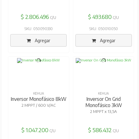
$ 2.806.496
$ 493.680
C/U
C/U
SKU: 050090330
SKU: 050010050
Agregar
Agregar
KEHUA
KEHUA
Inversor Monofásico 8kW
Inversor On Grid
Monofásico 3kW
2 MPPT / 600 V/AC
2 MPPT x 13,5A
$ 1.047.200
$ 586.432
C/U
C/U