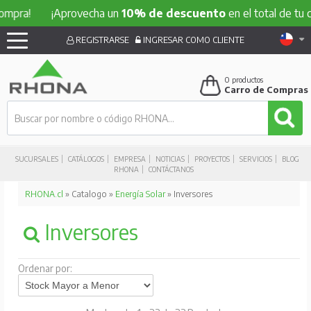
a!
¡Aprovecha un
10% de descuento
en el total de tu comp
REGISTRARSE
INGRESAR COMO CLIENTE
0
productos
Carro de Compras
SUCURSALES
CATÁLOGOS
EMPRESA
NOTICIAS
PROYECTOS
SERVICIOS
BLOG
RHONA
CONTÁCTANOS
RHONA.cl
» Catalogo »
Energía Solar
» Inversores
Inversores
Ordenar por: