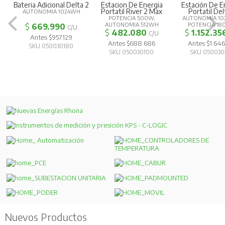
Bateria Adicional Delta 2
Estacion De Energia
Estación De E
Portatil River 2 Max
Portatil Del
AUTONOMIA 1024WH
POTENCIA 500W,
AUTONOMÍA 10
AUTONOMIA 512WH
POTENCIA 1
$
669.990
C/U
$
482.080
$
1.152.35
C/U
Antes $957.129
Antes $688.686
Antes $1.646
SKU 050030180
SKU 050030100
SKU 050030
Nuevos Productos