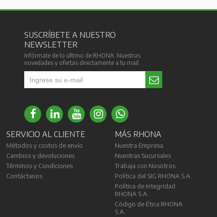
SUSCRÍBETE A NUESTRO
NEWSLETTER
Infórmate de lo último de RHONA. Nuestras
novedades y ofertas directamente a tu mail.
SERVICIO AL CLIENTE
MÁS RHONA
Métodos y costos de envío
Nuestra Empresa
Cambios y devoluciones
Nuestras Sucursales
Términos y Condiciones
Trabaja con Nosotros
Contáctanos
Política del SIG RHONA S.A.
Política de Integridad
RHONA S.A.
Código de Ética RHONA
S.A.