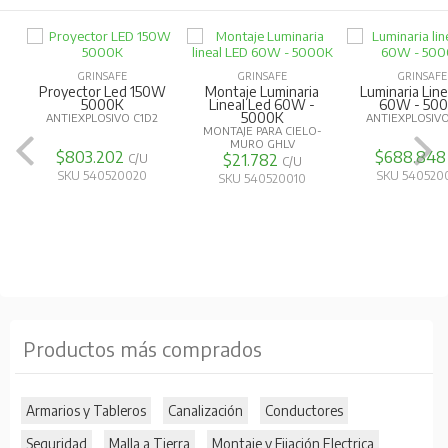
GRINSAFE
GRINSAFE
GRINSAFE
Proyector Led 150W
Montaje Luminaria
Luminaria Line
5000K
Lineal Led 60W -
60W - 50
5000K
ANTIEXPLOSIVO C1D2
ANTIEXPLOSIVO
MONTAJE PARA CIELO-
MURO GHLV
$803.202
$688.84
$21.782
C/U
C/U
SKU 540520020
SKU 540520
SKU 540520010
Productos más comprados
Armarios y Tableros
Canalización
Conductores
Seguridad
Malla a Tierra
Montaje y Fijación Electrica