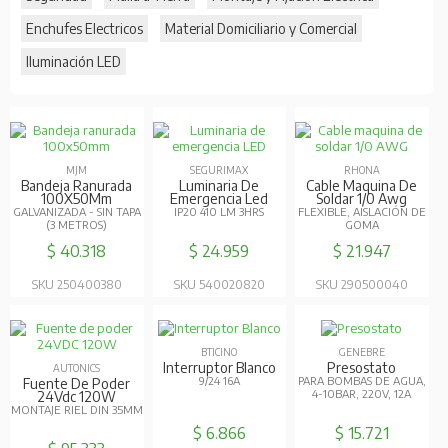
Enchufes Electricos
Material Domiciliario y Comercial
Iluminación LED
MJM
SEGURIMAX
RHONA
Bandeja Ranurada
Luminaria De
Cable Maquina De
100X50Mm
Emergencia Led
Soldar 1/0 Awg
GALVANIZADA - SIN TAPA
IP20 410 LM 3HRS
FLEXIBLE, AISLACIÓN DE
(3 METROS)
GOMA
$ 40.318
$ 24.959
$ 21.947
SKU 250400380
SKU 540020820
SKU 290500040
BTICINO
GENEBRE
Interruptor Blanco
Presostato
AUTONICS
9/24 16A
PARA BOMBAS DE AGUA,
Fuente De Poder
4-10BAR, 220V, 12A
24Vdc 120W
MONTAJE RIEL DIN 35MM
$ 6.866
$ 15.721