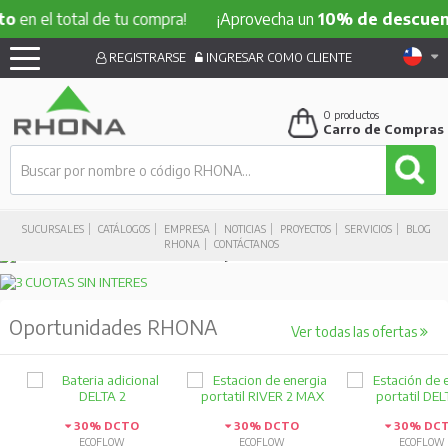
en el total de tu compra!
¡Aprovecha un
10% de descuento
REGISTRARSE
INGRESAR COMO CLIENTE
0
productos
Carro de Compras
SUCURSALES
CATÁLOGOS
EMPRESA
NOTICIAS
PROYECTOS
SERVICIOS
BLOG
RHONA
CONTÁCTANOS
Oportunidades RHONA
Ver todas las ofertas
30% DCTO
30% DCTO
30% DC
ECOFLOW
ECOFLOW
ECOFLOW