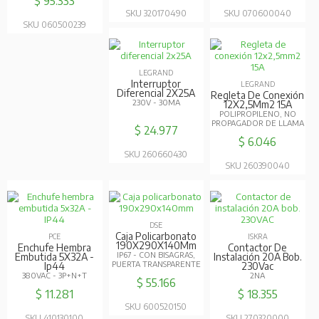
$ 95.333
SKU 320170490
SKU 070600040
SKU 060500239
LEGRAND
Interruptor
LEGRAND
Diferencial 2X25A
Regleta De Conexión
230V - 30MA
12X2,5Mm2 15A
POLIPROPILENO, NO
PROPAGADOR DE LLAMA
$ 24.977
$ 6.046
SKU 260660430
SKU 260390040
DSE
Caja Policarbonato
PCE
ISKRA
190X290X140Mm
Enchufe Hembra
Contactor De
IP67 - CON BISAGRAS,
Embutida 5X32A -
Instalación 20A Bob.
PUERTA TRANSPARENTE
Ip44
230Vac
380VAC - 3P+N+T
2NA
$ 55.166
$ 11.281
$ 18.355
SKU 600520150
SKU 410130100
SKU 270320000