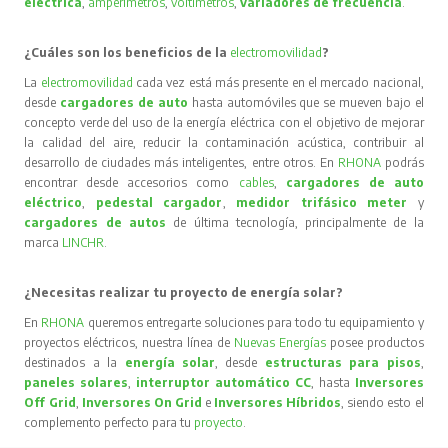
eléctrica
,
amperímetros
,
voltímetros
,
variadores de frecuencia
.
¿Cuáles son los beneficios de la
electromovilidad
?
La
electromovilidad
cada vez está más presente en el mercado nacional,
desde
cargadores de auto
hasta automóviles que se mueven bajo el
concepto verde del uso de la energía eléctrica con el objetivo de mejorar
la calidad del aire, reducir la contaminación acústica, contribuir al
desarrollo de ciudades más inteligentes, entre otros. En
RHONA
podrás
encontrar desde accesorios como
cables
,
cargadores de auto
eléctrico
,
pedestal cargador
,
medidor trifásico meter
y
cargadores de autos
de última tecnología, principalmente de la
marca
LINCHR
.
¿Necesitas realizar tu proyecto de energía solar?
En
RHONA
queremos entregarte soluciones para todo tu equipamiento y
proyectos eléctricos, nuestra línea de
Nuevas Energías
posee productos
destinados a la
energía solar
, desde
estructuras para pisos
,
paneles solares
,
interruptor automático CC
, hasta
Inversores
Off Grid
,
Inversores On Grid
e
Inversores Híbridos
, siendo esto el
complemento perfecto para tu
proyecto
.