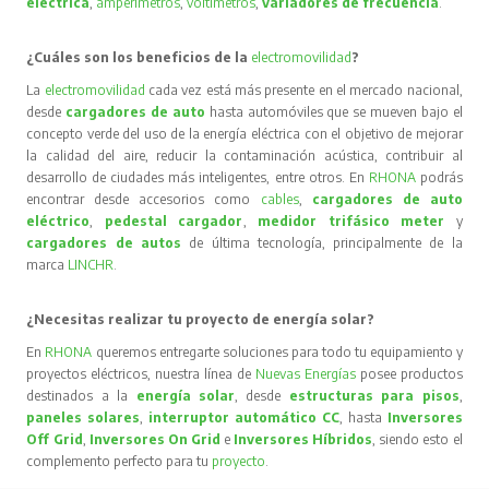
eléctrica
,
amperímetros
,
voltímetros
,
variadores de frecuencia
.
¿Cuáles son los beneficios de la
electromovilidad
?
La
electromovilidad
cada vez está más presente en el mercado nacional,
desde
cargadores de auto
hasta automóviles que se mueven bajo el
concepto verde del uso de la energía eléctrica con el objetivo de mejorar
la calidad del aire, reducir la contaminación acústica, contribuir al
desarrollo de ciudades más inteligentes, entre otros. En
RHONA
podrás
encontrar desde accesorios como
cables
,
cargadores de auto
eléctrico
,
pedestal cargador
,
medidor trifásico meter
y
cargadores de autos
de última tecnología, principalmente de la
marca
LINCHR
.
¿Necesitas realizar tu proyecto de energía solar?
En
RHONA
queremos entregarte soluciones para todo tu equipamiento y
proyectos eléctricos, nuestra línea de
Nuevas Energías
posee productos
destinados a la
energía solar
, desde
estructuras para pisos
,
paneles solares
,
interruptor automático CC
, hasta
Inversores
Off Grid
,
Inversores On Grid
e
Inversores Híbridos
, siendo esto el
complemento perfecto para tu
proyecto
.