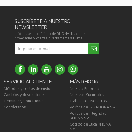
SUSCRÍBETE A NUESTRO
NEWSLETTER
Infórmate de lo último de RHONA. Nuestras
novedades y ofertas directamente a tu mail.
SERVICIO AL CLIENTE
MÁS RHONA
Métodos y costos de envío
Nuestra Empresa
Cambios y devoluciones
Nuestras Sucursales
Términos y Condiciones
Trabaja con Nosotros
Contáctanos
Política del SIG RHONA S.A.
Política de Integridad
RHONA S.A.
Código de Ética RHONA
S.A.