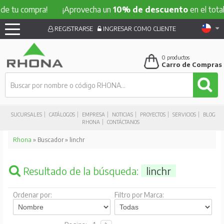
de tu compra!
¡Aprovecha un
10% de descuento
en el total
REGISTRARSE
INGRESAR COMO CLIENTE
0
productos
Carro de Compras
SUCURSALES
CATÁLOGOS
EMPRESA
NOTICIAS
PROYECTOS
SERVICIOS
BLOG
RHONA
CONTÁCTANOS
Rhona
» Buscador » linchr
Resultado de la búsqueda:
linchr
Ordenar por:
Filtro por Marca: