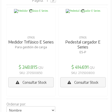
Pagina:
1
OTROS
OTROS
Medidor Trifásico E Series
Pedestal cargador E
Series
Para gestión de carga
ES-P
$ 248.815
$ 414.691
C/U
C/U
SKU: 270500850
SKU: 270500800
Consultar Stock
Consultar Stock
Ordenar por: