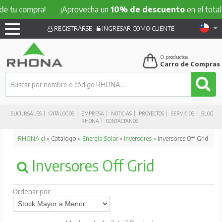
e tu compra!
¡Aprovecha un
10% de descuento
en el total d
REGISTRARSE
INGRESAR COMO CLIENTE
0
productos
Carro de Compras
SUCURSALES
CATÁLOGOS
EMPRESA
NOTICIAS
PROYECTOS
SERVICIOS
BLOG
RHONA
CONTÁCTANOS
RHONA.cl
» Catalogo »
Energía Solar
»
Inversores
» Inversores Off Grid
Inversores Off Grid
Ordenar por: