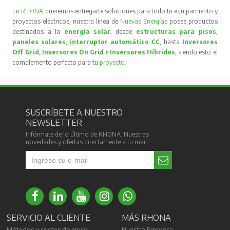
En
RHONA
queremos entregarte soluciones para todo tu equipamiento y
proyectos eléctricos, nuestra línea de
Nuevas Energías
posee productos
destinados a la
energía solar
, desde
estructuras para pisos
,
paneles solares
,
interruptor automático CC
, hasta
Inversores
Off Grid
,
Inversores On Grid
e
Inversores Híbridos
, siendo esto el
complemento perfecto para tu
proyecto
.
SUSCRÍBETE A NUESTRO
NEWSLETTER
Infórmate de lo último de RHONA. Nuestras
novedades y ofertas directamente a tu mail.
SERVICIO AL CLIENTE
MÁS RHONA
Métodos y costos de envío
Nuestra Empresa