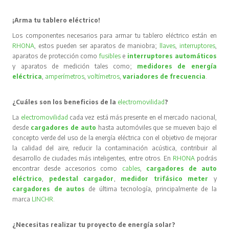
¡Arma tu tablero eléctrico!
Los componentes necesarios para armar tu tablero eléctrico están en
RHONA
, estos pueden ser aparatos de maniobra;
llaves
,
interruptores
,
aparatos de protección como
fusibles
e
interruptores automáticos
y aparatos de medición tales como;
medidores de energía
eléctrica
,
amperímetros
,
voltímetros
,
variadores de frecuencia
.
¿Cuáles son los beneficios de la
electromovilidad
?
La
electromovilidad
cada vez está más presente en el mercado nacional,
desde
cargadores de auto
hasta automóviles que se mueven bajo el
concepto verde del uso de la energía eléctrica con el objetivo de mejorar
la calidad del aire, reducir la contaminación acústica, contribuir al
desarrollo de ciudades más inteligentes, entre otros. En
RHONA
podrás
encontrar desde accesorios como
cables
,
cargadores de auto
eléctrico
,
pedestal cargador
,
medidor trifásico meter
y
cargadores de autos
de última tecnología, principalmente de la
marca
LINCHR
.
¿Necesitas realizar tu proyecto de energía solar?