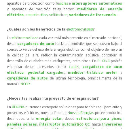
aparatos de protección como
fusibles
e
interruptores automáticos
y aparatos de medición tales como;
medidores de energía
eléctrica
,
amperímetros
,
voltímetros
,
variadores de frecuencia
.
¿Cuáles son los beneficios de la
electromovilidad
?
La
electromovilidad
cada vez está más presente en el mercado nacional,
desde
cargadores de auto
hasta automóviles que se mueven bajo el
concepto verde del uso de la energía eléctrica con el objetivo de mejorar
la calidad del aire, reducir la contaminación acústica, contribuir al
desarrollo de ciudades más inteligentes, entre otros. En
RHONA
podrás
encontrar desde accesorios como
cables
,
cargadores de auto
eléctrico
,
pedestal cargador
,
medidor trifásico meter
y
cargadores de autos
de última tecnología, principalmente de la
marca
LINCHR
.
¿Necesitas realizar tu proyecto de energía solar?
En
RHONA
queremos entregarte soluciones para todo tu equipamiento y
proyectos eléctricos, nuestra línea de
Nuevas Energías
posee productos
destinados a la
energía solar
, desde
estructuras para pisos
,
paneles solares
,
interruptor automático CC
, hasta
Inversores