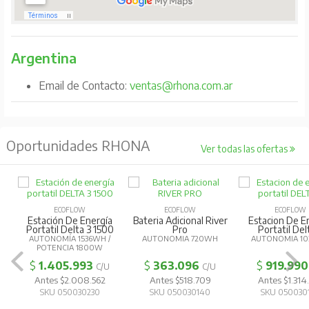
Argentina
Email de Contacto:
ventas@rhona.com.ar
Oportunidades RHONA
Ver todas las ofertas
FLOW
ECOFLOW
ECOFLOW
cional River
Estacion De Energia
Panel Solar Plegable
Bateri
ro
Portatil Delta 2
110W
Acon
IA 720WH
AUTONOMIA 1024WH
110W
AUTO
096
$
919.990
$
274.866
$
1
C/U
C/U
C/U
518.709
Antes $1.314.272
Antes $392.665
Ant
0030140
SKU 050030170
SKU 050030370
SK