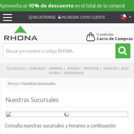
ovecha un
10% de descuento
en el total de tu compra!
¡Apr
REGISTRARSE
INGRESAR COMO CLIENTE
0
productos
Carro de Compras
SUCURSALES
CATÁLOGOS
EMPRESA
NOTICIAS
PROYECTOS
SERVICIOS
BLOG
RHONA
CONTÁCTANOS
Rhona
» Nuestras Sucursales
Nuestras Sucursales
Consulta nuestras sucursales y horarios a continuación: