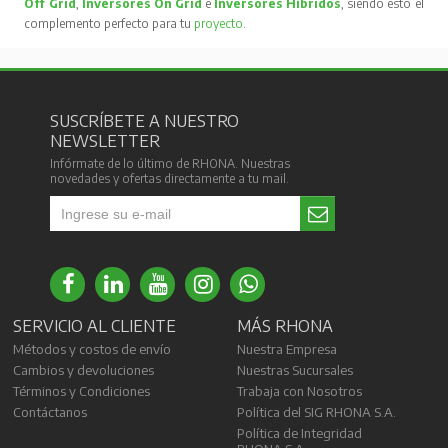
Off Grid
,
Inversores On Grid
e
Inversores Híbridos
, siendo esto el
complemento perfecto para tu
proyecto
.
SUSCRÍBETE A NUESTRO
NEWSLETTER
Infórmate de lo último de RHONA. Nuestras
novedades y ofertas directamente a tu mail.
SERVICIO AL CLIENTE
MÁS RHONA
Métodos y costos de envío
Nuestra Empresa
Cambios y devoluciones
Nuestras Sucursales
Términos y Condiciones
Trabaja con Nosotros
Contáctanos
Política del SIG RHONA S.A.
Política de Integridad