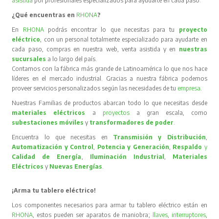
asistida
por profesionales especializados para ayudarte en cada paso.
¿Qué encuentras en
RHONA
?
En
RHONA
podrás encontrar lo que necesitas para tu
proyecto
eléctrico
, con un personal totalmente especializado para ayudarte en
cada paso, compras en nuestra web, venta asistida y en
nuestras
sucursales
a lo largo del país.
Contamos con la fábrica más grande de Latinoamérica lo que nos hace
líderes en el mercado industrial. Gracias a nuestra fábrica podemos
proveer servicios personalizados según las necesidades de tu
empresa
.
Nuestras Familias de productos abarcan todo lo que necesitas desde
materiales eléctricos
a
proyectos
a gran escala, como
subestaciones móviles
y
transformadores de poder
.
Encuentra lo que necesitas en
Transmisión y Distribución
,
Automatización y Control
,
Potencia y Generación
,
Respaldo
y
Calidad de Energía
,
Iluminación Industrial
,
Materiales
Eléctricos
y
Nuevas Energías
.
¡Arma tu tablero eléctrico!
Los componentes necesarios para armar tu tablero eléctrico están en
RHONA
, estos pueden ser aparatos de maniobra;
llaves
,
interruptores
,