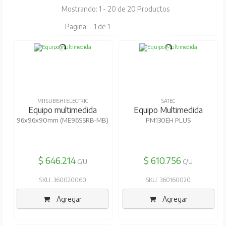
Mostrando: 1 - 20 de 20 Productos
Pagina:
1 de 1
MITSUBISHI ELECTRIC
SATEC
Equipo multimedida
Equipo Multimedida
96x96x90mm (ME96SSRB-MB)
PM130EH PLUS
$ 646.214
$ 610.756
C/U
C/U
SKU: 360020060
SKU: 360160020
Agregar
Agregar