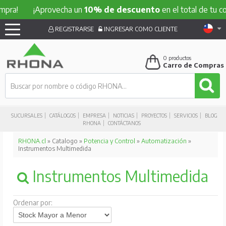
!
¡Aprovecha un
10% de descuento
en el total de tu compr
REGISTRARSE
INGRESAR COMO CLIENTE
0
productos
Carro de Compras
SUCURSALES
CATÁLOGOS
EMPRESA
NOTICIAS
PROYECTOS
SERVICIOS
BLOG
RHONA
CONTÁCTANOS
RHONA.cl
» Catalogo »
Potencia y Control
»
Automatización
»
Instrumentos Multimedida
Instrumentos Multimedida
Ordenar por: