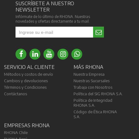
SUSCRÍBETE A NUESTRO
NEWSLETTER
Infórmate de lo último de RHONA. Nuestras
novedades y ofertas directamente a tu mail.
SERVICIO AL CLIENTE
MÁS RHONA
Métodos y costos de envío
Nuestra Empresa
Cambios y devoluciones
Nuestras Sucursales
Términos y Condiciones
Trabaja con Nosotros
Contáctanos
Política del SIG RHONA S.A.
Política de Integridad
RHONA S.A.
Código de Ética RHONA
S.A.
EMPRESAS RHONA
RHONA Chile
RHONA Perú