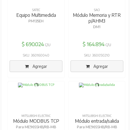
SATEC
SACI
Equipo Multimedida
Módulo Memoria y RTR
p/AHM3
PM135EH
DM1
$ 690.024
$ 164.894
C/U
C/U
SKU: 360160040
SKU: 360050210
Agregar
Agregar
MITSUBISHI ELECTRIC
MITSUBISHI ELECTRIC
Módulo MODBUS TCP
Módulo entrada/salida
Para ME96SSHB/RB-MB
Para ME96SSHB/RB-MB