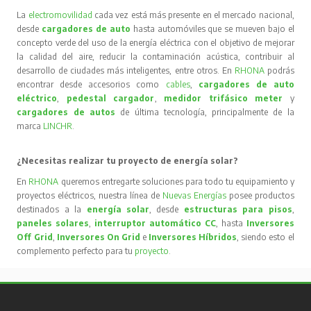
La
electromovilidad
cada vez está más presente en el mercado nacional,
desde
cargadores de auto
hasta automóviles que se mueven bajo el
concepto verde del uso de la energía eléctrica con el objetivo de mejorar
la calidad del aire, reducir la contaminación acústica, contribuir al
desarrollo de ciudades más inteligentes, entre otros. En
RHONA
podrás
encontrar desde accesorios como
cables
,
cargadores de auto
eléctrico
,
pedestal cargador
,
medidor trifásico meter
y
cargadores de autos
de última tecnología, principalmente de la
marca
LINCHR
.
¿Necesitas realizar tu proyecto de energía solar?
En
RHONA
queremos entregarte soluciones para todo tu equipamiento y
proyectos eléctricos, nuestra línea de
Nuevas Energías
posee productos
destinados a la
energía solar
, desde
estructuras para pisos
,
paneles solares
,
interruptor automático CC
, hasta
Inversores
Off Grid
,
Inversores On Grid
e
Inversores Híbridos
, siendo esto el
complemento perfecto para tu
proyecto
.