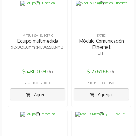
MITSUBISHI ELECTRIC
SATEC
Equipo multimedida
Módulo Comunicación
Ethernet
96x96x36mm (ME96SSEB-MB)
ETH
$ 480.039
$ 276.166
C/U
C/U
SKU: 360020050
SKU: 360160150
Agregar
Agregar