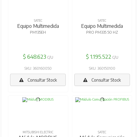
SATEC
SATEC
Equipo Multimedida
Equipo Multimedida
PM135EH
PRO PM335 50 HZ
$ 648.623
$ 1.195.522
C/U
C/U
SKU: 360160050
SKU: 360150100
Consultar Stock
Consultar Stock
MITSUBISHI ELECTRIC
SATEC