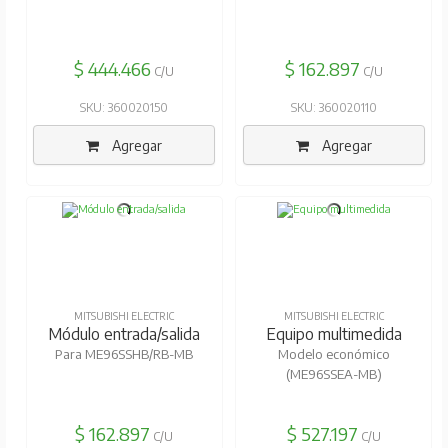
$ 444.466
$ 162.897
C/U
C/U
SKU: 360020150
SKU: 360020110
Agregar
Agregar
MITSUBISHI ELECTRIC
MITSUBISHI ELECTRIC
Módulo entrada/salida
Equipo multimedida
Para ME96SSHB/RB-MB
Modelo económico
(ME96SSEA-MB)
$ 162.897
$ 527.197
C/U
C/U