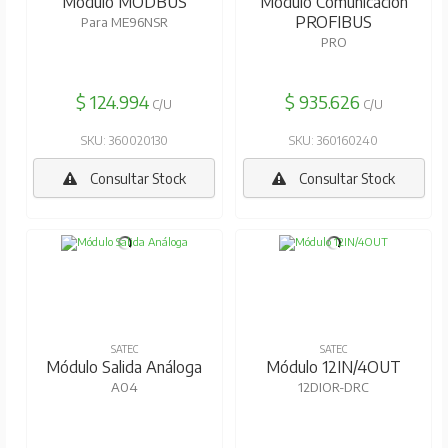
Módulo MODBUS
Módulo Comunicación
PROFIBUS
Para ME96NSR
PRO
$ 124.994
$ 935.626
C/U
C/U
SKU: 360020130
SKU: 360160240
Consultar Stock
Consultar Stock
SATEC
SATEC
Módulo Salida Análoga
Módulo 12IN/4OUT
A04
12DIOR-DRC