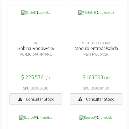
SACI
MITSUBISHI ELECTRIC
Bobina Rogowsky
Módulo entrada/salida
RC-120 p/AHM1-RC
Para ME96NSR
$ 225.576
$ 163.393
C/U
C/U
SKU: 360050310
SKU: 360020100
Consultar Stock
Consultar Stock