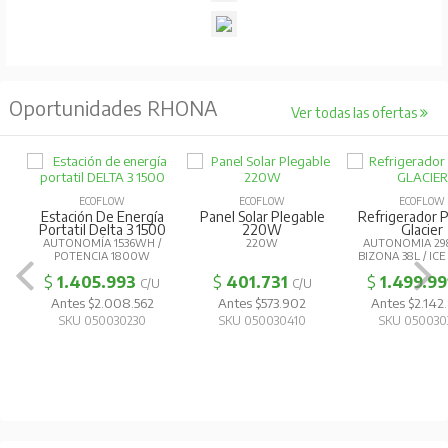
Oportunidades RHONA
Ver todas las ofertas
ECOFLOW
ECOFLOW
ECOFLOW
Estación De Energía
Panel Solar Plegable
Refrigerador P
Portatil Delta 3 1500
220W
Glacier
AUTONOMÍA 1536WH /
220W
AUTONOMIA 29
POTENCIA 1800W
BIZONA 38L / IC
$
1.405.993
$
401.731
$
1.499.99
C/U
C/U
Antes $2.008.562
Antes $573.902
Antes $2.14
SKU 050030230
SKU 050030410
SKU 050030