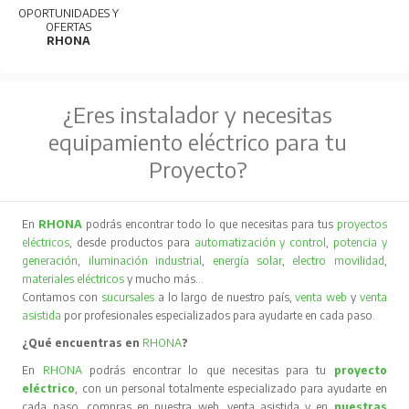
OPORTUNIDADES Y
OFERTAS
RHONA
¿Eres instalador y necesitas
equipamiento eléctrico para tu
Proyecto?
En
RHONA
podrás encontrar todo lo que necesitas para tus
proyectos
eléctricos
, desde productos para
automatización y control
,
potencia y
generación
,
iluminación industrial
,
energía solar
,
electro movilidad
,
materiales eléctricos
y mucho más…
Contamos con
sucursales
a lo largo de nuestro país,
venta web
y
venta
asistida
por profesionales especializados para ayudarte en cada paso.
¿Qué encuentras en
RHONA
?
En
RHONA
podrás encontrar lo que necesitas para tu
proyecto
eléctrico
, con un personal totalmente especializado para ayudarte en
cada paso, compras en nuestra web, venta asistida y en
nuestras