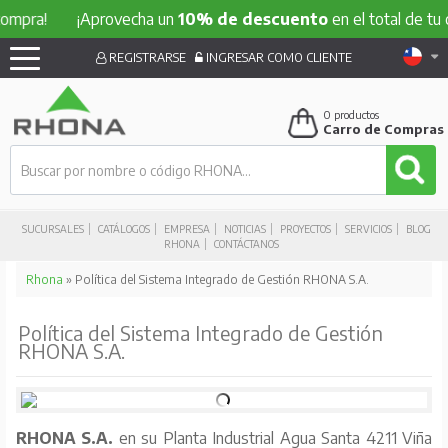
!
¡Aprovecha un
10% de descuento
en el total de tu compra
REGISTRARSE
INGRESAR COMO CLIENTE
0
productos
Carro de Compras
SUCURSALES
CATÁLOGOS
EMPRESA
NOTICIAS
PROYECTOS
SERVICIOS
BLOG
RHONA
CONTÁCTANOS
Rhona
» Política del Sistema Integrado de Gestión RHONA S.A.
Política del Sistema Integrado de Gestión
RHONA S.A.
RHONA S.A.
en su Planta Industrial Agua Santa 4211 Viña