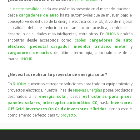
La
electromovilidad
cada vez está más presente en el mercado nacional,
desde
cargadores de auto
hasta automóviles que se mueven bajo el
concepto verde del uso de la energía eléctrica con el objetivo de mejorar
la calidad del aire, reducir la contaminación acústica, contribuir al
desarrollo de ciudades más inteligentes, entre otros. En
RHONA
podrás
encontrar desde accesorios como
cables
,
cargadores de auto
eléctrico
,
pedestal cargador
,
medidor trifásico meter
y
cargadores de autos
de última tecnología, principalmente de la
marca
LINCHR
.
¿Necesitas realizar tu proyecto de energía solar?
En
RHONA
queremos entregarte soluciones para todo tu equipamiento y
proyectos eléctricos, nuestra línea de
Nuevas Energías
posee productos
destinados a la
energía solar
, desde
estructuras para pisos
,
paneles solares
,
interruptor automático CC
, hasta
Inversores
Off Grid
,
Inversores On Grid
e
Inversores Híbridos
, siendo esto el
complemento perfecto para tu
proyecto
.