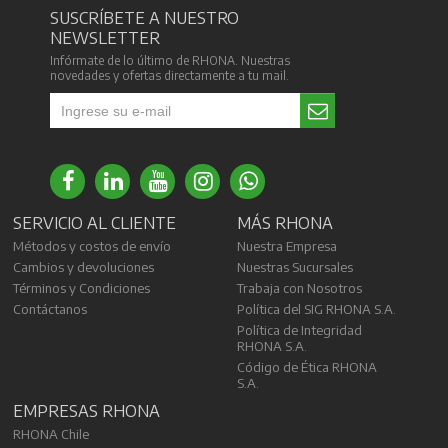
SUSCRÍBETE A NUESTRO
NEWSLETTER
Infórmate de lo último de RHONA. Nuestras
novedades y ofertas directamente a tu mail.
SERVICIO AL CLIENTE
MÁS RHONA
Métodos y costos de envío
Nuestra Empresa
Cambios y devoluciones
Nuestras Sucursales
Términos y Condiciones
Trabaja con Nosotros
Contáctanos
Política del SIG RHONA S.A.
Política de Integridad
RHONA S.A.
Código de Ética RHONA
S.A.
EMPRESAS RHONA
RHONA Chile