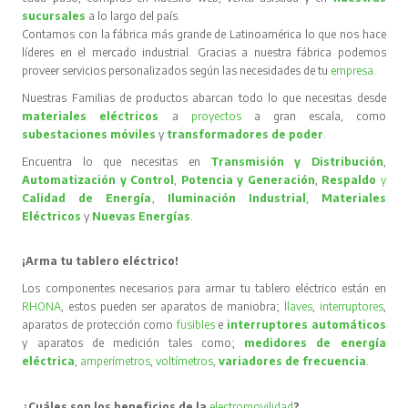
sucursales
a lo largo del país.
Contamos con la fábrica más grande de Latinoamérica lo que nos hace
líderes en el mercado industrial. Gracias a nuestra fábrica podemos
proveer servicios personalizados según las necesidades de tu
empresa
.
Nuestras Familias de productos abarcan todo lo que necesitas desde
materiales eléctricos
a
proyectos
a gran escala, como
subestaciones móviles
y
transformadores de poder
.
Encuentra lo que necesitas en
Transmisión y Distribución
,
Automatización y Control
,
Potencia y Generación
,
Respaldo
y
Calidad de Energía
,
Iluminación Industrial
,
Materiales
Eléctricos
y
Nuevas Energías
.
¡Arma tu tablero eléctrico!
Los componentes necesarios para armar tu tablero eléctrico están en
RHONA
, estos pueden ser aparatos de maniobra;
llaves
,
interruptores
,
aparatos de protección como
fusibles
e
interruptores automáticos
y aparatos de medición tales como;
medidores de energía
eléctrica
,
amperímetros
,
voltímetros
,
variadores de frecuencia
.
¿Cuáles son los beneficios de la
electromovilidad
?