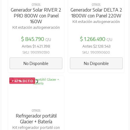
OTROS
OTROS
Generador Solar RIVER 2
Generador Solar DELTA 2
PRO 800W con Panel
1800W con Panel 220W
160W
Kit estación autogeneración
Kit estación autogeneración
$ 845.790
$ 1.266.490
C/U
C/U
Antes $1.421.398
Antes $2.128.543
SKU: 990990590
SKU: 990990600
No Disponible
No Disponible
47% DCTO
OTROS
Refrigerador portátil
Glacier + Batería
Kit refrigerador portatil con