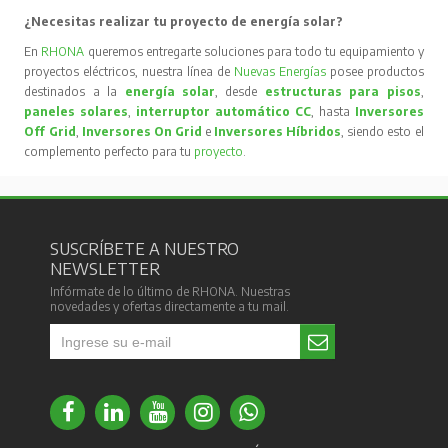
¿Necesitas realizar tu proyecto de energía solar?
En
RHONA
queremos entregarte soluciones para todo tu equipamiento y
proyectos eléctricos, nuestra línea de
Nuevas Energías
posee productos
destinados a la
energía solar
, desde
estructuras para pisos
,
paneles solares
,
interruptor automático CC
, hasta
Inversores
Off Grid
,
Inversores On Grid
e
Inversores Híbridos
, siendo esto el
complemento perfecto para tu
proyecto
.
SUSCRÍBETE A NUESTRO
NEWSLETTER
Infórmate de lo último de RHONA. Nuestras
novedades y ofertas directamente a tu mail.