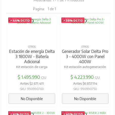
Pagina:
1 de 1
44% DCTO
38% DCTO
OTROS
OTROS
Estación de energía Delta
Generador Solar Delta Pro
3 1800W - Batería
3 - 4000W con Panel
Adicional
400W
Kit estación de carga
Kit estación autogeneración
$ 1.495.990
$ 4.223.990
C/U
C/U
Antes $2.671.411
Antes $6.857.114
SKU: 990990760
SKU: 990990750
No Disponible
No Disponible
41% DCTO
40% DCTO