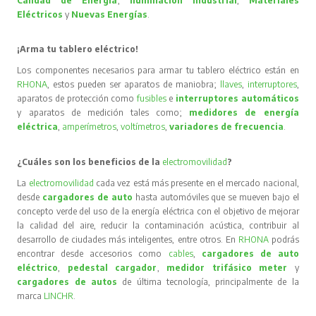
Calidad de Energía
,
Iluminación Industrial
,
Materiales
Eléctricos
y
Nuevas Energías
.
¡Arma tu tablero eléctrico!
Los componentes necesarios para armar tu tablero eléctrico están en
RHONA
, estos pueden ser aparatos de maniobra;
llaves
,
interruptores
,
aparatos de protección como
fusibles
e
interruptores automáticos
y aparatos de medición tales como;
medidores de energía
eléctrica
,
amperímetros
,
voltímetros
,
variadores de frecuencia
.
¿Cuáles son los beneficios de la
electromovilidad
?
La
electromovilidad
cada vez está más presente en el mercado nacional,
desde
cargadores de auto
hasta automóviles que se mueven bajo el
concepto verde del uso de la energía eléctrica con el objetivo de mejorar
la calidad del aire, reducir la contaminación acústica, contribuir al
desarrollo de ciudades más inteligentes, entre otros. En
RHONA
podrás
encontrar desde accesorios como
cables
,
cargadores de auto
eléctrico
,
pedestal cargador
,
medidor trifásico meter
y
cargadores de autos
de última tecnología, principalmente de la
marca
LINCHR
.