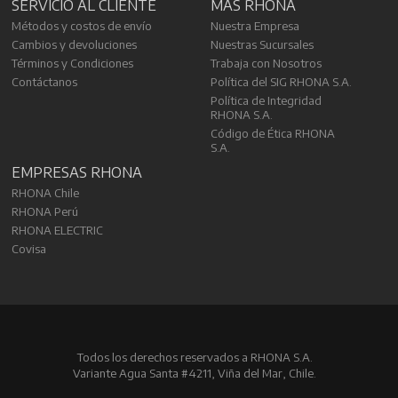
SERVICIO AL CLIENTE
MÁS RHONA
Métodos y costos de envío
Nuestra Empresa
Cambios y devoluciones
Nuestras Sucursales
Términos y Condiciones
Trabaja con Nosotros
Contáctanos
Política del SIG RHONA S.A.
Política de Integridad
RHONA S.A.
Código de Ética RHONA
S.A.
EMPRESAS RHONA
RHONA Chile
RHONA Perú
RHONA ELECTRIC
Covisa
Todos los derechos reservados a RHONA S.A.
Variante Agua Santa #4211, Viña del Mar, Chile.