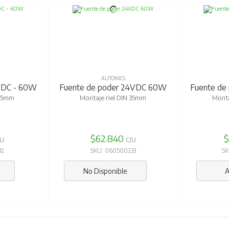
AUTONICS
VDC - 60W
Fuente de poder 24VDC 60W
Fuente de
 35mm
Montaje riel DIN 35mm
Monta
$62.840
$
/U
C/U
32
SKU: 060500233
SK
No Disponible
A