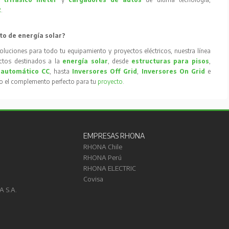
R
.
to de energía solar?
oluciones para todo tu equipamiento y proyectos eléctricos, nuestra línea
tos destinados a la
energía solar
, desde
estructuras para pisos
,
 automático CC
, hasta
Inversores Off Grid
,
Inversores On Grid
e
to el complemento perfecto para tu
proyecto
.
EMPRESAS RHONA
RHONA Chile
RHONA Perú
RHONA ELECTRIC
Covisa
A S.A.