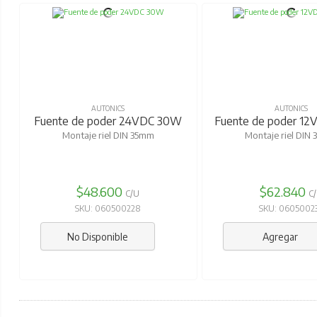
AUTONICS
AUTONICS
Fuente de poder 24VDC 30W
Fuente de poder 12
Montaje riel DIN 35mm
Montaje riel DIN
$48.600
$62.840
C/U
C
SKU: 060500228
SKU: 0605002
No Disponible
Agregar