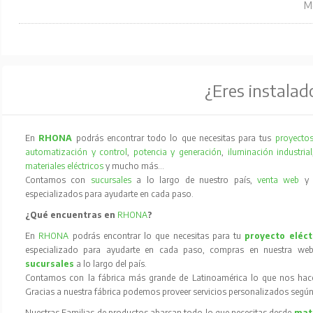
Mo
¿Eres instalad
En
RHONA
podrás encontrar todo lo que necesitas para tus
proyectos
automatización y control
,
potencia y generación
,
iluminación industrial
materiales eléctricos
y mucho más…
Contamos con
sucursales
a lo largo de nuestro país,
venta web
especializados para ayudarte en cada paso.
¿Qué encuentras en
RHONA
?
En
RHONA
podrás encontrar lo que necesitas para tu
proyecto eléct
especializado para ayudarte en cada paso, compras en nuestra web
sucursales
a lo largo del país.
Contamos con la fábrica más grande de Latinoamérica lo que nos hace l
Gracias a nuestra fábrica podemos proveer servicios personalizados según
Nuestras Familias de productos abarcan todo lo que necesitas desde
mate