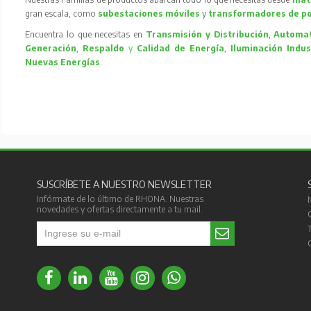
gran escala, como
subestaciones móviles
y
transformadores de p
Encuentra lo que necesitas en
Transmisión y Distribución
,
Automat
Generación
,
Respaldo
y
Calidad de Energía
,
Iluminación Indus
Nuevas Energías
.
SUSCRÍBETE A NUESTRO NEWSLETTER
Infórmate de lo último de RHONA. Nuestras
novedades y ofertas directamente a tu mail.