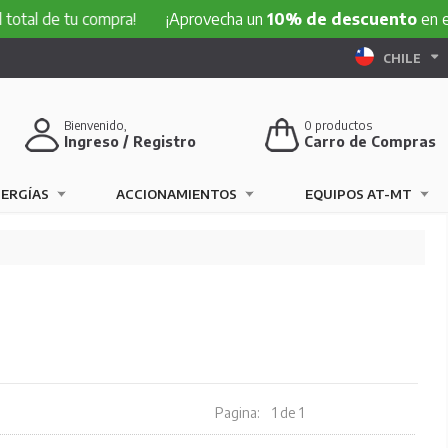
tal de tu compra!
¡Aprovecha un
10% de descuento
en el t
CHILE
Bienvenido,
0
productos
Ingreso / Registro
Carro de Compras
NERGÍAS
ACCIONAMIENTOS
EQUIPOS AT-MT
Pagina:
1 de 1