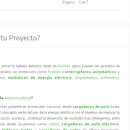
Pagina:
1 de 1
 tu Proyecto?
armar tu tablero eléctrico están en
RHONA
, estos pueden ser aparatos de
aparatos de protección como
fusibles
e
interruptores automáticos
y
como;
medidores de energía eléctrica
,
amperímetros
,
voltímetros
,
 la
electromovilidad
?
 más presente en el mercado nacional, desde
cargadores de auto
hasta
concepto verde del uso de la energía eléctrica con el objetivo de mejorar la
inación acústica, contribuir al desarrollo de ciudades más inteligentes, entre
trar desde accesorios como
cables
,
cargadores de auto eléctrico
,
 trifásico meter
y
cargadores de autos
de última tecnología,