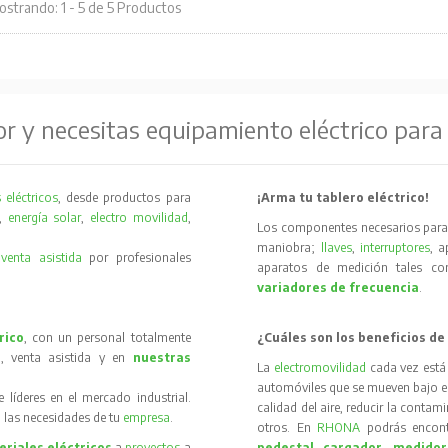
strando: 1 - 5 de 5 Productos
or y necesitas equipamiento eléctrico para
 eléctricos
, desde productos para
¡Arma tu tablero eléctrico!
,
energía solar
,
electro movilidad
,
Los componentes necesarios para 
maniobra;
llaves
,
interruptores
, 
y
venta asistida
por profesionales
aparatos de medición tales 
variadores de frecuencia
.
rico
, con un personal totalmente
¿Cuáles son los beneficios de
, venta asistida y en
nuestras
La
electromovilidad
cada vez está
automóviles que se mueven bajo el 
íderes en el mercado industrial.
calidad del aire, reducir la contam
 las necesidades de tu
empresa
.
otros. En
RHONA
podrás encon
riales eléctricos
a
proyectos
a
pedestal cargador
,
medidor