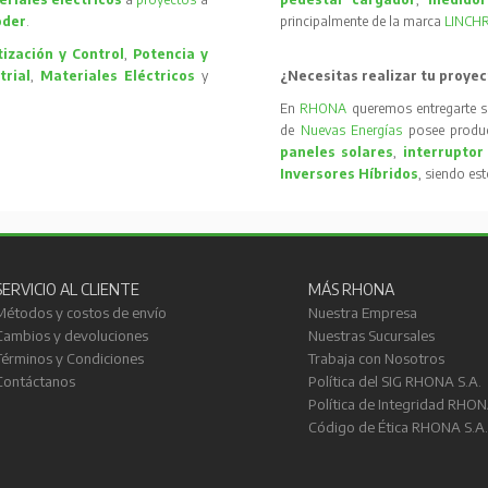
oder
.
principalmente de la marca
LINCH
ización y Control
,
Potencia y
trial
,
Materiales Eléctricos
y
¿Necesitas realizar tu proyec
En
RHONA
queremos entregarte s
de
Nuevas Energías
posee produc
paneles solares
,
interruptor
Inversores Híbridos
, siendo es
SERVICIO AL CLIENTE
MÁS RHONA
Métodos y costos de envío
Nuestra Empresa
Cambios y devoluciones
Nuestras Sucursales
Términos y Condiciones
Trabaja con Nosotros
Contáctanos
Política del SIG RHONA S.A.
Política de Integridad RHON
Código de Ética RHONA S.A.