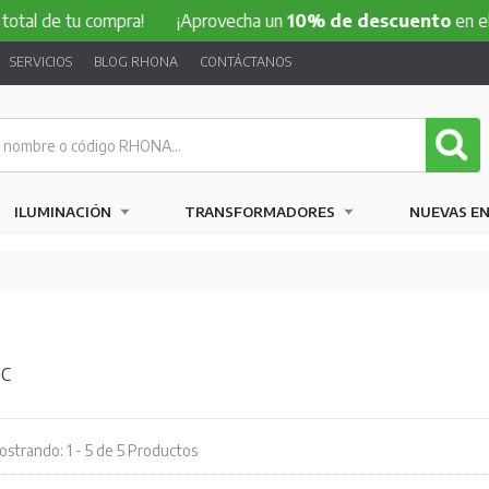
tal de tu compra!
¡Aprovecha un
10% de descuento
en el to
SERVICIOS
BLOG RHONA
CONTÁCTANOS
ILUMINACIÓN
TRANSFORMADORES
NUEVAS E
DC
strando: 1 - 5 de 5 Productos