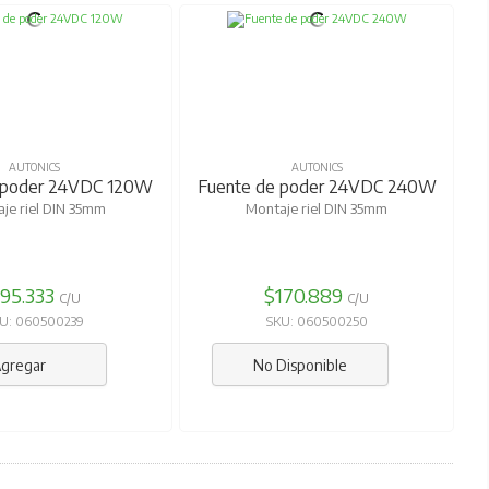
AUTONICS
AUTONICS
 poder 24VDC 120W
Fuente de poder 24VDC 240W
je riel DIN 35mm
Montaje riel DIN 35mm
95.333
$170.889
C/U
C/U
U: 060500239
SKU: 060500250
gregar
No Disponible