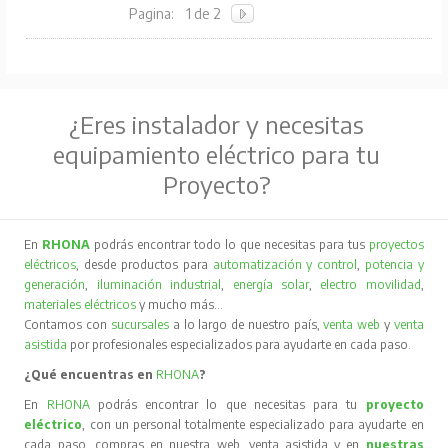
Pagina:
1 de 2
¿Eres instalador y necesitas
equipamiento eléctrico para tu
Proyecto?
En
RHONA
podrás encontrar todo lo que necesitas para tus
proyectos
eléctricos
, desde productos para
automatización y control
,
potencia y
generación
,
iluminación industrial
,
energía solar
,
electro movilidad
,
materiales eléctricos
y mucho más…
Contamos con
sucursales
a lo largo de nuestro país,
venta web
y
venta
asistida
por profesionales especializados para ayudarte en cada paso.
¿Qué encuentras en
RHONA
?
En
RHONA
podrás encontrar lo que necesitas para tu
proyecto
eléctrico
, con un personal totalmente especializado para ayudarte en
cada paso, compras en nuestra web, venta asistida y en
nuestras