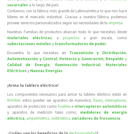
sucursales
a lo largo del país.
Contamos con la fábrica más grande de Latinoamérica lo que nos hace
líderes en el mercado industrial. Gracias a nuestra fábrica podemos
proveer servicios personalizados según las necesidades de tu
empresa
.
Nuestras Familias de productos abarcan todo lo que necesitas desde
materiales eléctricos
a
proyectos
a gran escala, como
subestaciones móviles
y
transformadores de poder
.
Encuentra lo que necesitas en
Transmisión y Distribución
,
Automatización y Control
,
Potencia y Generación
,
Respaldo
y
Calidad de Energía
,
Iluminación Industrial
,
Materiales
Eléctricos
y
Nuevas Energías
.
¡Arma tu tablero eléctrico!
Los componentes necesarios para armar tu tablero eléctrico están en
RHONA
, estos pueden ser aparatos de maniobra;
llaves
,
interruptores
,
aparatos de protección como
fusibles
e
interruptores automáticos
y aparatos de medición tales como;
medidores de energía
eléctrica
,
amperímetros
,
voltímetros
,
variadores de frecuencia
.
¿Cuáles son los beneficios de la
electromovilidad
?