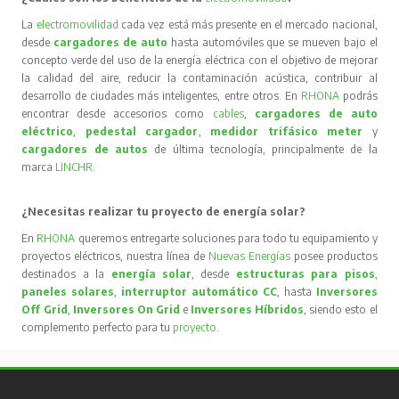
La
electromovilidad
cada vez está más presente en el mercado nacional,
desde
cargadores de auto
hasta automóviles que se mueven bajo el
concepto verde del uso de la energía eléctrica con el objetivo de mejorar
la calidad del aire, reducir la contaminación acústica, contribuir al
desarrollo de ciudades más inteligentes, entre otros. En
RHONA
podrás
encontrar desde accesorios como
cables
,
cargadores de auto
eléctrico
,
pedestal cargador
,
medidor trifásico meter
y
cargadores de autos
de última tecnología, principalmente de la
marca
LINCHR
.
¿Necesitas realizar tu proyecto de energía solar?
En
RHONA
queremos entregarte soluciones para todo tu equipamiento y
proyectos eléctricos, nuestra línea de
Nuevas Energías
posee productos
destinados a la
energía solar
, desde
estructuras para pisos
,
paneles solares
,
interruptor automático CC
, hasta
Inversores
Off Grid
,
Inversores On Grid
e
Inversores Híbridos
, siendo esto el
complemento perfecto para tu
proyecto
.