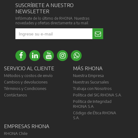
SUSCRÍBETE A NUESTRO
NEWSLETTER
Infórmate de lo último de RHONA. Nuestras
novedades y ofertas directamente a tu mail.
SERVICIO AL CLIENTE
MÁS RHONA
Métodos y costos de envío
Nuestra Empresa
Cambios y devoluciones
Nuestras Sucursales
Términos y Condiciones
Trabaja con Nosotros
Contáctanos
Política del SIG RHONA S.A.
Política de Integridad
RHONA S.A.
Código de Ética RHONA
S.A.
EMPRESAS RHONA
RHONA Chile