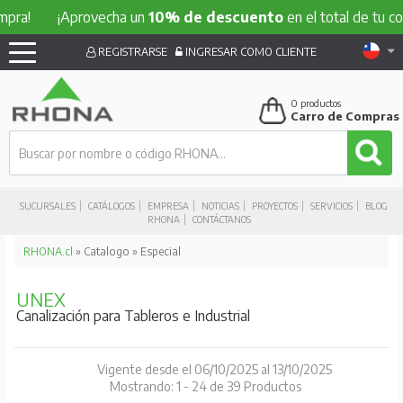
!
¡Aprovecha un
10% de descuento
en el total de tu compr
REGISTRARSE
INGRESAR COMO CLIENTE
0
productos
Carro de Compras
SUCURSALES
CATÁLOGOS
EMPRESA
NOTICIAS
PROYECTOS
SERVICIOS
BLOG
RHONA
CONTÁCTANOS
RHONA.cl
» Catalogo » Especial
UNEX
Canalización para Tableros e Industrial
Vigente desde el 06/10/2025 al 13/10/2025
Mostrando: 1 - 24 de 39 Productos