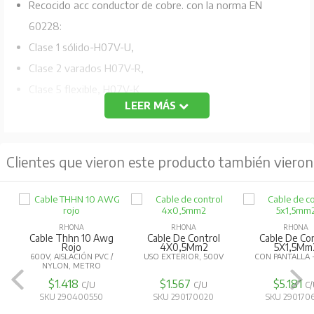
Recocido acc conductor de cobre. con la norma EN
60228:
Clase 1 sólido-H07V-U,
Clase 2 varados H07V-R,
Clase 5 flexible, H07V-K
LEER MÁS
Aislamiento: PVC tipo TI compuesto 1
Color del aislamiento: verde / amarillo, azul, negro,
Clientes que vieron este producto también vieron
marrón o de otros colores
Instalación en superficie montada o conductos
embebidos o sistemas cerrados similares. Conveniente
RHONA
RHONA
RHONA
para la instalación fija protegida en, o sobre, la
Cable Thhn 10 Awg
Cable De Control
Cable De Co
Rojo
4X0,5Mm2
5X1,5Mm
iluminación o para tensiones de hasta 1000 V ac o,
600V, AISLACIÓN PVC /
USO EXTERIOR, 500V
CON PANTALLA 
NYLON, METRO
hasta 750 V de corriente continua a la tierra.
$1.418
$1.567
$5.181
C/U
C/U
C
SKU 290400550
SKU 290170020
SKU 290170