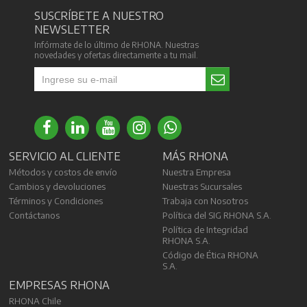
SUSCRÍBETE A NUESTRO
NEWSLETTER
Infórmate de lo último de RHONA. Nuestras
novedades y ofertas directamente a tu mail.
SERVICIO AL CLIENTE
MÁS RHONA
Métodos y costos de envío
Nuestra Empresa
Cambios y devoluciones
Nuestras Sucursales
Términos y Condiciones
Trabaja con Nosotros
Contáctanos
Política del SIG RHONA S.A.
Política de Integridad
RHONA S.A.
Código de Ética RHONA
S.A.
EMPRESAS RHONA
RHONA Chile