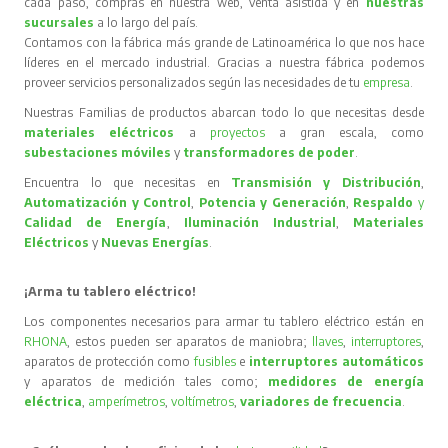
cada paso, compras en nuestra web, venta asistida y en
nuestras
sucursales
a lo largo del país.
Contamos con la fábrica más grande de Latinoamérica lo que nos hace
líderes en el mercado industrial. Gracias a nuestra fábrica podemos
proveer servicios personalizados según las necesidades de tu
empresa
.
Nuestras Familias de productos abarcan todo lo que necesitas desde
materiales eléctricos
a
proyectos
a gran escala, como
subestaciones móviles
y
transformadores de poder
.
Encuentra lo que necesitas en
Transmisión y Distribución
,
Automatización y Control
,
Potencia y Generación
,
Respaldo
y
Calidad de Energía
,
Iluminación Industrial
,
Materiales
Eléctricos
y
Nuevas Energías
.
¡Arma tu tablero eléctrico!
Los componentes necesarios para armar tu tablero eléctrico están en
RHONA
, estos pueden ser aparatos de maniobra;
llaves
,
interruptores
,
aparatos de protección como
fusibles
e
interruptores automáticos
y aparatos de medición tales como;
medidores de energía
eléctrica
,
amperímetros
,
voltímetros
,
variadores de frecuencia
.