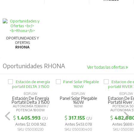
OPORTUNIDADES Y
OFERTAS
RHONA
Oportunidades RHONA
Ver todas las ofertas
ECOFLOW
ECOFLOW
ECOFLOW
Estación De Energía
Panel Solar Plegable
Estacion De E
Portatil Delta 3 1500
160W
Portatil River
AUTONOMÍA 1536WH /
160W
POTENCIA 5
POTENCIA 1800W
AUTONOMIA 5
$
1.405.993
$
317.155
$
482.08
C/U
C/U
Antes $2.008.562
Antes $453.078
Antes $688
SKU 050030230
SKU 050030400
SKU 050030