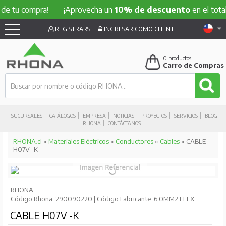
 compra!
¡Aprovecha un
10% de descuento
en el total de tu
REGISTRARSE
INGRESAR COMO CLIENTE
0
productos
Carro de Compras
SUCURSALES
CATÁLOGOS
EMPRESA
NOTICIAS
PROYECTOS
SERVICIOS
BLOG
RHONA
CONTÁCTANOS
RHONA.cl
»
Materiales Eléctricos
»
Conductores
»
Cables
» CABLE
H07V -K
RHONA
Código Rhona: 290090220 | Código Fabricante: 6.0MM2 FLEX.
CABLE H07V -K