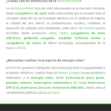
¿Cuáles son los beneficios de la
electromovilidad
?
La
electromovilidad
cada vez está más presente en el mercado nacional,
desde
cargadores de auto
hasta automóviles que se mueven bajo el
concepto verde del uso de la energía eléctrica con el objetivo de mejorar
la calidad del aire, reducir la contaminación acústica, contribuir al
desarrollo de ciudades más inteligentes, entre otros. En
RHONA
podrás
encontrar desde accesorios como
cables
,
cargadores de auto
eléctrico
,
pedestal cargador
,
medidor trifásico meter
y
cargadores de autos
de última tecnología, principalmente de la
marca
LINCHR
.
¿Necesitas realizar tu proyecto de energía solar?
En
RHONA
queremos entregarte soluciones para todo tu equipamiento y
proyectos eléctricos, nuestra línea de
Nuevas Energías
posee productos
destinados a la
energía solar
, desde
estructuras para pisos
,
paneles solares
,
interruptor automático CC
, hasta
Inversores
Off Grid
,
Inversores On Grid
e
Inversores Híbridos
, siendo esto el
complemento perfecto para tu
proyecto
.