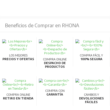
emisión de humo (LS0H) NOTOX.
Identificación
Impresa sobre la cubierta, con las siguientes
Beneficios de Comprar en RHONA
características: COVISA – CHILE, NOTOX XCS (RZ1),
calibre, 0.6/1 KV.
Aplicaciones
LOS MEJORES
COMPRA FÁCIL Y
En lugares donde hay gran afluencia de público, tales
PRECIOS Y OFERTAS
100% SEGURA
COMPRA ONLINE
DESPACHO DE
como hospitales, aeropuertos, ferrocarriles, minas
PRODUCTOS
subterráneas, plataformas marinas, barcos, centrales
eléctricas, etc.
COMPRA CON
GARANTÍA
COMPRA ONLINE
CAMBIOS Y
RETIRO EN TIENDA
DEVOLUCIONES
FÁCILES