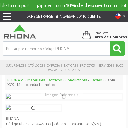
 compra!
¡Aprovecha un
10% de descuento
en el total de t
REGISTRARSE
INGRESAR COMO CLIENTE
0
productos
Carro de Compras
SUCURSALES
CATÁLOGOS
EMPRESA
NOTICIAS
PROYECTOS
SERVICIOS
BLOG
RHONA
CONTÁCTANOS
RHONA.cl
»
Materiales Eléctricos
»
Conductores
»
Cables
» Cable
XCS - Monoconductor notox
RHONA
Código Rhona: 290420130 | Código Fabricante: XCS(SIM)