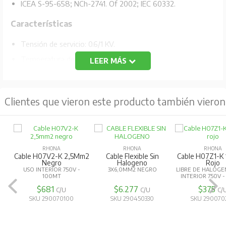
ICEA S-95-658; NCh-2741. Of 2002; IEC 60332.
Características
Tensión de servicio: 0.6/1 KV.
Temperatura de servicio: 90 ºC.
LEER MÁS
Compuestos libres de halógenos y de baja emisión de
humos (LS0H) NOTOX.
Clientes que vieron este producto también vieron
Descripción del Conductor
Cables de fuerza monoconductores, desde la sección
1,5 mm2 a 500 mm2 y desde calibres de 16 AWG a
RHONA
RHONA
RHONA
Cable H07V2-K 2,5Mm2
Cable Flexible Sin
Cable H07Z1-K
1000 MCM.
Negro
Halogeno
Rojo
USO INTERIOR 750V -
3X6,0MM2 NEGRO
LIBRE DE HALÓGE
100MT
INTERIOR 750V 
Construcción
$681
$6.277
$375
C/U
C/U
C/
SKU 290070100
SKU 290450330
SKU 290070
Conductor: Cobre electrolítico de temple blando.
Aislación: Compuesto libre de halógenos y de baja