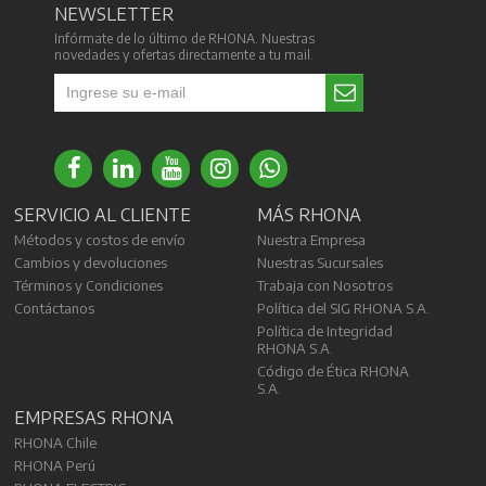
NEWSLETTER
Infórmate de lo último de RHONA. Nuestras
novedades y ofertas directamente a tu mail.
SERVICIO AL CLIENTE
MÁS RHONA
Métodos y costos de envío
Nuestra Empresa
Cambios y devoluciones
Nuestras Sucursales
Términos y Condiciones
Trabaja con Nosotros
Contáctanos
Política del SIG RHONA S.A.
Política de Integridad
RHONA S.A.
Código de Ética RHONA
S.A.
EMPRESAS RHONA
RHONA Chile
RHONA Perú