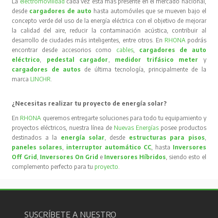
La
electromovilidad
cada vez está más presente en el mercado nacional,
desde
cargadores de auto
hasta automóviles que se mueven bajo el
concepto verde del uso de la energía eléctrica con el objetivo de mejorar
la calidad del aire, reducir la contaminación acústica, contribuir al
desarrollo de ciudades más inteligentes, entre otros. En
RHONA
podrás
encontrar desde accesorios como
cables
,
cargadores de auto
eléctrico
,
pedestal cargador
,
medidor trifásico meter
y
cargadores de autos
de última tecnología, principalmente de la
marca
LINCHR
.
¿Necesitas realizar tu proyecto de energía solar?
En
RHONA
queremos entregarte soluciones para todo tu equipamiento y
proyectos eléctricos, nuestra línea de
Nuevas Energías
posee productos
destinados a la
energía solar
, desde
estructuras para pisos
,
paneles solares
,
interruptor automático CC
, hasta
Inversores
Off Grid
,
Inversores On Grid
e
Inversores Híbridos
, siendo esto el
complemento perfecto para tu
proyecto
.
SUSCRÍBETE A NUESTRO