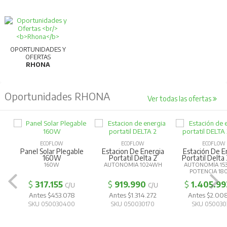
OPORTUNIDADES Y
OFERTAS
RHONA
Oportunidades RHONA
Ver todas las ofertas
ECOFLOW
ECOFLOW
ECOFLOW
Panel Solar Plegable
Estacion De Energia
Estación De E
160W
Portatil Delta 2
Portatil Delta
160W
AUTONOMIA 1024WH
AUTONOMÍA 15
POTENCIA 1
$
317.155
$
919.990
$
1.405.99
C/U
C/U
Antes $453.078
Antes $1.314.272
Antes $2.00
SKU 050030400
SKU 050030170
SKU 050030