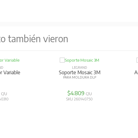
to también vieron
ND
LEGRAND
- 65X150Mm
Angulo Interior - 50X80Mm
An
LP - BLANCO
PARA BANDEJA DLP - GRIS
3
$9.239
C/U
C/U
60770
SKU 260160440