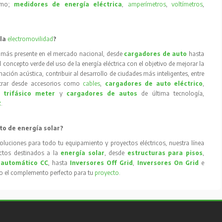
como;
medidores de energía eléctrica
,
amperímetros
,
voltímetros
,
 la
electromovilidad
?
 más presente en el mercado nacional, desde
cargadores de auto
hasta
concepto verde del uso de la energía eléctrica con el objetivo de mejorar la
inación acústica, contribuir al desarrollo de ciudades más inteligentes, entre
trar desde accesorios como
cables
,
cargadores de auto eléctrico
,
 trifásico meter
y
cargadores de autos
de última tecnología,
R
.
to de energía solar?
oluciones para todo tu equipamiento y proyectos eléctricos, nuestra línea
tos destinados a la
energía solar
, desde
estructuras para pisos
,
 automático CC
, hasta
Inversores Off Grid
,
Inversores On Grid
e
to el complemento perfecto para tu
proyecto
.