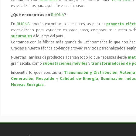
especializados para ayudarte en cada paso.
¿Qué encuentras en
RHONA
?
En
RHONA
podrás encontrar lo que necesitas para tu
proyecto eléct
especializado para ayudarte en cada paso, compras en nuestra web
sucursales
a lo largo del país.
Contamos con la fábrica más grande de Latinoamérica lo que nos hace l
Gracias a nuestra fábrica podemos proveer servicios personalizados según
Nuestras Familias de productos abarcan todo lo que necesitas desde
mate
gran escala, como
subestaciones móviles
y
transformadores de p
Encuentra lo que necesitas en
Transmisión y Distribución
,
Automat
Generación
,
Respaldo
y
Calidad de Energía
,
Iluminación Indus
Nuevas Energías
.