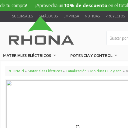
 tu compra!
¡Aprovecha un
10% de descuento
en el total de
SUCURSALES
CATÁLOGOS
EMPRESA
NOTICIAS
PROYECTOS
MATERIALES ELÉCTRICOS
POTENCIA Y CONTROL
RHONA.cl
»
Materiales Eléctricos
»
Canalización
»
Moldura DLP y acc.
» A