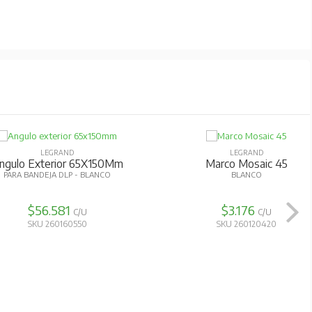
LEGRAND
LEGRAND
gulo Interior - 50X130Mm
Derivacion T
PARA BANDEJA DLP SNAP-ON
BLANCO
$4.497
$1.097
C/U
C/U
SKU 260300330
SKU 260120490