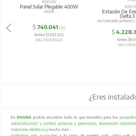
ECOFLOW
Panel Solar Plegable 400W
ECOFL
Estación De Ener
400W
Delta 3
AUTONOMÍA 4096WH /
$
740.041
C/U
$
4.228.
Antes $1.057.202
Antes $6.0
SKU 050030420
SKU 0500
¿Eres instalad
En
RHONA
podrás encontrar todo lo que necesitas para tus
proyectos
automatización y control
,
potencia y generación
,
iluminación industrial
materiales eléctricos
y mucho más…
Contamos con
sucursales
a lo largo de nuestro país,
venta web