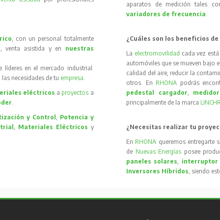
aparatos de medición tales 
variadores de frecuencia
.
rico
, con un personal totalmente
¿Cuáles son los beneficios de
, venta asistida y en
nuestras
La
electromovilidad
cada vez está
automóviles que se mueven bajo el 
íderes en el mercado industrial.
calidad del aire, reducir la contam
 las necesidades de tu
empresa
.
otros. En
RHONA
podrás encon
riales eléctricos
a
proyectos
a
pedestal cargador
,
medidor
oder
.
principalmente de la marca
LINCH
ización y Control
,
Potencia y
trial
,
Materiales Eléctricos
y
¿Necesitas realizar tu proyec
En
RHONA
queremos entregarte s
de
Nuevas Energías
posee produc
paneles solares
,
interruptor
Inversores Híbridos
, siendo es