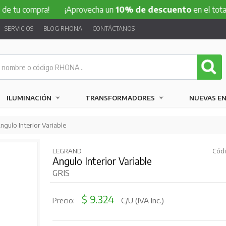
 tu compra!
¡Aprovecha un
10% de descuento
en el total d
SERVICIOS
BLOG RHONA
CONTÁCTANOS
ILUMINACIÓN
TRANSFORMADORES
NUEVAS E
ngulo Interior Variable
LEGRAND
Códi
Angulo Interior Variable
GRIS
$ 9.324
Precio:
C/U (IVA Inc.)