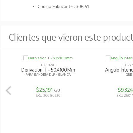
Codigo Fabricante : 306 51
Clientes que vieron este produc
LEGRAND
LEGRA
Marco Mosaic 45
Derivacion T 
BLANCO
PARA BANDEJA D
$3.176
$72.15
C/U
SKU 260120420
SKU 2601