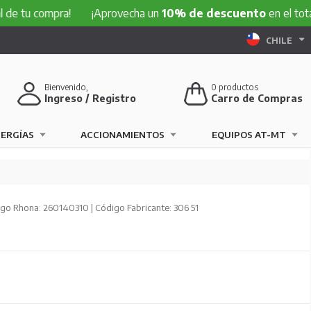
e tu compra!
¡Aprovecha un
10% de descuento
en el total 
CHILE
Bienvenido,
0
productos
Ingreso / Registro
Carro de Compras
NERGÍAS
ACCIONAMIENTOS
EQUIPOS AT-MT
go Rhona: 260140310 | Código Fabricante: 306 51