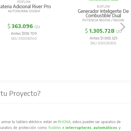
ECOFLOW
ateria Adicional River Pro
ECOFLOW
Generador Inteligente De
AUTONOMIA 720WH
Combustible Dual
POTENCIA 1800W / 1600W
$
363.096
C/U
$
1.305.728
C/U
Antes $518.709
Antes $1.865.325
SKU 050030140
SKU 050030300
 tu Proyecto?
armar tu tablero eléctrico están en
RHONA
, estos pueden ser aparatos de
aparatos de protección como
fusibles
e
interruptores automáticos
y