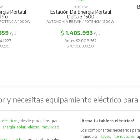
B
OW
ECOFLOW
gía Portatil
Estación De Energía Portatil
 Pro
Delta 3 1500
 POTENCIA 4000W
AUTONOMÍA 1536WH / POTENCIA 1800W
859
$
1.405.993
C/U
C/U
41.227
Antes $2.008.562
30299
SKU 050030230
or y necesitas equipamiento eléctrico para
 eléctricos
, desde productos para
¡Arma tu tablero eléctrico!
,
energía solar
,
electro movilidad
,
Los componentes necesarios para 
maniobra;
llaves
,
interruptores
, 
y
venta asistida
por profesionales