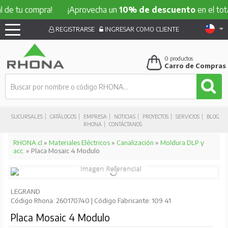
 compra!
¡Aprovecha un
10% de descuento
en el total de t
REGISTRARSE
INGRESAR COMO CLIENTE
0
productos
Carro de Compras
SUCURSALES
CATÁLOGOS
EMPRESA
NOTICIAS
PROYECTOS
SERVICIOS
BLOG
RHONA
CONTÁCTANOS
RHONA.cl
»
Materiales Eléctricos
»
Canalización
»
Moldura DLP y
acc.
» Placa Mosaic 4 Modulo
LEGRAND
Código Rhona: 260170740 | Código Fabricante: 109 41
Placa Mosaic 4 Modulo