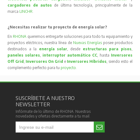
cargadores de autos
de última tecnología, principalmente de la
marca
LINCHR
.
¿Necesitas realizar tu proyecto de energía solar?
En
RHONA
queremos entregarte soluciones para todo tu equipamiento y
proyectos eléctricos, nuestra línea de
Nuevas Energías
posee productos
destinados a la
energía solar
, desde
estructuras para pisos
,
paneles solares
,
interruptor automático CC
, hasta
Inversores
Off Grid
,
Inversores On Grid
e
Inversores Híbridos
, siendo esto el
complemento perfecto para tu
proyecto
.
SUSCRÍBETE A NUESTRO
NEWSLETTER
Infórmate de lo último de RHONA. Nuestras
novedades y ofertas directamente a tu mail.