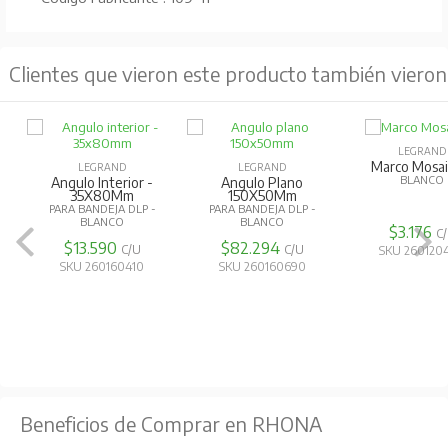
Clientes que vieron este producto también vieron
LEGRAND
Marco Mosai
LEGRAND
LEGRAND
BLANCO
Angulo Interior -
Angulo Plano
35X80Mm
150X50Mm
PARA BANDEJA DLP -
PARA BANDEJA DLP -
BLANCO
BLANCO
$3.176
C
$13.590
$82.294
C/U
C/U
SKU 260120
SKU 260160410
SKU 260160690
Beneficios de Comprar en RHONA