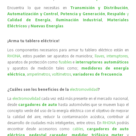
Encuentra lo que necesitas en
Transmisión y Distribución
,
Automatización y Control
,
Potencia y Generación
,
Respaldo
y
Calidad de Energía
,
Iluminación Industrial
,
Materiales
Eléctricos
y
Nuevas Energías
.
¡Arma tu tablero eléctrico!
Los componentes necesarios para armar tu tablero eléctrico están en
RHONA
, estos pueden ser aparatos de maniobra;
llaves
,
interruptores
,
aparatos de protección como
fusibles
e
interruptores automáticos
y aparatos de medición tales como;
medidores de energía
eléctrica
,
amperímetros
,
voltímetros
,
variadores de frecuencia
.
¿Cuáles son los beneficios de la
electromovilidad
?
La
electromovilidad
cada vez está más presente en el mercado nacional,
desde
cargadores de auto
hasta automóviles que se mueven bajo el
concepto verde del uso de la energía eléctrica con el objetivo de mejorar
la calidad del aire, reducir la contaminación acústica, contribuir al
desarrollo de ciudades más inteligentes, entre otros. En
RHONA
podrás
encontrar desde accesorios como
cables
,
cargadores de auto
eléctrico
,
pedestal cargador
,
medidor trifásico meter
y