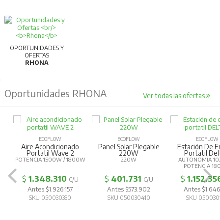
OPORTUNIDADES Y
OFERTAS
RHONA
Oportunidades RHONA
Ver todas las ofertas
ECOFLOW
ECOFLOW
ECOFLOW
Aire Acondicionado
Panel Solar Plegable
Estación De E
Portatil Wave 2
220W
Portatil Del
POTENCIA 1500W / 1800W
220W
AUTONOMÍA 10
POTENCIA 1
$
1.348.310
$
401.731
$
1.152.35
C/U
C/U
Antes $1.926.157
Antes $573.902
Antes $1.646
SKU 050030330
SKU 050030410
SKU 050030