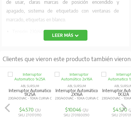
de usar, claras marcas de posición encendido y
apagado, sistema de etiquetado con ventanas de
marcado, etiquetas en blanco.
Tensión: 230/400V AC
LEER MÁS
Corriente Max: 6A/ 6KA
Curva: C
Clientes que vieron este producto también vieron
Código Fabricante: C6S1
ABL SURSUM
ABL SURSUM
ABL SURSU
Interruptor Automatico
Interruptor Automático
Interruptor Au
1X25A
2X16A
1X32A
230/400VAC - 10KA CURVA C
230/400VAC - 10KA CURVA C
230/400VAC - 10K
$4.570
$10.046
$4.570
C/U
C/U
C
SKU 270170110
SKU 270180090
SKU 270170