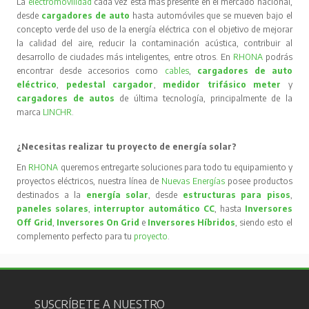
La
electromovilidad
cada vez está más presente en el mercado nacional,
desde
cargadores de auto
hasta automóviles que se mueven bajo el
concepto verde del uso de la energía eléctrica con el objetivo de mejorar
la calidad del aire, reducir la contaminación acústica, contribuir al
desarrollo de ciudades más inteligentes, entre otros. En
RHONA
podrás
encontrar desde accesorios como
cables
,
cargadores de auto
eléctrico
,
pedestal cargador
,
medidor trifásico meter
y
cargadores de autos
de última tecnología, principalmente de la
marca
LINCHR
.
¿Necesitas realizar tu proyecto de energía solar?
En
RHONA
queremos entregarte soluciones para todo tu equipamiento y
proyectos eléctricos, nuestra línea de
Nuevas Energías
posee productos
destinados a la
energía solar
, desde
estructuras para pisos
,
paneles solares
,
interruptor automático CC
, hasta
Inversores
Off Grid
,
Inversores On Grid
e
Inversores Híbridos
, siendo esto el
complemento perfecto para tu
proyecto
.
SUSCRÍBETE A NUESTRO