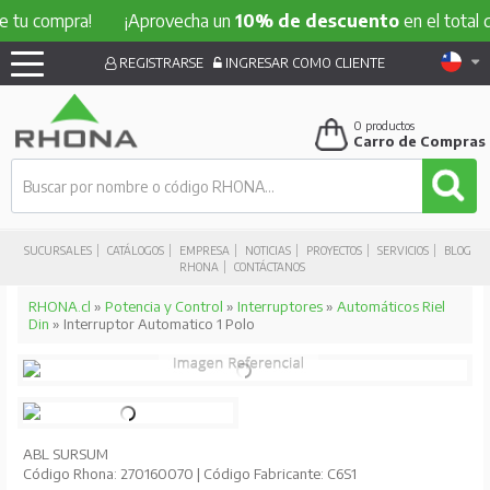
ompra!
¡Aprovecha un
10% de descuento
en el total de tu c
REGISTRARSE
INGRESAR COMO CLIENTE
0
productos
Carro de Compras
SUCURSALES
CATÁLOGOS
EMPRESA
NOTICIAS
PROYECTOS
SERVICIOS
BLOG
RHONA
CONTÁCTANOS
RHONA.cl
»
Potencia y Control
»
Interruptores
»
Automáticos Riel
Din
» Interruptor Automatico 1 Polo
ABL SURSUM
Código Rhona: 270160070 | Código Fabricante: C6S1