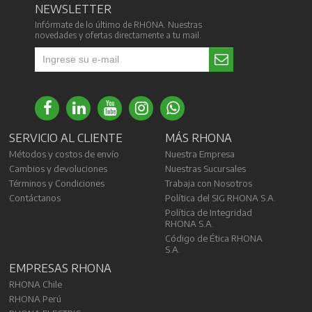
NEWSLETTER
Infórmate de lo último de RHONA. Nuestras
novedades y ofertas directamente a tu mail.
SERVICIO AL CLIENTE
MÁS RHONA
Métodos y costos de envío
Nuestra Empresa
Cambios y devoluciones
Nuestras Sucursales
Términos y Condiciones
Trabaja con Nosotros
Contáctanos
Política del SIG RHONA S.A.
Política de Integridad
RHONA S.A.
Código de Ética RHONA
S.A.
EMPRESAS RHONA
RHONA Chile
RHONA Perú