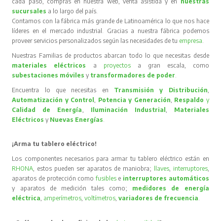
cada paso, compras en nuestra web, venta asistida y en
nuestras
sucursales
a lo largo del país.
Contamos con la fábrica más grande de Latinoamérica lo que nos hace
líderes en el mercado industrial. Gracias a nuestra fábrica podemos
proveer servicios personalizados según las necesidades de tu
empresa
.
Nuestras Familias de productos abarcan todo lo que necesitas desde
materiales eléctricos
a
proyectos
a gran escala, como
subestaciones móviles
y
transformadores de poder
.
Encuentra lo que necesitas en
Transmisión y Distribución
,
Automatización y Control
,
Potencia y Generación
,
Respaldo
y
Calidad de Energía
,
Iluminación Industrial
,
Materiales
Eléctricos
y
Nuevas Energías
.
¡Arma tu tablero eléctrico!
Los componentes necesarios para armar tu tablero eléctrico están en
RHONA
, estos pueden ser aparatos de maniobra;
llaves
,
interruptores
,
aparatos de protección como
fusibles
e
interruptores automáticos
y aparatos de medición tales como;
medidores de energía
eléctrica
,
amperímetros
,
voltímetros
,
variadores de frecuencia
.