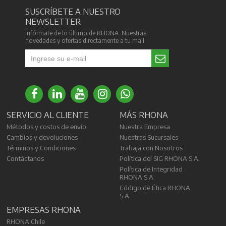
SUSCRÍBETE A NUESTRO
NEWSLETTER
Infórmate de lo último de RHONA. Nuestras
novedades y ofertas directamente a tu mail.
SERVICIO AL CLIENTE
MÁS RHONA
Métodos y costos de envío
Nuestra Empresa
Cambios y devoluciones
Nuestras Sucursales
Términos y Condiciones
Trabaja con Nosotros
Contáctanos
Política del SIG RHONA S.A.
Política de Integridad
RHONA S.A.
Código de Ética RHONA
S.A.
EMPRESAS RHONA
RHONA Chile