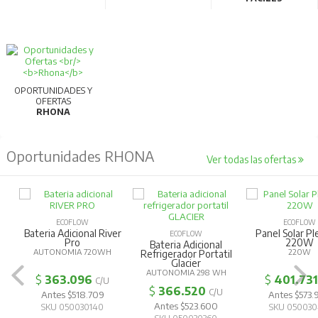
OPORTUNIDADES Y
OFERTAS
RHONA
Oportunidades RHONA
Ver todas las ofertas
ECOFLOW
ECOFLOW
Bateria Adicional River
Panel Solar Pl
ECOFLOW
Pro
220W
Bateria Adicional
AUTONOMIA 720WH
220W
Refrigerador Portatil
Glacier
AUTONOMIA 298 WH
$
363.096
$
401.731
C/U
$
366.520
C/U
Antes $518.709
Antes $573.
Antes $523.600
SKU 050030140
SKU 050030