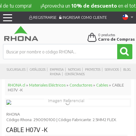
 compra!
¡Aprovecha un
10% de descuento
en el total de t
REGISTRARSE
INGRESAR COMO CLIENTE
0
productos
Carro de Compras
SUCURSALES
CATÁLOGOS
EMPRESA
NOTICIAS
PROYECTOS
SERVICIOS
BLOG
RHONA
CONTÁCTANOS
RHONA.cl
»
Materiales Eléctricos
»
Conductores
»
Cables
» CABLE
H07V -K
RHONA
Código Rhona: 290090100 | Código Fabricante: 2.5MM2 FLEX.
CABLE H07V -K