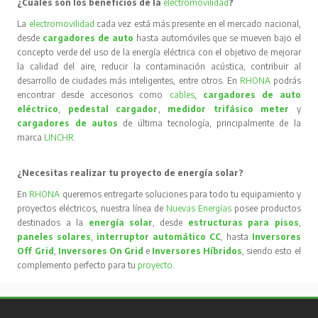
¿Cuáles son los beneficios de la
electromovilidad
?
La
electromovilidad
cada vez está más presente en el mercado nacional,
desde
cargadores de auto
hasta automóviles que se mueven bajo el
concepto verde del uso de la energía eléctrica con el objetivo de mejorar
la calidad del aire, reducir la contaminación acústica, contribuir al
desarrollo de ciudades más inteligentes, entre otros. En
RHONA
podrás
encontrar desde accesorios como
cables
,
cargadores de auto
eléctrico
,
pedestal cargador
,
medidor trifásico meter
y
cargadores de autos
de última tecnología, principalmente de la
marca
LINCHR
.
¿Necesitas realizar tu proyecto de energía solar?
En
RHONA
queremos entregarte soluciones para todo tu equipamiento y
proyectos eléctricos, nuestra línea de
Nuevas Energías
posee productos
destinados a la
energía solar
, desde
estructuras para pisos
,
paneles solares
,
interruptor automático CC
, hasta
Inversores
Off Grid
,
Inversores On Grid
e
Inversores Híbridos
, siendo esto el
complemento perfecto para tu
proyecto
.