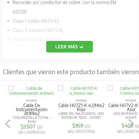
Recocido acc conductor de cobre. con la norma EN
60228:
Clase 1 sólido-H07V-U,
Clase 2 varados H07V-R,
Clase 5 flexible, H07V-K
LEER MÁS
Aislamiento: PVC tipo TI compuesto 1
Color del aislamiento: verde / amarillo, azul, negro,
Clientes que vieron este producto también vieron
marrón o de otros colores
Instalación en superficie montada o conductos
embebidos o sistemas cerrados similares. Conveniente
RHONA
RHONA
RHONA
para la instalación fija protegida en, o sobre, la
Cable De
Cable H07Z1-K 4,0Mm2
Cable H07V2-K
Instrumentación
Rojo
Azul
3X1Mm2
iluminación o para tensiones de hasta 1000 V ac o,
LIBRE DE HALÓGENOS, USO
USO INTERIOR 
CON PANTALLA TOTAL -
INTERIOR 750V - 100MT
100MT
300V
hasta 750 V de corriente continua a la tierra.
$959
$403
$3.507
C/U
C/
C/U
SKU 290070550
SKU 290070
SKU 290190020