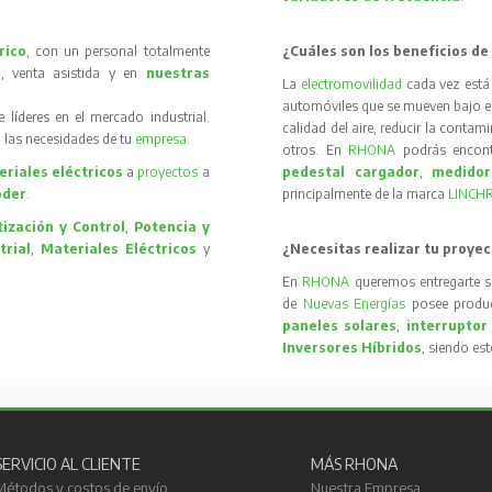
rico
, con un personal totalmente
¿Cuáles son los beneficios de
, venta asistida y en
nuestras
La
electromovilidad
cada vez está
automóviles que se mueven bajo el 
íderes en el mercado industrial.
calidad del aire, reducir la contam
 las necesidades de tu
empresa
.
otros. En
RHONA
podrás encon
riales eléctricos
a
proyectos
a
pedestal cargador
,
medidor
oder
.
principalmente de la marca
LINCH
ización y Control
,
Potencia y
trial
,
Materiales Eléctricos
y
¿Necesitas realizar tu proyec
En
RHONA
queremos entregarte s
de
Nuevas Energías
posee produc
paneles solares
,
interruptor
Inversores Híbridos
, siendo es
SERVICIO AL CLIENTE
MÁS RHONA
Métodos y costos de envío
Nuestra Empresa