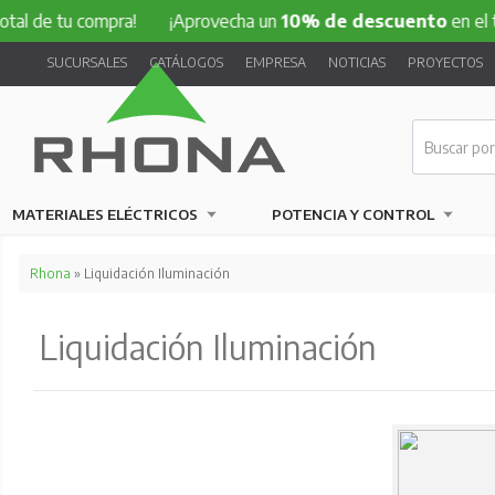
 de tu compra!
¡Aprovecha un
10% de descuento
en el tota
SUCURSALES
CATÁLOGOS
EMPRESA
NOTICIAS
PROYECTOS
MATERIALES ELÉCTRICOS
POTENCIA Y CONTROL
Rhona
» Liquidación Iluminación
Liquidación Iluminación