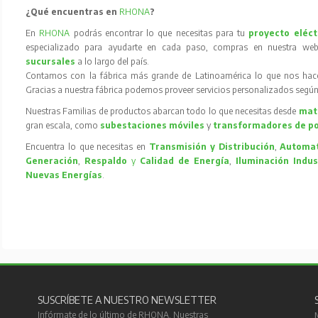
¿Qué encuentras en
RHONA
?
En
RHONA
podrás encontrar lo que necesitas para tu
proyecto eléct
especializado para ayudarte en cada paso, compras en nuestra web
sucursales
a lo largo del país.
Contamos con la fábrica más grande de Latinoamérica lo que nos hace l
Gracias a nuestra fábrica podemos proveer servicios personalizados según
Nuestras Familias de productos abarcan todo lo que necesitas desde
mate
gran escala, como
subestaciones móviles
y
transformadores de p
Encuentra lo que necesitas en
Transmisión y Distribución
,
Automat
Generación
,
Respaldo
y
Calidad de Energía
,
Iluminación Indus
Nuevas Energías
.
SUSCRÍBETE A NUESTRO NEWSLETTER
Infórmate de lo último de RHONA. Nuestras