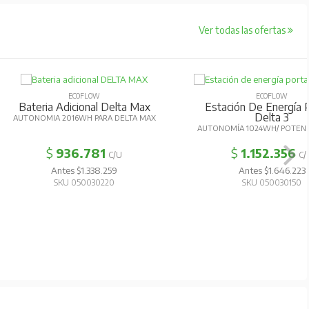
Ver todas las ofertas
ECOFLOW
ECOFLOW
tación De Energía Portatil
Panel Solar Plegable 110W
Delta 3
110W
ONOMÍA 1024WH/ POTENCIA 1800W
$
1.152.356
$
274.866
C/U
C/U
Antes $1.646.223
Antes $392.665
SKU 050030150
SKU 050030370