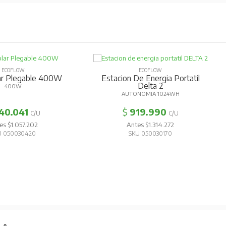
OW
ECOFLOW
gia Portatil
Bateria Adicional Delta Max
Es
 2
AUTONOMIA 2016WH PARA DELTA MAX
 1024WH
AUT
90
$
936.781
C/U
C/U
14.272
Antes $1.338.259
30170
SKU 050030220