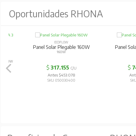
Oportunidades RHONA
ECOFLOW
ECOFL
Panel Solar Plegable 400W
Estacion De Ener
Delta
400W
AUTONOMIA
$
740.041
$
919.9
C/U
Antes $1.057.202
Antes $1.3
SKU 050030420
SKU 0500