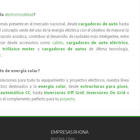
 la
electromovilidad
?
 más presente en el mercado nacional, desde
cargadores de auto
hasta
concepto verde del uso de la energía eléctrica con el objetivo de mejorar la
inación acústica, contribuir al desarrollo de ciudades más inteligentes, entre
trar desde accesorios como
cables
,
cargadores de auto eléctrico
,
 trifásico meter
y
cargadores de autos
de última tecnología,
R
.
to de energía solar?
oluciones para todo tu equipamiento y proyectos eléctricos, nuestra línea
tos destinados a la
energía solar
, desde
estructuras para pisos
,
 automático CC
, hasta
Inversores Off Grid
,
Inversores On Grid
e
to el complemento perfecto para tu
proyecto
.
EMPRESAS RHONA
RHONA Chile