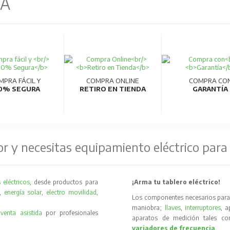
NA
MPRA FÁCIL Y
COMPRA ONLINE
COMPRA CO
0% SEGURA
RETIRO EN TIENDA
GARANTÍA
or y necesitas equipamiento eléctrico para
 eléctricos
, desde productos para
¡Arma tu tablero eléctrico!
,
energía solar
,
electro movilidad
,
Los componentes necesarios para 
maniobra;
llaves
,
interruptores
, 
y
venta asistida
por profesionales
aparatos de medición tales 
variadores de frecuencia
.