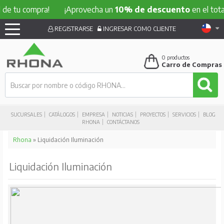
de tu compra!
¡Aprovecha un
10% de descuento
en el total 
REGISTRARSE
INGRESAR COMO CLIENTE
0
productos
Carro de Compras
SUCURSALES
CATÁLOGOS
EMPRESA
NOTICIAS
PROYECTOS
SERVICIOS
BLOG
RHONA
CONTÁCTANOS
Rhona
» Liquidación Iluminación
Liquidación Iluminación