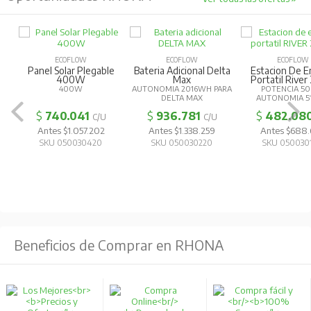
ECOFLOW
ECOFLOW
ECOFLOW
Panel Solar Plegable
Bateria Adicional Delta
Estacion De E
400W
Max
Portatil River
400W
AUTONOMIA 2016WH PARA
POTENCIA 5
DELTA MAX
AUTONOMIA 5
$
740.041
$
936.781
$
482.08
C/U
C/U
Antes $1.057.202
Antes $1.338.259
Antes $688
SKU 050030420
SKU 050030220
SKU 050030
Beneficios de Comprar en RHONA