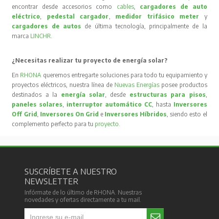
encontrar desde accesorios como
cables
,
cargadores de auto
eléctrico
,
pedestal cargador
,
medidor trifásico meter
y
cargadores de autos
de última tecnología, principalmente de la
marca
LINCHR
.
¿Necesitas realizar tu proyecto de energía solar?
En
RHONA
queremos entregarte soluciones para todo tu equipamiento y
proyectos eléctricos, nuestra línea de
Nuevas Energías
posee productos
destinados a la
energía solar
, desde
estructuras para pisos
,
paneles solares
,
interruptor automático CC
, hasta
Inversores
Off Grid
,
Inversores On Grid
e
Inversores Híbridos
, siendo esto el
complemento perfecto para tu
proyecto
.
SUSCRÍBETE A NUESTRO
NEWSLETTER
Infórmate de lo último de RHONA. Nuestras
novedades y ofertas directamente a tu mail.