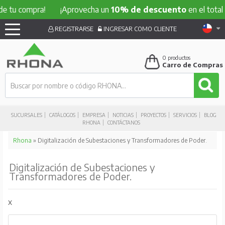
e tu compra!
¡Aprovecha un
10% de descuento
en el total 
REGISTRARSE
INGRESAR COMO CLIENTE
0
productos
Carro de Compras
SUCURSALES
CATÁLOGOS
EMPRESA
NOTICIAS
PROYECTOS
SERVICIOS
BLOG
RHONA
CONTÁCTANOS
Rhona
» Digitalización de Subestaciones y Transformadores de Poder.
Digitalización de Subestaciones y
Transformadores de Poder.
x