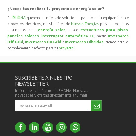
¿Necesitas realizar tu proyecto de energía solar?
En
RHONA
queremos entregarte soluciones para todo tu equipamiento y
proyectos eléctricos, nuestra línea de
Nuevas Energías
posee productos
destinados a la
energía solar
, desde
estructuras para pisos
,
paneles solares
,
interruptor automático CC
, hasta
Inversores
Off Grid
,
Inversores On Grid
e
Inversores Híbridos
, siendo esto el
complemento perfecto para tu
proyecto
.
SUSCRÍBETE A NUESTRO
NEWSLETTER
Infórmate de lo último de RHONA. Nuestras
novedades y ofertas directamente a tu mail.