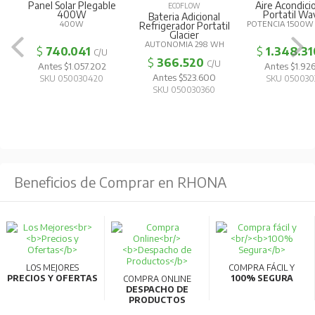
Panel Solar Plegable
Aire Acondic
ECOFLOW
400W
Portatil Wa
Bateria Adicional
400W
POTENCIA 1500W
Refrigerador Portatil
Glacier
AUTONOMIA 298 WH
$
740.041
$
1.348.31
C/U
$
366.520
C/U
Antes $1.057.202
Antes $1.926
Antes $523.600
SKU 050030420
SKU 050030
SKU 050030360
Beneficios de Comprar en RHONA
LOS MEJORES
COMPRA FÁCIL Y
PRECIOS Y OFERTAS
100% SEGURA
COMPRA ONLINE
DESPACHO DE
PRODUCTOS