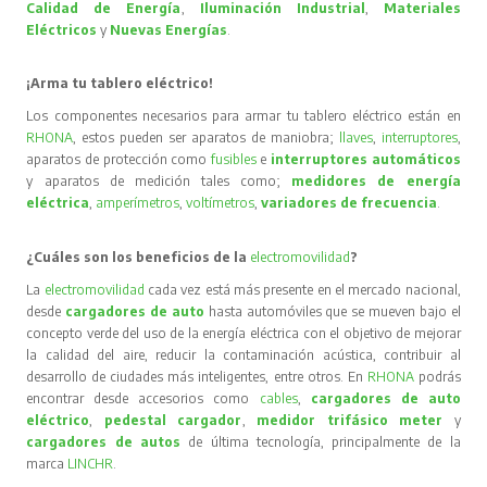
Calidad de Energía
,
Iluminación Industrial
,
Materiales
Eléctricos
y
Nuevas Energías
.
¡Arma tu tablero eléctrico!
Los componentes necesarios para armar tu tablero eléctrico están en
RHONA
, estos pueden ser aparatos de maniobra;
llaves
,
interruptores
,
aparatos de protección como
fusibles
e
interruptores automáticos
y aparatos de medición tales como;
medidores de energía
eléctrica
,
amperímetros
,
voltímetros
,
variadores de frecuencia
.
¿Cuáles son los beneficios de la
electromovilidad
?
La
electromovilidad
cada vez está más presente en el mercado nacional,
desde
cargadores de auto
hasta automóviles que se mueven bajo el
concepto verde del uso de la energía eléctrica con el objetivo de mejorar
la calidad del aire, reducir la contaminación acústica, contribuir al
desarrollo de ciudades más inteligentes, entre otros. En
RHONA
podrás
encontrar desde accesorios como
cables
,
cargadores de auto
eléctrico
,
pedestal cargador
,
medidor trifásico meter
y
cargadores de autos
de última tecnología, principalmente de la
marca
LINCHR
.