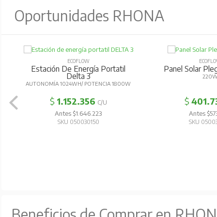
Oportunidades RHONA
ECOFLOW
ECOFL
Estación De Energía Portatil
Panel Solar Pl
Delta 3
220
AUTONOMÍA 1024WH/ POTENCIA 1800W
$
1.152.356
$
401.7
C/U
Antes $1.646.223
Antes $57
SKU 050030150
SKU 0500
Beneficios de Comprar en RHO