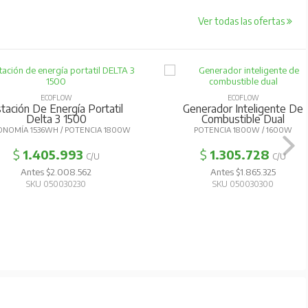
Ver todas las ofertas
ECOFLOW
ECOFLOW
tación De Energía Portatil
Generador Inteligente De
Delta 3 1500
Combustible Dual
NOMÍA 1536WH / POTENCIA 1800W
POTENCIA 1800W / 1600W
$
1.405.993
$
1.305.728
C/U
C/U
Antes $2.008.562
Antes $1.865.325
SKU 050030230
SKU 050030300