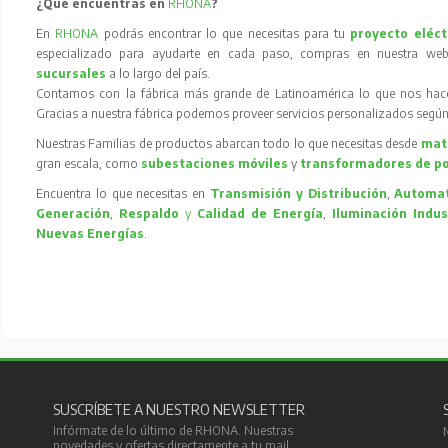
¿Qué encuentras en
RHONA
?
En
RHONA
podrás encontrar lo que necesitas para tu
proyecto eléct
especializado para ayudarte en cada paso, compras en nuestra web
sucursales
a lo largo del país.
Contamos con la fábrica más grande de Latinoamérica lo que nos hace l
Gracias a nuestra fábrica podemos proveer servicios personalizados según
Nuestras Familias de productos abarcan todo lo que necesitas desde
mate
gran escala, como
subestaciones móviles
y
transformadores de p
Encuentra lo que necesitas en
Transmisión y Distribución
,
Automat
Generación
,
Respaldo
y
Calidad de Energía
,
Iluminación Indus
Nuevas Energías
.
SUSCRÍBETE A NUESTRO NEWSLETTER
Infórmate de lo último de RHONA. Nuestras
novedades y ofertas directamente a tu mail.