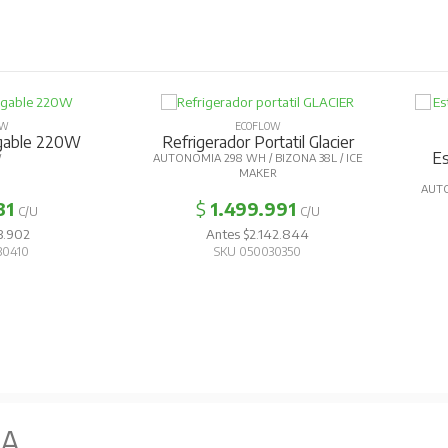
OW
ECOFLOW
egable 220W
Refrigerador Portatil Glacier
Es
W
AUTONOMIA 298 WH / BIZONA 38L / ICE
MAKER
AUTO
31
$
1.499.991
C/U
C/U
3.902
Antes $2.142.844
30410
SKU 050030350
NA