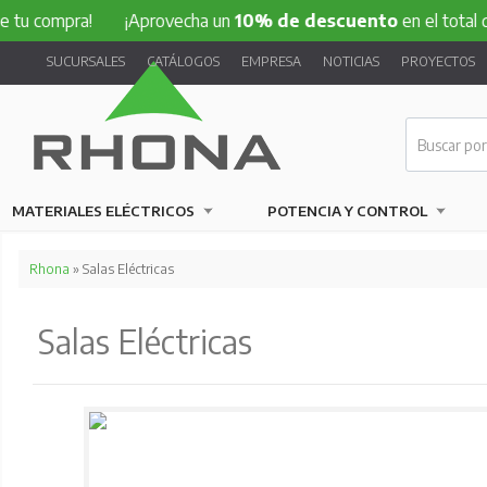
mpra!
¡Aprovecha un
10% de descuento
en el total de tu c
SUCURSALES
CATÁLOGOS
EMPRESA
NOTICIAS
PROYECTOS
MATERIALES ELÉCTRICOS
POTENCIA Y CONTROL
Rhona
» Salas Eléctricas
Salas Eléctricas