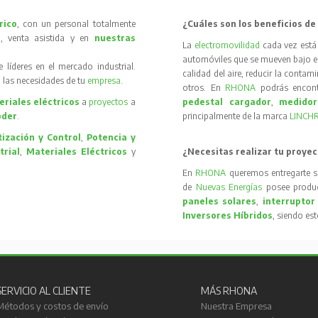
rico
, con un personal totalmente
¿Cuáles son los beneficios de
, venta asistida y en
nuestras
La
electromovilidad
cada vez está
automóviles que se mueven bajo el 
íderes en el mercado industrial.
calidad del aire, reducir la contam
 las necesidades de tu
empresa
.
otros. En
RHONA
podrás encon
riales eléctricos
a
proyectos
a
pedestal cargador
,
medidor
oder
.
principalmente de la marca
LINCH
ización y Control
,
Potencia y
trial
,
Materiales Eléctricos
y
¿Necesitas realizar tu proyec
En
RHONA
queremos entregarte s
de
Nuevas Energías
posee produc
paneles solares
,
interruptor
Inversores Híbridos
, siendo es
SERVICIO AL CLIENTE
MÁS RHONA
Métodos y costos de envío
Nuestra Empresa