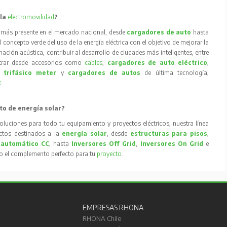
 la
electromovilidad
?
 más presente en el mercado nacional, desde
cargadores de auto
hasta
concepto verde del uso de la energía eléctrica con el objetivo de mejorar la
inación acústica, contribuir al desarrollo de ciudades más inteligentes, entre
trar desde accesorios como
cables
,
cargadores de auto eléctrico
,
 trifásico meter
y
cargadores de autos
de última tecnología,
R
.
to de energía solar?
oluciones para todo tu equipamiento y proyectos eléctricos, nuestra línea
tos destinados a la
energía solar
, desde
estructuras para pisos
,
 automático CC
, hasta
Inversores Off Grid
,
Inversores On Grid
e
to el complemento perfecto para tu
proyecto
.
EMPRESAS RHONA
RHONA Chile