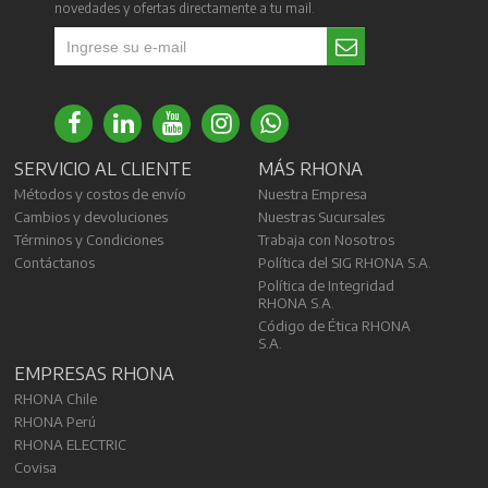
novedades y ofertas directamente a tu mail.
SERVICIO AL CLIENTE
MÁS RHONA
Métodos y costos de envío
Nuestra Empresa
Cambios y devoluciones
Nuestras Sucursales
Términos y Condiciones
Trabaja con Nosotros
Contáctanos
Política del SIG RHONA S.A.
Política de Integridad
RHONA S.A.
Código de Ética RHONA
S.A.
EMPRESAS RHONA
RHONA Chile
RHONA Perú
RHONA ELECTRIC
Covisa