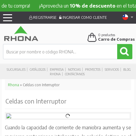
 compra!
¡Aprovecha un
10% de descuento
en el total de t
REGISTRARSE
INGRESAR COMO CLIENTE
0
productos
Carro de Compras
SUCURSALES
CATÁLOGOS
EMPRESA
NOTICIAS
PROYECTOS
SERVICIOS
BLOG
RHONA
CONTÁCTANOS
Rhona
» Celdas con Interruptor
Celdas con Interruptor
Cuando la capacidad de corriente de maniobra aumenta y se