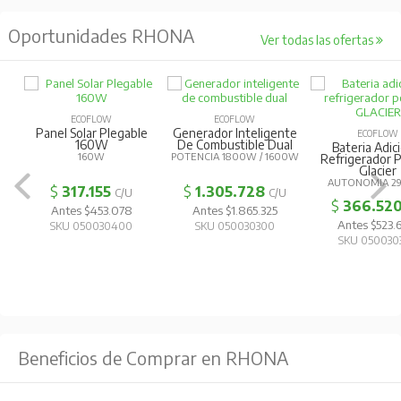
Oportunidades RHONA
Ver todas las ofertas
ECOFLOW
ECOFLOW
Panel Solar Plegable
Generador Inteligente
ECOFLOW
160W
De Combustible Dual
Bateria Adic
160W
POTENCIA 1800W / 1600W
Refrigerador P
Glacier
AUTONOMIA 2
$
317.155
$
1.305.728
C/U
C/U
$
366.52
Antes $453.078
Antes $1.865.325
Antes $523
SKU 050030400
SKU 050030300
SKU 050030
Beneficios de Comprar en RHONA