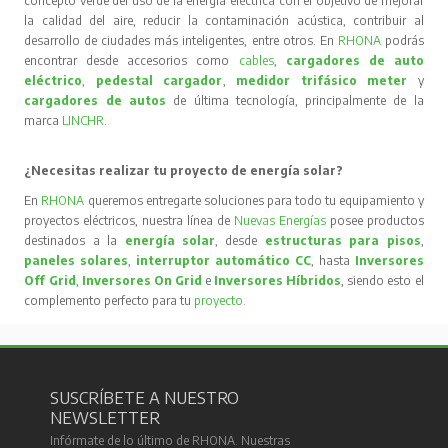
concepto verde del uso de la energía eléctrica con el objetivo de mejorar
la calidad del aire, reducir la contaminación acústica, contribuir al
desarrollo de ciudades más inteligentes, entre otros. En
RHONA
podrás
encontrar desde accesorios como
cables
,
cargadores de auto
eléctrico
,
pedestal cargador
,
medidor trifásico meter
y
cargadores de autos
de última tecnología, principalmente de la
marca
LINCHR
.
¿Necesitas realizar tu proyecto de energía solar?
En
RHONA
queremos entregarte soluciones para todo tu equipamiento y
proyectos eléctricos, nuestra línea de
Nuevas Energías
posee productos
destinados a la
energía solar
, desde
estructuras para pisos
,
paneles solares
,
interruptor automático CC
, hasta
Inversores
Off Grid
,
Inversores On Grid
e
Inversores Híbridos
, siendo esto el
complemento perfecto para tu
proyecto
.
SUSCRÍBETE A NUESTRO
NEWSLETTER
Infórmate de lo último de RHONA. Nuestras