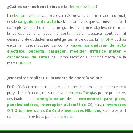
¿Cuáles son los beneficios de la
electromovilidad
?
La
electromovilidad
cada vez está más presente en el mercado nacional,
desde
cargadores de auto
hasta automóviles que se mueven bajo el
concepto verde del uso de la energía eléctrica con el objetivo de mejorar
la calidad del aire, reducir la contaminación acústica, contribuir al
desarrollo de ciudades más inteligentes, entre otros. En
RHONA
podrás
encontrar desde accesorios como
cables
,
cargadores de auto
eléctrico
,
pedestal cargador
,
medidor trifásico meter
y
cargadores de autos
de última tecnología, principalmente de la
marca
LINCHR
.
¿Necesitas realizar tu proyecto de energía solar?
En
RHONA
queremos entregarte soluciones para todo tu equipamiento y
proyectos eléctricos, nuestra línea de
Nuevas Energías
posee productos
destinados a la
energía solar
, desde
estructuras para pisos
,
paneles solares
,
interruptor automático CC
, hasta
Inversores
Off Grid
,
Inversores On Grid
e
Inversores Híbridos
, siendo esto el
complemento perfecto para tu
proyecto
.