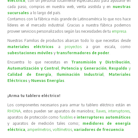
eléctrico
, con un personal totalmente especializado para ayudarte en
cada paso, compras en nuestra web, venta asistida y en
nuestras
sucursales
a lo largo del país.
Contamos con la fábrica más grande de Latinoamérica lo que nos hace
líderes en el mercado industrial. Gracias a nuestra fábrica podemos
proveer servicios personalizados según las necesidades de tu
empresa
.
Nuestras Familias de productos abarcan todo lo que necesitas desde
materiales eléctricos
a
proyectos
a gran escala, como
subestaciones móviles
y
transformadores de poder
.
Encuentra lo que necesitas en
Transmisión y Distribución
,
Automatización y Control
,
Potencia y Generación
,
Respaldo
y
Calidad de Energía
,
Iluminación Industrial
,
Materiales
Eléctricos
y
Nuevas Energías
.
¡Arma tu tablero eléctrico!
Los componentes necesarios para armar tu tablero eléctrico están en
RHONA
, estos pueden ser aparatos de maniobra;
llaves
,
interruptores
,
aparatos de protección como
fusibles
e
interruptores automáticos
y aparatos de medición tales como;
medidores de energía
eléctrica
,
amperímetros
,
voltímetros
,
variadores de frecuencia
.