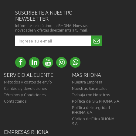
SUSCRÍBETE A NUESTRO
NEWSLETTER
Infórmate de lo último de RHONA. Nuestras
novedades y ofertas directamente a tu mail.
SERVICIO AL CLIENTE
MÁS RHONA
Métodos y costos de envío
Nuestra Empresa
Cambios y devoluciones
Nuestras Sucursales
Términos y Condiciones
Trabaja con Nosotros
Contáctanos
Política del SIG RHONA S.A.
Política de Integridad
RHONA S.A.
Código de Ética RHONA
S.A.
EMPRESAS RHONA