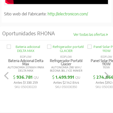
Sitio web del Fabricante:
http://electronicon.com/
Oportunidades RHONA
Ver todas las ofertas
ECOFLOW
ECOFLOW
ECOFLOW
Bateria Adicional Delta
Refrigerador Portatil
Panel Solar Pl
Max
Glacier
110W
AUTONOMIA 2016WH PARA
AUTONOMIA 298 WH /
110W
DELTA MAX
BIZONA 38L / ICE MAKER
$
936.781
$
1.499.991
$
274.86
C/U
C/U
Antes $1.338.259
Antes $2.142.844
Antes $392.
SKU 050030220
SKU 050030350
SKU 050030