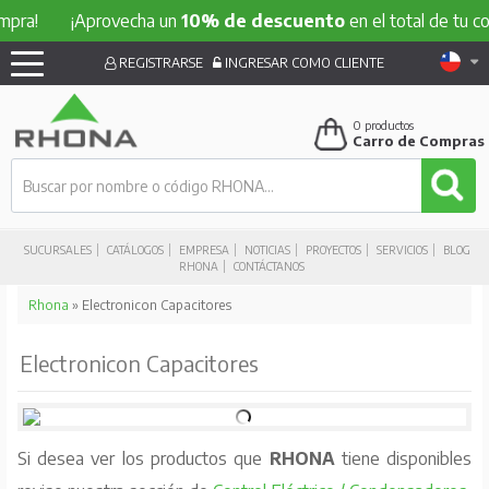
ra!
¡Aprovecha un
10% de descuento
en el total de tu comp
REGISTRARSE
INGRESAR COMO CLIENTE
0
productos
Carro de Compras
SUCURSALES
CATÁLOGOS
EMPRESA
NOTICIAS
PROYECTOS
SERVICIOS
BLOG
RHONA
CONTÁCTANOS
Rhona
» Electronicon Capacitores
Electronicon Capacitores
Si desea ver los productos que
RHONA
tiene disponibles