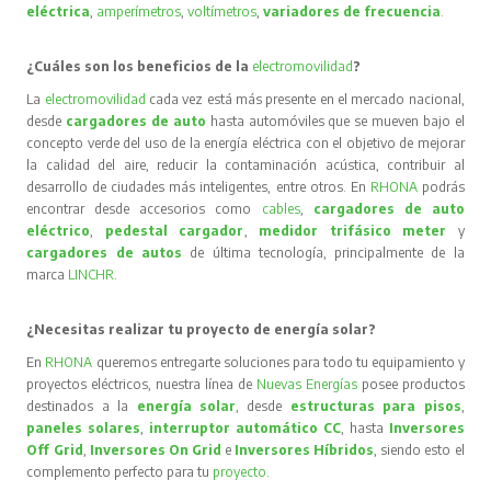
eléctrica
,
amperímetros
,
voltímetros
,
variadores de frecuencia
.
¿Cuáles son los beneficios de la
electromovilidad
?
La
electromovilidad
cada vez está más presente en el mercado nacional,
desde
cargadores de auto
hasta automóviles que se mueven bajo el
concepto verde del uso de la energía eléctrica con el objetivo de mejorar
la calidad del aire, reducir la contaminación acústica, contribuir al
desarrollo de ciudades más inteligentes, entre otros. En
RHONA
podrás
encontrar desde accesorios como
cables
,
cargadores de auto
eléctrico
,
pedestal cargador
,
medidor trifásico meter
y
cargadores de autos
de última tecnología, principalmente de la
marca
LINCHR
.
¿Necesitas realizar tu proyecto de energía solar?
En
RHONA
queremos entregarte soluciones para todo tu equipamiento y
proyectos eléctricos, nuestra línea de
Nuevas Energías
posee productos
destinados a la
energía solar
, desde
estructuras para pisos
,
paneles solares
,
interruptor automático CC
, hasta
Inversores
Off Grid
,
Inversores On Grid
e
Inversores Híbridos
, siendo esto el
complemento perfecto para tu
proyecto
.