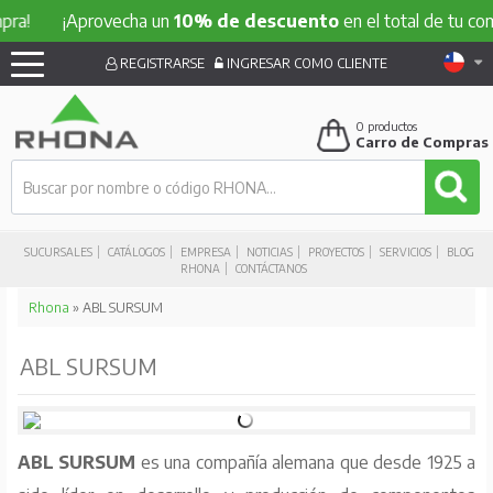
¡Aprovecha un
10% de descuento
en el total de tu compra!
REGISTRARSE
INGRESAR COMO CLIENTE
0
productos
Carro de Compras
SUCURSALES
CATÁLOGOS
EMPRESA
NOTICIAS
PROYECTOS
SERVICIOS
BLOG
RHONA
CONTÁCTANOS
Rhona
» ABL SURSUM
ABL SURSUM
ABL SURSUM
es una compañía alemana que desde 1925 a