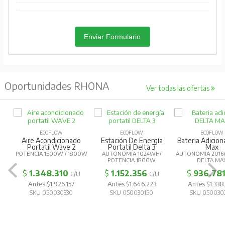
Enviar Formulario
Oportunidades RHONA
Ver todas las ofertas
ECOFLOW
ECOFLOW
ECOFLOW
Aire Acondicionado
Estación De Energía
Bateria Adicion
Portatil Wave 2
Portatil Delta 3
Max
POTENCIA 1500W / 1800W
AUTONOMÍA 1024WH/
AUTONOMIA 2016
POTENCIA 1800W
DELTA MA
$
1.348.310
$
1.152.356
$
936.78
C/U
C/U
Antes $1.926.157
Antes $1.646.223
Antes $1.338
SKU 050030330
SKU 050030150
SKU 050030